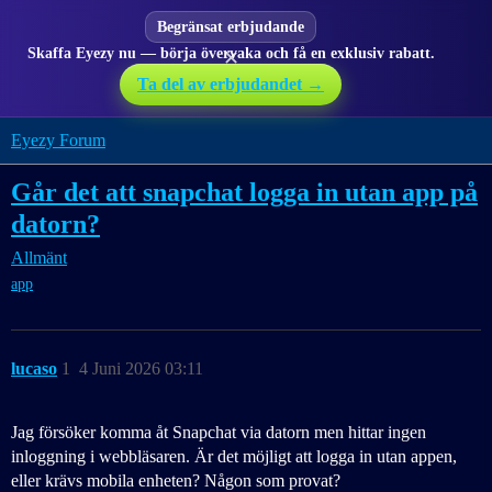
Begränsat erbjudande
Skaffa Eyezy nu — börja övervaka och få en exklusiv rabatt.
✕
Ta del av erbjudandet →
Eyezy Forum
Går det att snapchat logga in utan app på
datorn?
Allmänt
app
lucaso
1
4 Juni 2026 03:11
Jag försöker komma åt Snapchat via datorn men hittar ingen
inloggning i webbläsaren. Är det möjligt att logga in utan appen,
eller krävs mobila enheten? Någon som provat?