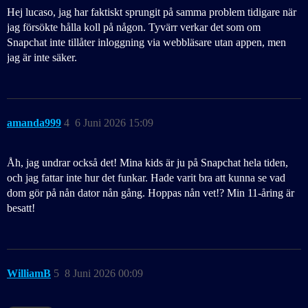
Hej lucaso, jag har faktiskt sprungit på samma problem tidigare när
jag försökte hålla koll på någon. Tyvärr verkar det som om
Snapchat inte tillåter inloggning via webbläsare utan appen, men
jag är inte säker.
amanda999
4
6 Juni 2026 15:09
Åh, jag undrar också det! Mina kids är ju på Snapchat hela tiden,
och jag fattar inte hur det funkar. Hade varit bra att kunna se vad
dom gör på nån dator nån gång. Hoppas nån vet!? Min 11-åring är
besatt!
WilliamB
5
8 Juni 2026 00:09