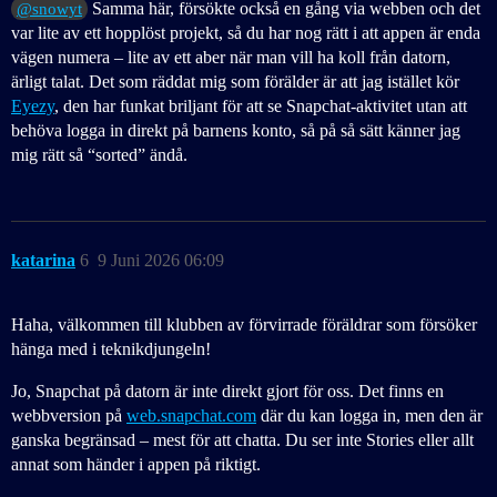
Samma här, försökte också en gång via webben och det
@snowyt
var lite av ett hopplöst projekt, så du har nog rätt i att appen är enda
vägen numera – lite av ett aber när man vill ha koll från datorn,
ärligt talat. Det som räddat mig som förälder är att jag istället kör
Eyezy
, den har funkat briljant för att se Snapchat-aktivitet utan att
behöva logga in direkt på barnens konto, så på så sätt känner jag
mig rätt så “sorted” ändå.
katarina
6
9 Juni 2026 06:09
Haha, välkommen till klubben av förvirrade föräldrar som försöker
hänga med i teknikdjungeln!
Jo, Snapchat på datorn är inte direkt gjort för oss. Det finns en
webbversion på
web.snapchat.com
där du kan logga in, men den är
ganska begränsad – mest för att chatta. Du ser inte Stories eller allt
annat som händer i appen på riktigt.