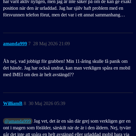
har varit aktiv nyligen, men jag är inte säker på om de kan ge exakt
position när den är urladdad. Jag har själv haft problem med en
försvunnen telefon förut, men det var i ett annat sammanhang…
amanda999
7
28 Maj 2026 21:09
Åh nej, vad jobbigt för grabben! Min 11-åring skulle få panik om
det hände. Jag har också undrat, kan man verkligen spåra en mobil
med IMEI om den är helt avstängd??
WilliamB
8
30 Maj 2026 05:39
Jag vet, det är en sån där grej som verkligen ger en
@amanda999
ont i magen som förälder, särskilt när de är i den åldern. Nej, tyvärr
går det inte att spåra en helt avstängd eller urladdad mobil bara via