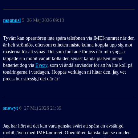
magnusl
5
26 Maj 2026 09:13
Tyvärr kan operatören inte spåra telefonen via IMEI-numret när den
är helt strömlös, eftersom enheten måste kunna koppla upp sig mot
masterna för att synas. Det som funkade för oss när min yngsta
tappade sin mobil var att kolla den senast kända platsen innan
batteriet dog via
Eyezy
, som vi ändå använder för att ha lite koll på
tonåringarna i vardagen. Hoppas verkligen ni hittar den, jag vet
precis hur stressigt det där är!
snowyt
6
27 Maj 2026 21:39
Jag har hört att det kan vara ganska svårt att spåra en avstängd
mobil, även med IMEI-numret. Operatören kanske kan se om den