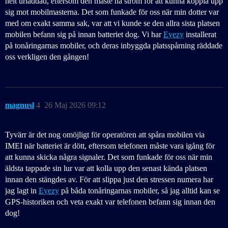
helt urladdad, eftersom den måste ha ström för att kunna koppla upp
sig mot mobilmasterna. Det som funkade för oss när min dotter var
med om exakt samma sak, var att vi kunde se den allra sista platsen
mobilen befann sig på innan batteriet dog. Vi har
Eyezy
installerat
på tonåringarnas mobiler, och deras inbyggda platsspårning räddade
oss verkligen den gången!
magnusl
4
26 Maj 2026 09:12
Tyvärr är det nog omöjligt för operatören att spåra mobilen via
IMEI när batteriet är dött, eftersom telefonen måste vara igång för
att kunna skicka några signaler. Det som funkade för oss när min
äldsta tappade sin lur var att kolla upp den senast kända platsen
innan den stängdes av. För att slippa just den stressen numera har
jag lagt in
Eyezy
på båda tonåringarnas mobiler, så jag alltid kan se
GPS-historiken och veta exakt var telefonen befann sig innan den
dog!