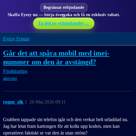
Begränsat erbjudande
Skaffa Eyezy nu — börja övervaka och få en exklusiv rabatt.
✕
Ta del av erbjudandet →
Eyezy Forum
Går det att spåra mobil med imei-
nummer om den är avstängd?
Föräldrartips
aktivitet
rogue_elk
1
26 Maj 2026 09:11
Grabben tappade sin telefon igår och den verkar helt urladdad nu.
Jag har letat fram kartongen för att kolla upp koden, men kan
operatören faktiskt se var den är utan ström?