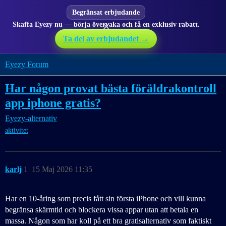
Begränsat erbjudande
Skaffa Eyezy nu — börja övervaka och få en exklusiv rabatt.
✕
Ta del av erbjudandet →
Eyezy Forum
Har någon provat bästa föräldrakontroll
app iphone gratis?
Eyezy-alternativ
aktivitet
karlj
1
15 Maj 2026 11:35
Har en 10-åring som precis fått sin första iPhone och vill kunna
begränsa skärmtid och blockera vissa appar utan att betala en
massa. Någon som har koll på ett bra gratisalternativ som faktiskt