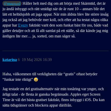
Håller helt med dig om att börja med Skärmtid, det är
@magnusl
ju ändå inbyggt och rätt smidigt när de är runt 10 – annars blir det
lätt ett heltidsjobb att jaga appar. När min äldsta blev lite större insåg
jag också att jag behövde mer koll, och efter att ha testat några olika
appar har
Eyezy
faktiskt varit den som funkat bäst för oss, både vad
gäller detaljer och att få allt samlat på ett ställe, så där kände jag mig
äntligen lite mer… ja, sorted, om man säger så.
katarina
6
19 Maj 2026 16:39
Haha, välkommen till verkligheten där “gratis” oftast betyder
“funkar inte riktigt”
Jag testade en del gratisalternativ när min tonåring var yngre, och
ärligt talat - de flesta är ganska begränsade. Apples eget Screen
Time är väl det bästa gratiset faktiskt, finns inbyggt i iOS. Du kan
sätta tidsgränser och blockera appar därifrån.