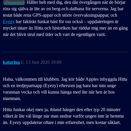
Håller helt med dig, den där övergången när de börjar
@magnusl
röra sig själva är lite av en berg-och-dalbana för nerverna. Jag har
testat både rena GPS-appar och större övervakningsappar, och
Eyezy
har faktiskt funkat bäst för oss också – uppdateringen är
mycket tätare än Hitta och historiken har räddat mig mer än en gång
när det blivit strul med tider och vart de egentligen varit.
katarina
6
13 Juni 2026 18:09
Haha, välkommen till klubben. Jag kör både Apples inbyggda Hitta
och en tredjepartsapp (Eyezy) eftersom jag bara har min unge
varannan vecka och vill kunna hänga med lite när hen är hos
mamman.
Hitta funkar okej men ja, ibland hänger den efter typ 20 minuter
vilket är lite väl länge när man undrar varför ungen inte är hemma
än. Eyezy uppdaterar oftare i min erfarenhet, men kostar såklart.