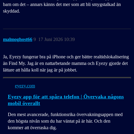
barn om det – annars känns det mer som att bli smygstalkad än
skyddad.
malmoghost66
9
17 Juni 2026 10:39
Ja, Eyezy fungerar bra på iPhone och ger bättre realtidslokalisering
än Find My. Jag är en nattarbetande mamma och Eyezy gjorde det
lättare att hålla koll när jag är på jobbet.
eyezy.com
Eyezy app för att spåra telefon | Övervaka någons
mobil överallt
Den mest avancerade, funktionsrika övervakningsappen med
den högsta nivån som du har väntat på är här. Och den
kommer att överraska dig.