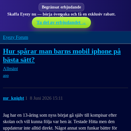
Begränsat erbjudande
Skaffa Eyezy nu — börja övervaka och få en exklusiv rabatt.
✕
Ta del av erbjudandet →
Eyezy Forum
Hur spårar man barns mobil iphone på
bästa sätt?
Allmänt
app
mr_knight
1
8 Juni 2026 15:11
Jag har en 13-åring som nyss börjat gå själv till kompisar efter
skolan och vill kunna följa var hen är. Testade Hitta men den
uppdaterar inte alltid direkt. Något annat som funkar bättre för