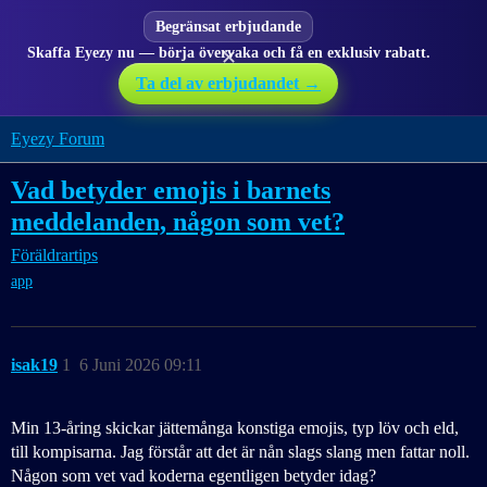
Begränsat erbjudande
Skaffa Eyezy nu — börja övervaka och få en exklusiv rabatt.
✕
Ta del av erbjudandet →
Eyezy Forum
Vad betyder emojis i barnets
meddelanden, någon som vet?
Föräldrartips
app
isak19
1
6 Juni 2026 09:11
Min 13-åring skickar jättemånga konstiga emojis, typ löv och eld,
till kompisarna. Jag förstår att det är nån slags slang men fattar noll.
Någon som vet vad koderna egentligen betyder idag?