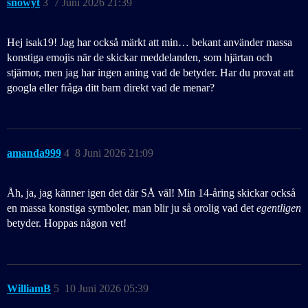
snowyt
3
7 Juni 2026 21:39
Hej isak19! Jag har också märkt att min… bekant använder massa
konstiga emojis när de skickar meddelanden, som hjärtan och
stjärnor, men jag har ingen aning vad de betyder. Har du provat att
googla eller fråga ditt barn direkt vad de menar?
amanda999
4
8 Juni 2026 21:09
Åh, ja, jag känner igen det där SÅ väl! Min 14-åring skickar också
en massa konstiga symboler, man blir ju så orolig vad det
egentligen
betyder. Hoppas någon vet!
WilliamB
5
10 Juni 2026 05:39