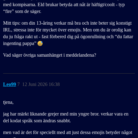
med kompisarna. Eld brukar betyda att nåt är häftigt/coolt - typ
“fire” som de säger.
Mitt tips: om din 13-åring verkar må bra och inte beter sig konstigt
IRL, stressa inte för mycket över emojis. Men om du är orolig kan
du ju fråga rakt ut - fast förbered dig på ögonrullning och “du fattar
ingenting pappa”
Vad säger övriga samanhänget i meddelandena?
Leo99
7
12 Juni 2026 16:38
tjena,
jag har märkt liknande grejer med min yngre bror. verkar vara en
del kodat språk som ändras snabbt.
men vad är det för speciellt med att just dessa emojis betyder något