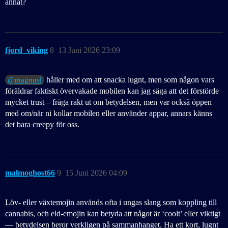
annat?
fjord_viking
8
13 Juni 2026 23:09
håller med om att snacka lugnt, men som någon vars
@magnusl
föräldrar faktiskt övervakade mobilen kan jag säga att det förstörde
mycket trust – fråga rakt ut om betydelsen, men var också öppen
med om/när ni kollar mobilen eller använder appar, annars känns
det bara creepy för oss.
malmoghost66
9
15 Juni 2026 04:09
Löv- eller växtemojin används ofta i ungas slang som koppling till
cannabis, och eld‑emojin kan betyda att något är ‘coolt’ eller viktigt
— betydelsen beror verkligen på sammanhanget. Ha ett kort, lugnt