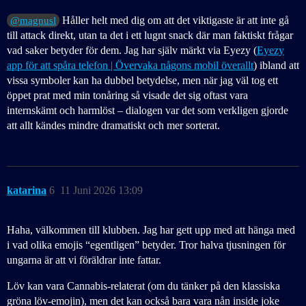
Håller helt med dig om att det viktigaste är att inte gå
@magnusl
till attack direkt, utan ta det i ett lugnt snack där man faktiskt frågar
vad saker betyder för dem. Jag har själv märkt via Eyezy (
Eyezy
app för att spåra telefon | Övervaka någons mobil överallt
) ibland att
vissa symboler kan ha dubbel betydelse, men när jag väl tog ett
öppet prat med min tonåring så visade det sig oftast vara
internskämt och harmlöst – dialogen var det som verkligen gjorde
att allt kändes mindre dramatiskt och mer sorterat.
katarina
6
11 Juni 2026 13:09
Haha, välkommen till klubben. Jag har gett upp med att hänga med
i vad olika emojis “egentligen” betyder. Tror halva tjusningen för
ungarna är att vi föräldrar inte fattar.
Löv kan vara Cannabis-relaterat (om du tänker på den klassiska
gröna löv-emojin), men det kan också bara vara nån inside joke