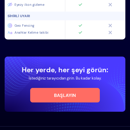
Eyezy ikon gizleme
SIHIRLI UYARI
Geo Fencing
Anahtar Kelime takibi
Her yerde, her şeyi görün:
İstediğiniz tarayıcıdan girin. Bu kadar kolay.
BAŞLAYIN