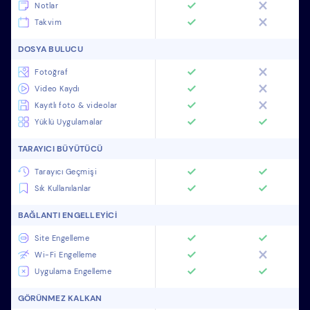
Notlar
Takvim
DOSYA BULUCU
Fotoğraf
Video Kaydı
Kayıtlı foto & videolar
Yüklü Uygulamalar
TARAYICI BÜYÜTÜCÜ
Tarayıcı Geçmişi
Sık Kullanılanlar
BAĞLANTI ENGELLEYICI
Site Engelleme
Wi-Fi Engelleme
Uygulama Engelleme
GÖRÜNMEZ KALKAN