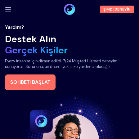
ŞIMDI DENEYIN
GIRIŞ YAP
Yardım?
Destek Alın
Demoyu
Gerçek Kişiler
Özellikler
Eyezy insanlar için dizayn edildi. 7/24 Müşteri Hizmeti deneyimi
Hakkımızda
sunuyoruz. Sorununuzun önemi yok, size yardımcı olacağız.
Blog
SOHBETI BAŞLAT