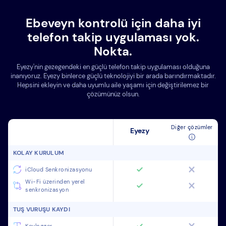
Ebeveyn kontrolü için daha iyi
telefon takip uygulaması yok.
Nokta.
Eyezy'nin gezegendeki en güçlü telefon takip uygulaması olduğuna
inanıyoruz. Eyezy binlerce güçlü teknolojiyi bir arada barındırmaktadır.
Hepsini ekleyin ve daha uyumlu aile yaşamı için değiştirilemez bir
çözümünüz olsun.
Diğer çözümler
Eyezy
KOLAY KURULUM
iCloud Senkronizasyonu
Wi-Fi üzerinden yerel
senkronizasyon
TUŞ VURUŞU KAYDI