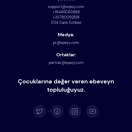
support@eyezy.com
+18446063888
+35780092618
7/24 Canlı Sohbet
Medya:
pr@eyezy.com
Ortaklar:
partner@eyezy.com
Çocuklarına değer veren ebeveyn
topluluğuyuz.