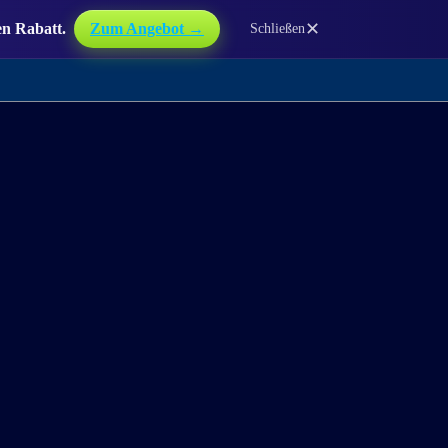
✕
en Rabatt.
Zum Angebot →
Schließen