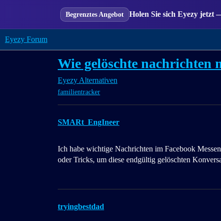
Holen Sie sich Eyezy jetzt 
Begrenztes Angebot
Eyezy Forum
Wie gelöschte nachrichten 
Eyezy Alternativen
familientracker
SMARt_EngIneer
Ich habe wichtige Nachrichten im Facebook Messenge
oder Tricks, um diese endgültig gelöschten Konver
tryingbestdad