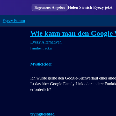
Holen Sie sich Eyezy jetzt 
Begrenztes Angebot
Eyezy Forum
Wie kann man den Google V
Eyezy Alternativen
familientracker
MysticRider
Ich würde gerne den Google-Suchverlauf einer ander
Ist das über Google Family Link oder andere Funkt
erforderlich?
tryingbestdad