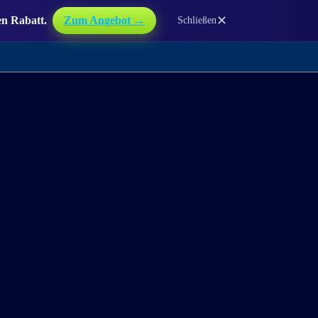
✕
en Rabatt.
Zum Angebot →
Schließen