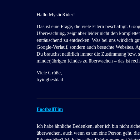
Hallo MysticRider!
Das ist eine Frage, die viele Eltern beschäftigt. Go
Überwachung, zeigt aber leider nicht den komplette
enttäuschend zu entdecken. Was bei uns wirklich gut 
Google-Verlauf, sondern auch besuchte Websites, Ap
Du brauchst natürlich immer die Zustimmung bzw. sol
minderjährigen Kindes zu überwachen – das ist recht
Viele Grüße,
tryingbestdad
FootballTim
Ich habe ähnliche Bedenken, aber ich bin nicht sich
überwachen, auch wenn es um eine Person geht, die m
Privatsphäre? Ich habe selbst Erfahrungen mit Vert