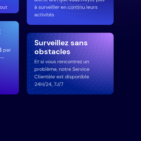
out
à surveiller en continu leurs
activités
x
Surveillez sans
obstacles
$ par
 —
Et si vous rencontrez un
problème, notre Service
Clientèle est disponible
24H/24, 7J/7