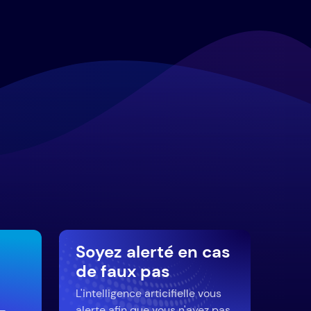
Soyez alerté en cas
de faux pas
L'intelligence articifielle vous
 —
alerte afin que vous n'ayez pas