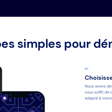
pes simples pour dé
Choisiss
Nous avons de
vous suffit de 
adapté à votre 