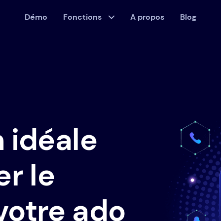
Démo
Fonctions
A propos
Blog
n idéale
er le
votre ado