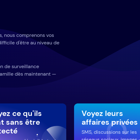
ts, nous comprenons vos
ifficile d'être au niveau de
n de surveillance
 famille dès maintenant —
ez ce qu'ils
Voyez leurs
t sans être
affaires privées
tecté
SMS, discussions sur les
réseaus sociaux, images