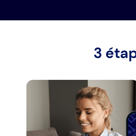
3 éta