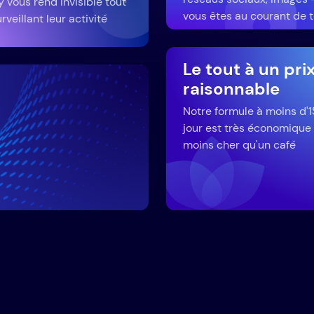
y vous rend invisible tout
vous êtes au courant de t
rveillant leur activité
Le tout à un pri
raisonnable
Notre formule à moins d'1
jour est très économique
moins cher qu'un café