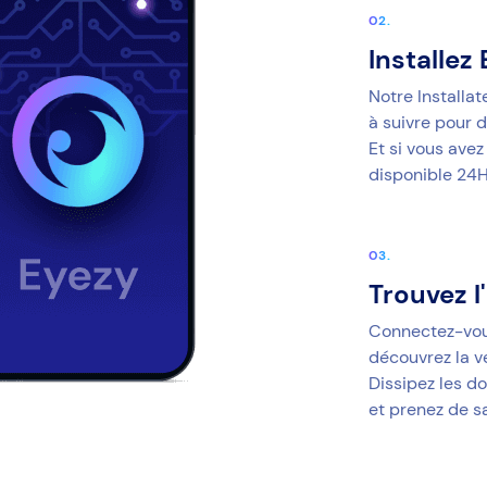
Installez
Notre Installa
à suivre pour d
Et si vous avez
disponible 24H
Trouvez l
Connectez-vous
découvrez la vé
Dissipez les do
et prenez de s