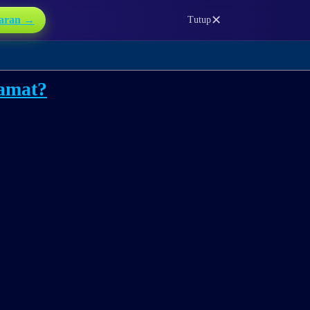
✕
aran →
Tutup
lamat?