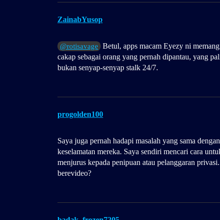
ZainabYusop
Betul, apps macam Eyezy ni memang la
@rotisavage
cakap sebagai orang yang pernah dipantau, yang pali
bukan senyap-senyap stalk 24/7.
progolden100
Saya juga pernah hadapi masalah yang sama dengan 
keselamatan mereka. Saya sendiri mencari cara untuk
menjurus kepada penipuan atau pelanggaran privasi
berevideo?
badak_frozen7205