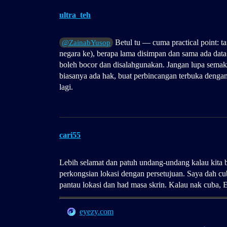
ultra_teh
Betul tu — cuma practical point: ta
@ZainabYusop
negara ke), berapa lama disimpan dan sama ada data 
boleh bocor dan disalahgunakan. Jangan lupa sem
biasanya ada hak, buat perbincangan terbuka dengan
lagi.
cari55
Lebih selamat dan patuh undang-undang kalau kita b
perkongsian lokasi dengan persetujuan. Saya dah c
pantau lokasi dan had masa skrin. Kalau nak cuba, E
eyezy.com