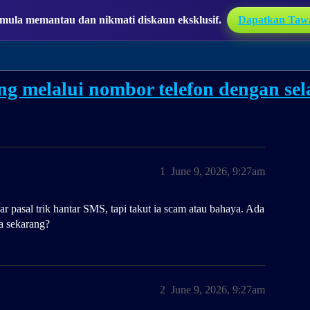
ula memantau dan nikmati diskaun eksklusif.
Dapatkan Taw
g melalui nombor telefon dengan se
1
June 9, 2026, 9:27am
ar pasal trik hantar SMS, tapi takut ia scam atau bahaya. Ada
ia sekarang?
2
June 9, 2026, 9:27am