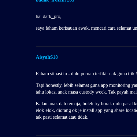
hai dark_pro,
saya faham kerisauan awak. mencari cara selamat u
AisyahS18
Faham situasi tu - dulu pernah terfikir nak guna tri
Tapi honestly, lebih selamat guna app monitoring y
tahu lokasi anak masa custody week. Tak payah ma
Kalau anak dah remaja, boleh try borak dulu pasal k
elok-elok, diorang ok je install app yang share loca
tak pasti selamat atau tidak.