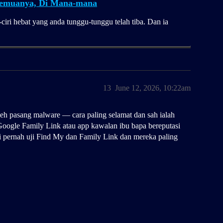
 Semuanya, Di Mana-mana
ciri hebat yang anda tunggu-tunggu telah tiba. Dan ia
13
June 12, 2026, 10:22am
leh pasang malware — cara paling selamat dan sah ialah
 Google Family Link atau app kawalan ibu bapa bereputasi
i pernah uji Find My dan Family Link dan mereka paling