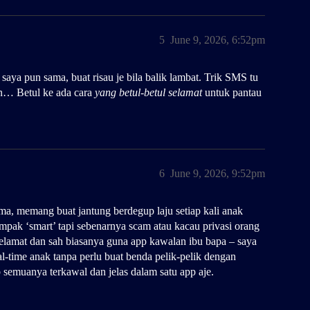
5
June 9, 2026, 6:52pm
aya pun sama, buat risau je bila balik lambat. Trik SMS tu
n… Betul ke ada cara
yang betul-betul selamat
untuk pantau
6
June 9, 2026, 9:52pm
ma, memang buat jantung berdegup laju setiap kali anak
mpak ‘smart’ tapi sebenarnya scam atau kacau privasi orang
selamat dan sah biasanya guna app kawalan ibu bapa – saya
eal-time anak tanpa perlu buat benda pelik-pelik dengan
b semuanya terkawal dan jelas dalam satu app aje.