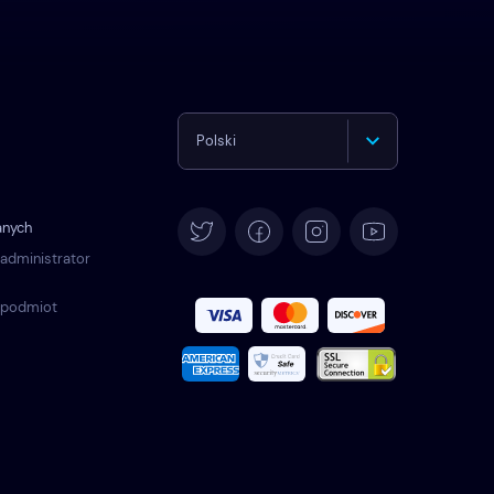
Polski
English
anych
Deutsch
 administrator
 podmiot
Español
Français
Italiano
Português