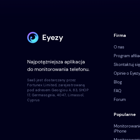
Eyezy
Firma
O nas
Program afilia
Najpotężniejsza aplikacja
Skontaktuj się
do monitorowania telefonu.
Opinie o Eyez
SaaS jest dostarczany przez
Blog
Fortunex Limited, zarejestrowaną
pod adresem Georgiou A, 83, SHOP
FAQ
17, Germasogeia, 4047, Limassol,
Forum
Cyprus
Popularne
Monitorowani
iPhone
Monitorowani