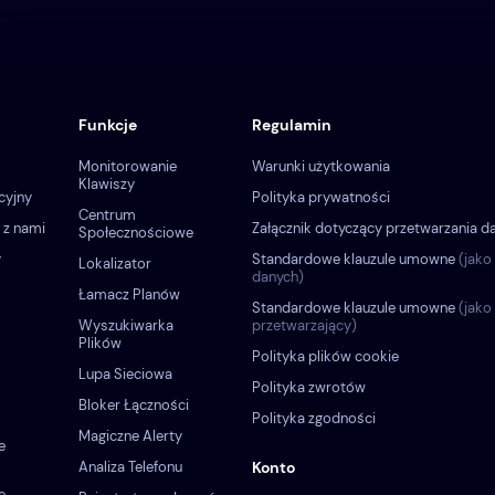
Funkcje
Regulamin
Monitorowanie
Warunki użytkowania
Klawiszy
cyjny
Polityka prywatności
Centrum
 z nami
Załącznik dotyczący przetwarzania d
Społecznościowe
y
Standardowe klauzule umowne
(jako
Lokalizator
danych)
Łamacz Planów
Standardowe klauzule umowne
(jako
Wyszukiwarka
przetwarzający)
Plików
Polityka plików cookie
Lupa Sieciowa
Polityka zwrotów
Bloker Łączności
Polityka zgodności
Magiczne Alerty
e
Analiza Telefonu
Konto
e