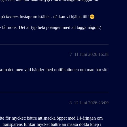
l på
hennes
Instagram istället - då kan vi hjälpa till!
de får notis. Det är typ hela poängen med att tagga någon.)
7
11 Juni 2026 16:38
 bakom det. men vad händer med notifikationen om man har sitt
8
12 Juni 2026 23:09
ite för mycket: bättre att snacka öppet med 14-åringen om
 – transparens funkar mycket bättre än massa dolda knep i