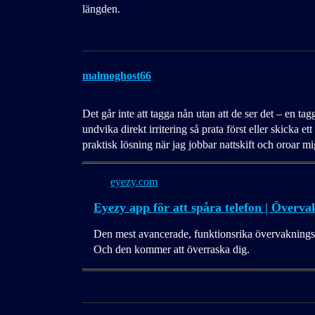
längden.
malmoghost66
Det går inte att tagga nån utan att de ser det – en t
undvika direkt irritering så prata först eller skicka
praktisk lösning när jag jobbar nattskift och oroar m
eyezy.com
Eyezy app för att spåra telefon | Överva
Den mest avancerade, funktionsrika övervaknings
Och den kommer att överraska dig.