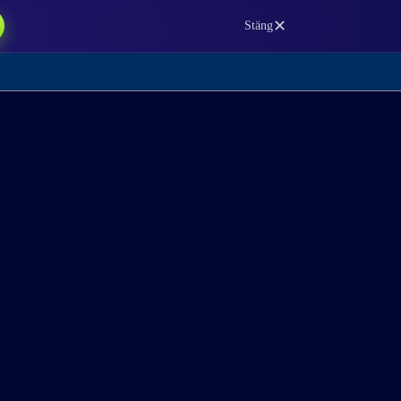
✕
Stäng