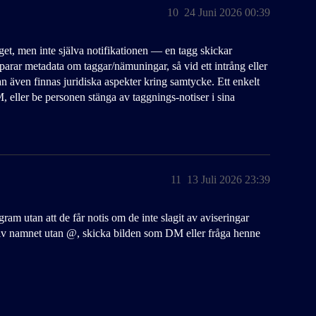
10
24 Juni 2026 00:39
et, men inte själva notifikationen — en tagg skickar
parar metadata om taggar/nämuningar, så vid ett intrång eller
an även finnas juridiska aspekter kring samtycke. Ett enkelt
DM, eller be personen stänga av taggnings-notiser i sina
11
13 Juli 2026 23:39
ram utan att de får notis om de inte slagit av aviseringar
skriv namnet utan @, skicka bilden som DM eller fråga henne