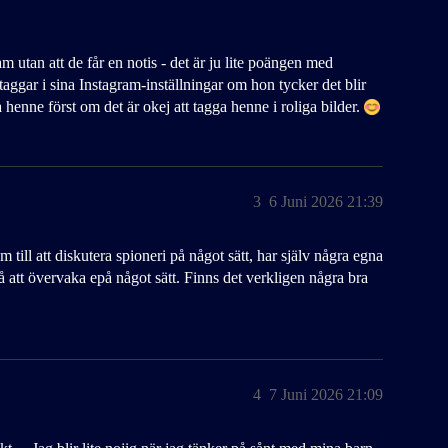
am utan att de får en notis - det är ju lite poängen med
taggar i sina Instagram-inställningar om hon tycker det blir
 henne först om det är okej att tagga henne i roliga bilder.
3
6 Juni 2026 21:39
m till att diskutera spioneri på något sätt, har själv några egna
å att övervaka epå något sätt. Finns det verkligen några bra
4
7 Juni 2026 21:09