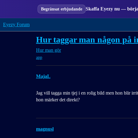
Skaffa Eyezy nu — börja 
Begränsat erbjudande
Eyezy Forum
Hur taggar man någon på in
Hur man gör
app
MajaL
Jag vill tagga min tjej i en rolig bild men hon blir irr
hon märker det direkt?
magnusl