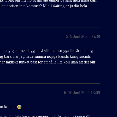
kt… Jag blir lite nojig när jag tänker på sånt med mina barn
ra att notisen inte kommer? Min 14-åring är ju där hela
5
9 Juni 2026 05:39
 hela grejen med taggar, så vill man smyga lite är det nog
 mig bara: när jag hade samma nojiga känsla kring sociala
ar faktiskt funkat bäst för att hålla lite koll utan att det blir
6
10 Juni 2026 13:09
ågan kompis
ngar här, inte hur man smyger med Instagram-taggar till