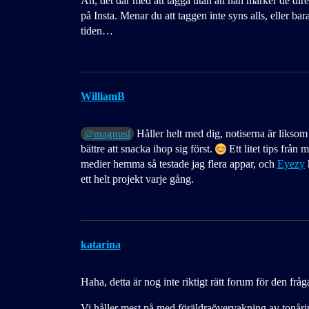
Åh, det där med att tagga utan att nån märker de dire
på Insta. Menar du att taggen inte syns alls, eller ba
tiden…
WilliamB
Håller helt med dig, notiserna är liksom
@magnusl
bättre att snacka ihop sig först.
Ett litet tips från
medier hemma så testade jag flera appar, och
Eyezy
h
ett helt projekt varje gång.
katarina
Haha, detta är nog inte riktigt rätt forum för den fr
Vi håller mest på med föräldraövervakning av tonåri