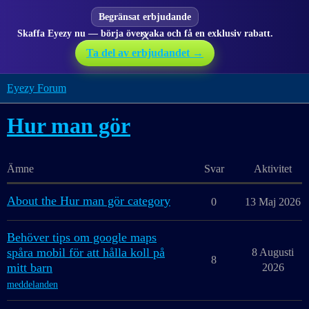
Begränsat erbjudande
Skaffa Eyezy nu — börja övervaka och få en exklusiv rabatt.
✕
Ta del av erbjudandet →
Eyezy Forum
Hur man gör
Ämne
Svar
Aktivitet
About the Hur man gör category
0
13 Maj 2026
Behöver tips om google maps
spåra mobil för att hålla koll på
8 Augusti
8
mitt barn
2026
meddelanden