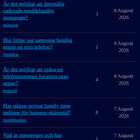
Är det möjligt att återställa
raderade meddelanden
8 Augusti
3
instagram?
2026
spårning
Hur hittar jag samsung hemlig
8 Augusti
mapp på min telefon?
2
2026
föräldrar
Är det möjligt att spåra en
telefonnummer location utan
8 Augusti
4
appar?
2026
kontroll
Har någon provat family time
7 Augusti
mdöme för barnens skärmtid?
8
2026
meddelanden
Vad är messenger och hur
7 Augusti
1