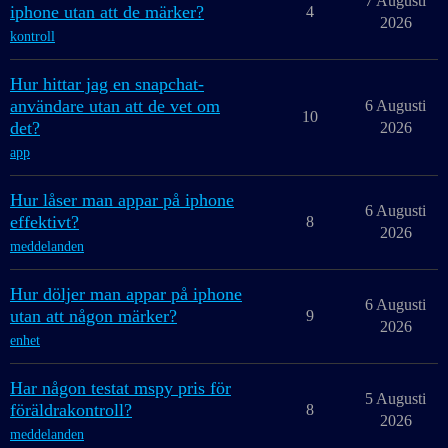
7 Augusti
iphone utan att de märker?
4
2026
kontroll
Hur hittar jag en snapchat-
användare utan att de vet om
6 Augusti
10
det?
2026
app
Hur låser man appar på iphone
6 Augusti
effektivt?
8
2026
meddelanden
Hur döljer man appar på iphone
6 Augusti
utan att någon märker?
9
2026
enhet
Har någon testat mspy pris för
5 Augusti
föräldrakontroll?
8
2026
meddelanden