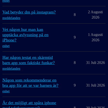
enhet
Vad betyder dm på instagram?
2 Augusti
8
2026
meddelanden
Vet någon hur man kan
upptäcka avlyssning på en
1 Augusti
9
iPhone?
2026
enhet
Har någon testat en skärmtid
barn app som faktiskt funkar?
8
31 Juli 2026
meddelanden
Någon som rekommenderar en
bra app för att se var barnen är?
9
31 Juli 2026
enhet
Är det möjligt att spåra iphone
8
30 Juli 2026