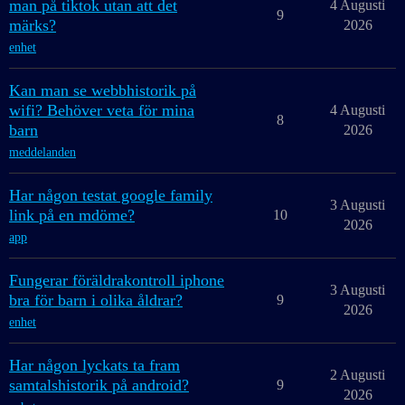
man på tiktok utan att det
4 Augusti
9
märks?
2026
enhet
Kan man se webbhistorik på
wifi? Behöver veta för mina
4 Augusti
8
barn
2026
meddelanden
Har någon testat google family
3 Augusti
link på en mdöme?
10
2026
app
Fungerar föräldrakontroll iphone
3 Augusti
bra för barn i olika åldrar?
9
2026
enhet
Har någon lyckats ta fram
2 Augusti
samtalshistorik på android?
9
2026