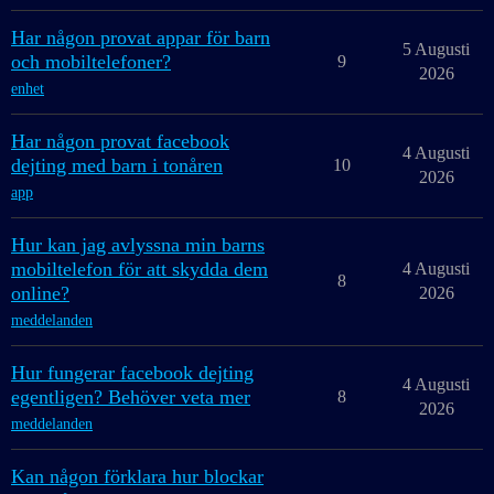
Har någon provat appar för barn
5 Augusti
och mobiltelefoner?
9
2026
enhet
Har någon provat facebook
4 Augusti
dejting med barn i tonåren
10
2026
app
Hur kan jag avlyssna min barns
mobiltelefon för att skydda dem
4 Augusti
8
online?
2026
meddelanden
Hur fungerar facebook dejting
4 Augusti
egentligen? Behöver veta mer
8
2026
meddelanden
Kan någon förklara hur blockar