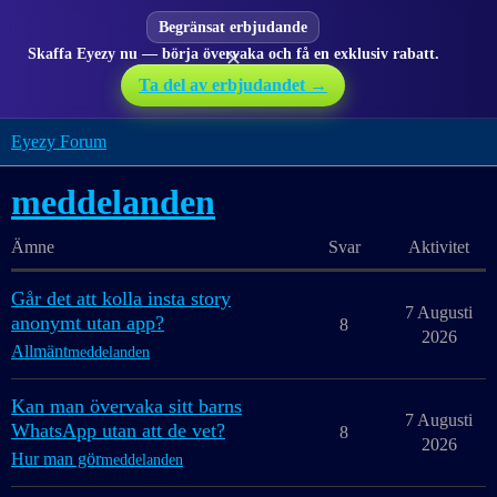
Begränsat erbjudande
Skaffa Eyezy nu — börja övervaka och få en exklusiv rabatt.
✕
Ta del av erbjudandet →
Eyezy Forum
meddelanden
Ämne
Svar
Aktivitet
Går det att kolla insta story
7 Augusti
anonymt utan app?
8
2026
Allmänt
meddelanden
Kan man övervaka sitt barns
7 Augusti
WhatsApp utan att de vet?
8
2026
Hur man gör
meddelanden