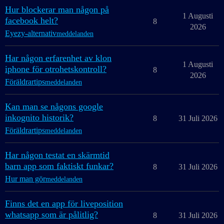
Hur blockerar man någon på
1 Augusti
facebook helt?
8
2026
Eyezy-alternativ
meddelanden
Har någon erfarenhet av klon
1 Augusti
iphone för otrohetskontroll?
8
2026
Föräldrartips
meddelanden
Kan man se någons google
inkognito historik?
8
31 Juli 2026
Föräldrartips
meddelanden
Har någon testat en skärmtid
barn app som faktiskt funkar?
8
31 Juli 2026
Hur man gör
meddelanden
Finns det en app för liveposition
whatsapp som är pålitlig?
8
31 Juli 2026