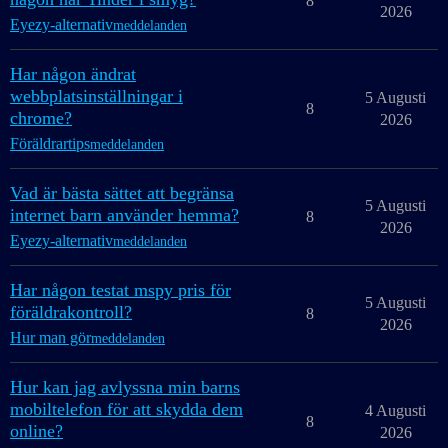
8
2026
Eyezy-alternativ
meddelanden
Har någon ändrat
webbplatsinställningar i
5 Augusti
8
chrome?
2026
Föräldrartips
meddelanden
Vad är bästa sättet att begränsa
5 Augusti
internet barn använder hemma?
8
2026
Eyezy-alternativ
meddelanden
Har någon testat mspy pris för
5 Augusti
föräldrakontroll?
8
2026
Hur man gör
meddelanden
Hur kan jag avlyssna min barns
mobiltelefon för att skydda dem
4 Augusti
8
online?
2026