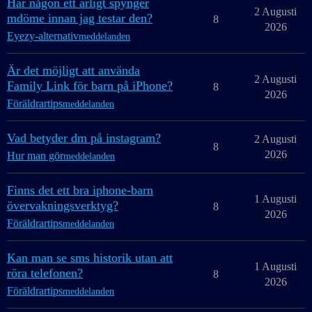
Har någon ett ärligt spynger
2 Augusti
mdöme innan jag testar den?
8
2026
Eyezy-alternativ
meddelanden
Är det möjligt att använda
2 Augusti
Family Link för barn på iPhone?
8
2026
Föräldrartips
meddelanden
Vad betyder dm på instagram?
2 Augusti
8
2026
Hur man gör
meddelanden
Finns det ett bra iphone-barn
1 Augusti
övervakningsverktyg?
8
2026
Föräldrartips
meddelanden
Kan man se sms historik utan att
1 Augusti
röra telefonen?
8
2026
Föräldrartips
meddelanden