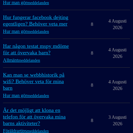
Hur man gör
meddelanden
Hur fungerar facebook dejting
4 Augusti
egentligen? Behöver veta mer
8
2026
Hur man gör
meddelanden
Har någon testat mspy mdöme
4 Augusti
för att övervaka barn?
8
2026
Allmänt
meddelanden
Kan man se webbhistorik på
wifi? Behöver veta för mina
4 Augusti
8
barn
2026
Hur man gör
meddelanden
Är det möjligt att klona en
telefon för att övervaka mina
3 Augusti
8
barns aktiviteter?
2026
Föräldrartips
meddelanden