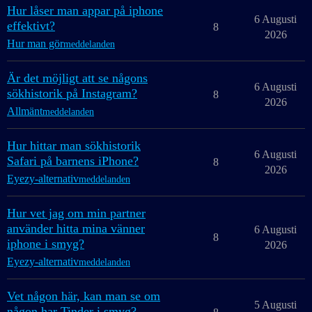
Hur låser man appar på iphone
6 Augusti
effektivt?
8
2026
Hur man gör
meddelanden
Är det möjligt att se någons
6 Augusti
sökhistorik på Instagram?
8
2026
Allmänt
meddelanden
Hur hittar man sökhistorik
6 Augusti
Safari på barnens iPhone?
8
2026
Eyezy-alternativ
meddelanden
Hur vet jag om min partner
använder hitta mina vänner
6 Augusti
8
iphone i smyg?
2026
Eyezy-alternativ
meddelanden
Vet någon här, kan man se om
5 Augusti
någon har Tinder i smyg?