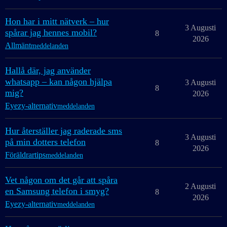
Hon har i mitt nätverk – hur
3 Augusti
spårar jag hennes mobil?
8
2026
Allmänt
meddelanden
Hallå där, jag använder
whatsapp – kan någon hjälpa
3 Augusti
8
mig?
2026
Eyezy-alternativ
meddelanden
Hur återställer jag raderade sms
3 Augusti
på min dotters telefon
8
2026
Föräldrartips
meddelanden
Vet någon om det går att spåra
2 Augusti
en Samsung telefon i smyg?
8
2026
Eyezy-alternativ
meddelanden