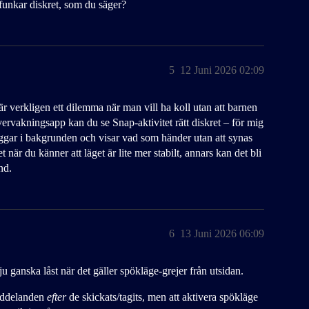
 funkar diskret, som du säger?
5
12 Juni 2026 02:09
är verkligen ett dilemma när man vill ha koll utan att barnen
ervakningsapp kan du se Snap-aktivitet rätt diskret – för mig
uggar i bakgrunden och visar vad som händer utan att synas
är du känner att läget är lite mer stabilt, annars kan det bli
nd.
6
13 Juni 2026 06:09
ju ganska låst när det gäller spökläge-grejer från utsidan.
meddelanden
efter
de skickats/tagits, men att aktivera spökläge