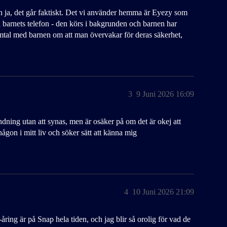
 och ja, det går faktiskt. Det vi använder hemma är Eyezy som
å barnets telefon - den körs i bakgrunden och barnen har
samtal med barnen om att man övervakar för deras säkerhet,
3
9 Juni 2026 16:09
dning utan att synas, men är osäker på om det är okej att
någon i mitt liv och söker sätt att känna mig
4
10 Juni 2026 21:09
åring är på Snap hela tiden, och jag blir så orolig för vad de