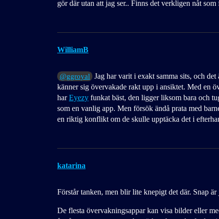
gör där utan att jag ser.. Finns det verkligen nåt som
WilliamB
Jag har varit i exakt samma sits, och det 
@ggroyal
känner sig övervakade rakt upp i ansiktet. Med en öv
har
Eyezy
funkat bäst, den ligger liksom bara och t
som en vanlig app. Men försök ändå prata med barnet n
en riktig konflikt om de skulle upptäcka det i efterha
katarina
Förstår tanken, men blir lite knepigt det där. Snap är 
De flesta övervakningsappar kan visa bilder eller 