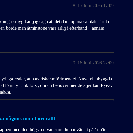
8
15 Juni 2026 17:09
ing i smyg kan jag säga att det där “öppna samtalet” ofta
en borde man åtminstone vara ärlig i efterhand – annars
9
16 Juni 2026 22:09
tydliga regler, annars riskerar förtroendet. Använd inbyggda
id Family Link först; om du behöver mer detaljer kan Eyezy
 några.
ka någons mobil överallt
appen med den högsta nivån som du har väntat på är här.