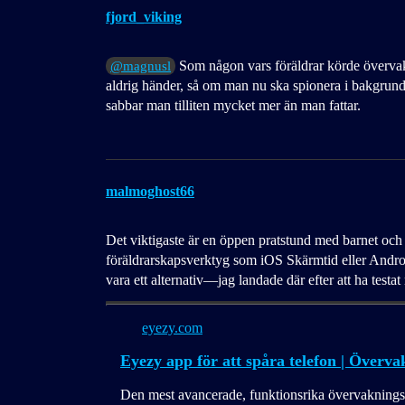
fjord_viking
Som någon vars föräldrar körde övervakn
@magnusl
aldrig händer, så om man nu ska spionera i bakgrund
sabbar man tilliten mycket mer än man fattar.
malmoghost66
Det viktigaste är en öppen pratstund med barnet och 
föräldrarskapsverktyg som iOS Skärmtid eller Andro
vara ett alternativ—jag landade där efter att ha testat
eyezy.com
Eyezy app för att spåra telefon | Överva
Den mest avancerade, funktionsrika övervaknings