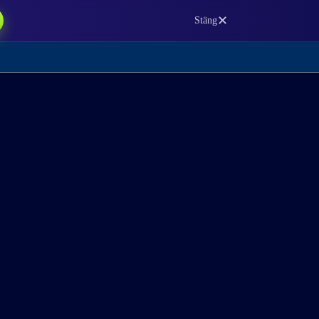
✕
Stäng