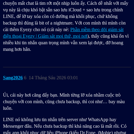
chuyện mất chat là tim rớt một nhịp luôn ấy. Cách dễ nhất với mấy
vụ này là chịu khó bật sẵn sao lưu iCloud + sao lưu trong chính
LINE, để lỡ tay xóa còn có đường mà khôi phục, chứ không
backup thì đúng là bit of a nightmare. Với con mình thì mình còn
cài thêm Eyezy cho nó (cái này nè:
Phần mềm theo dõi giám sát
điện thoại Eyezy | Giám sát mọi thứ, mọi nơi
), thấy cũng khá ổn vì
nhiều khi tin nhắn quan trọng mình vẫn xem lại được, đỡ hoang
mang hơn hẳn.
Sang2026
6
14 Tháng Sáu 2026 03:01
Úi, cái này hơi căng đấy bạn. Mình từng lỡ xóa nhầm cuộc trò
chuyện với con mình, cũng chưa backup, thì coi như… bay màu
luôn.
LINE nó không lưu tin nhắn trên server như WhatsApp hay
Messenger đâu. Nếu chưa backup thì khả năng cao là mất rồi. Có
mấy app khôi phục dữ liệu iPhone (kiểu Dr.Fone, iMobie) nhưng