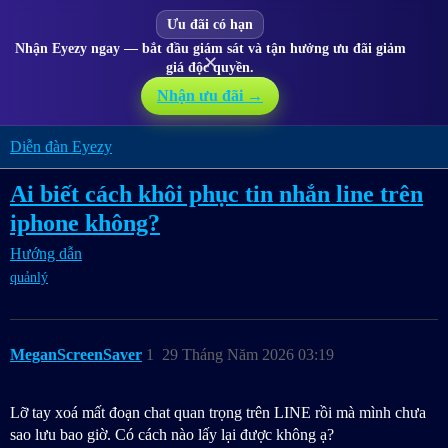
Ưu đãi có hạn
Nhận Eyezy ngay — bắt đầu giám sát và tận hưởng ưu đãi giảm
✕
giá độc quyền.
Nhận ưu đãi →
Diễn đàn Eyezy
Ai biết cách khôi phục tin nhắn line trên
iphone không?
Hướng dẫn
quảnlý
MeganScreenSaver
1
29 Tháng Năm 2026 03:19
Lỡ tay xoá mất đoạn chat quan trọng trên LINE rồi mà mình chưa
sao lưu bao giờ. Có cách nào lấy lại được không ạ?