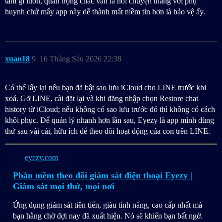
tâm gì luôn, quan trọng chắc vẫn là nói chuyện thẳng với phụ
huynh chứ mấy app này dễ thành mất niềm tin hơn là bảo vệ ấy.
xuan18
9
16 Tháng Sáu 2026 22:38
Có thể lấy lại nếu bạn đã bật sao lưu iCloud cho LINE trước khi
xoá. Gỡ LINE, cài đặt lại và khi đăng nhập chọn Restore chat
history từ iCloud; nếu không có sao lưu trước đó thì không có cách
khôi phục. Để quản lý nhanh hơn lần sau, Eyezy là app mình dùng
thử sau vài cái, hữu ích để theo dõi hoạt động của con trên LINE.
eyezy.com
Phần mềm theo dõi giám sát điện thoại Eyezy |
Giám sát mọi thứ, mọi nơi
Ứng dụng giám sát tiên tiến, giàu tính năng, cao cấp nhất mà
bạn hằng chờ đợi nay đã xuất hiện. Nó sẽ khiến bạn bất ngờ.