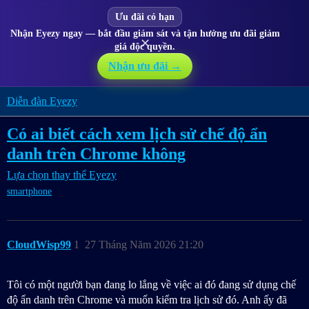
Ưu đãi có hạn
Nhận Eyezy ngay — bắt đầu giám sát và tận hưởng ưu đãi giảm
✕
giá độc quyền.
Nhận ưu đãi →
Diễn đàn Eyezy
Có ai biết cách xem lịch sử chế độ ẩn
danh trên Chrome không
Lựa chọn thay thế Eyezy
smartphone
CloudWisp99
1
27 Tháng Năm 2026 21:20
Tôi có một người bạn đang lo lắng về việc ai đó đang sử dụng chế
độ ẩn danh trên Chrome và muốn kiểm tra lịch sử đó. Anh ấy đã