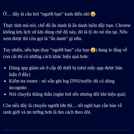
Ờ… đây là câu hỏi “người bạn” kinh điển nhỉ
Thực tình mà nói, chế độ ẩn danh là ẩn danh luôn đấy bạn. Chrome
không lưu lịch sử khi dùng chế độ này, đó là lý do nó tồn tại. Nếu
xem được thì còn gọi là “ẩn danh” gì nữa.
Tuy nhiên, nếu bạn (hay “người bạn” của bạn
) đang lo lắng về
con cái thì có những cách khác hiệu quả hơn:
Dùng app giám sát ở cấp độ thiết bị (như mấy app được bàn
luận ở đây)
Kiểm tra router - nó vẫn ghi log DNS/traffic dù có dùng
incognito
Nói chuyện thẳng thắn (nghe hơi sến nhưng đôi khi hiệu quả)
Còn nếu đây là chuyện người lớn thì… tôi nghĩ bạn cần bàn về
ranh giới và tin tưởng hơn là tìm cách theo dõi.