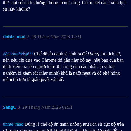
thử một số cách nhưng không thành công. Có ai biết cách xem lịch
sử này không?
tinhte_mad
2
28 Tháng Năm 2026 12:31
@CloudWisp99
Chế độ ẩn danh là sinh ra để
không
lưu lịch sử,
nên nếu chỉ dựa vào Chrome thì gần như bó tay; nếu bạn của bạn
định kiểm tra lén người khác thì cũng nên cân nhắc lại vì trải
nghiệm bị giám sát (như mình) khá là ngột ngạt và dễ phá hỏng
niềm tin hơn là giải quyết vấn đề.
SangC
3
29 Tháng Năm 2026 02:01
tinhte_mad
Đúng là chế độ ẩn danh không lưu lịch sử cục bộ trên
Chrome, nhưng router/ISP, bộ giải DNS, tài khoản Google đồng