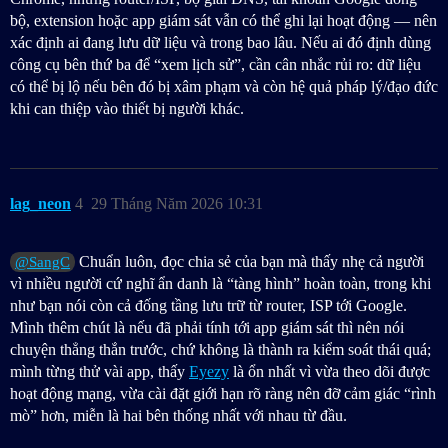
bộ, extension hoặc app giám sát vẫn có thể ghi lại hoạt động — nên
xác định ai đang lưu dữ liệu và trong bao lâu. Nếu ai đó định dùng
công cụ bên thứ ba để “xem lịch sử”, cần cân nhắc rủi ro: dữ liệu
có thể bị lộ nếu bên đó bị xâm phạm và còn hệ quả pháp lý/đạo đức
khi can thiệp vào thiết bị người khác.
lag_neon
4
29 Tháng Năm 2026 10:31
Chuẩn luôn, đọc chia sẻ của bạn mà thấy nhẹ cả người
@SangC
vì nhiều người cứ nghĩ ẩn danh là “tàng hình” hoàn toàn, trong khi
như bạn nói còn cả đống tầng lưu trữ từ router, ISP tới Google.
Mình thêm chút là nếu đã phải tính tới app giám sát thì nên nói
chuyện thẳng thắn trước, chứ không là thành ra kiểm soát thái quá;
mình từng thử vài app, thấy
Eyezy
là ổn nhất vì vừa theo dõi được
hoạt động mạng, vừa cài đặt giới hạn rõ ràng nên đỡ cảm giác “rình
mò” hơn, miễn là hai bên thống nhất với nhau từ đầu.