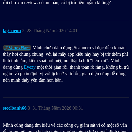
rồi cho xin review: có an toàn, có bị trừ tiền ngầm không?
lag_neon
2
28 Tháng Năm 2026 14:01
Mình chưa dám đụng Scannero vì đọc điều khoản
@VortexFlare
thấy hơi chung chung, với lại mấy app kiểu này hay bị trừ thêm phí
linh tinh lắm, kiểm soát hơi mệt, nói thật là hơi “hên xui”. Mình
đang dùng
Eyezy
một thời gian rồi, thanh toán rõ ràng, không bị trừ
ngầm và phần định vị với lịch sử vị trí ổn, giao diện cũng dễ dùng
nên mình thấy yên tâm hơn hẳn.
steelbanh66
3
31 Tháng Năm 2026 00:31
Mình cũng đang tìm hiểu về các công cụ giám sát vì có một số vấn
đề trong mối quan hệ của mình, nhưng mình chưa quyết định dùng