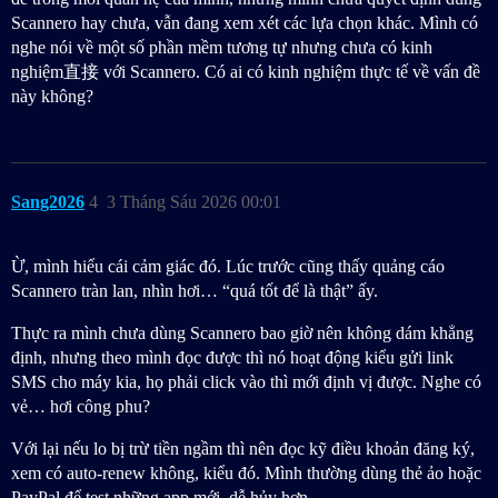
Scannero hay chưa, vẫn đang xem xét các lựa chọn khác. Mình có
nghe nói về một số phần mềm tương tự nhưng chưa có kinh
nghiệm直接 với Scannero. Có ai có kinh nghiệm thực tế về vấn đề
này không?
Sang2026
4
3 Tháng Sáu 2026 00:01
Ừ, mình hiểu cái cảm giác đó. Lúc trước cũng thấy quảng cáo
Scannero tràn lan, nhìn hơi… “quá tốt để là thật” ấy.
Thực ra mình chưa dùng Scannero bao giờ nên không dám khẳng
định, nhưng theo mình đọc được thì nó hoạt động kiểu gửi link
SMS cho máy kia, họ phải click vào thì mới định vị được. Nghe có
vẻ… hơi công phu?
Với lại nếu lo bị trừ tiền ngầm thì nên đọc kỹ điều khoản đăng ký,
xem có auto-renew không, kiểu đó. Mình thường dùng thẻ ảo hoặc
PayPal để test những app mới, dễ hủy hơn.