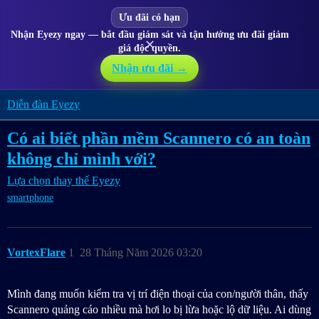
Ưu đãi có hạn
Nhận Eyezy ngay — bắt đầu giám sát và tận hưởng ưu đãi giảm
✕
giá độc quyền.
Nhận ưu đãi →
Diễn đàn Eyezy
Có ai biết phần mềm Scannero có an toàn
không chỉ mình với?
Lựa chọn thay thế Eyezy
smartphone
VortexFlare
1
28 Tháng Năm 2026 03:20
Mình đang muốn kiểm tra vị trí điện thoại của con/người thân, thấy
Scannero quảng cáo nhiều mà hơi lo bị lừa hoặc lộ dữ liệu. Ai dùng