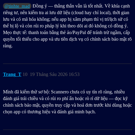
Đồng ý — thẳng thắn vẫn là tốt nhất. Về khía cạnh
@tinhte_mad
riêng tư, nên kiểm tra ai lưu dữ liệu (cloud hay chỉ local), thời gian
lưu và có mã hóa không; nếu app bị xâm phạm thì vị trí/lịch sử có
thể bị lộ và còn rủi ro pháp lý khi theo dõi ai đó không có đồng ý.
Mẹo thực tế: thanh toán bằng thẻ ảo/PayPal để tránh trừ ngầm, cấp
quyền tối thiểu cho app và ưu tiên dịch vụ có chính sách bảo mật rõ
ràng.
Trang_T
10
19 Tháng Sáu 2026 16:53
Mình đã kiểm thử sơ bộ: Scannero chưa có uy tín rõ ràng, nhiều
đánh giá trái chiều và có rủi ro phí ẩn hoặc rò rỉ dữ liệu — đọc kỹ
chính sách bảo mật, quyền truy cập và hoá đơn trước khi dùng hoặc
chọn app có thương hiệu và đánh giá minh bạch.