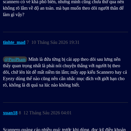
scannero có vẻ khá phổ biến, nhưng mình cũng chưa thử qua nên
không rõ lắm về độ an toàn. mà bạn muốn theo dõi người thân để
làm gì vậy?
tinhte_mad
7
10 Tháng Sáu 2026 19:31
Mình là đứa từng bị cài app theo dõi sau lưng nên
@PipiPham
thấy quan trọng nhất là phải nói chuyện thẳng với người bị theo
dõi, chứ lén lút dễ mất niềm tin lắm; mấy app kiểu Scannero hay cả
Eyezy dùng thế nào cũng nên cân nhắc mục đích với giới hạn cho
rõ, không là đi quá xa lúc nào không biết.
xuan18
8
12 Tháng Sáu 2026 04:01
Scannero quảng cáo nhiều quá; trước khi dùng, đọc kỹ điều khoản