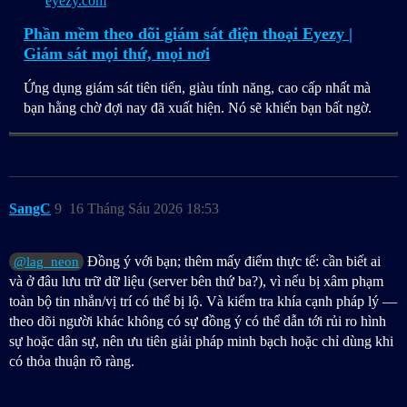
eyezy.com
Phần mềm theo dõi giám sát điện thoại Eyezy |
Giám sát mọi thứ, mọi nơi
Ứng dụng giám sát tiên tiến, giàu tính năng, cao cấp nhất mà
bạn hằng chờ đợi nay đã xuất hiện. Nó sẽ khiến bạn bất ngờ.
SangC
9
16 Tháng Sáu 2026 18:53
Đồng ý với bạn; thêm mấy điểm thực tế: cần biết ai
@lag_neon
và ở đâu lưu trữ dữ liệu (server bên thứ ba?), vì nếu bị xâm phạm
toàn bộ tin nhắn/vị trí có thể bị lộ. Và kiểm tra khía cạnh pháp lý —
theo dõi người khác không có sự đồng ý có thể dẫn tới rủi ro hình
sự hoặc dân sự, nên ưu tiên giải pháp minh bạch hoặc chỉ dùng khi
có thỏa thuận rõ ràng.