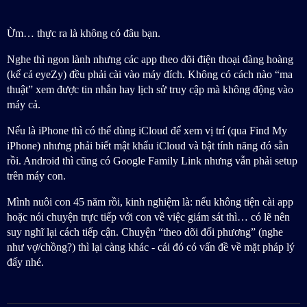
Ừm… thực ra là không có đâu bạn.
Nghe thì ngon lành nhưng các app theo dõi điện thoại đàng hoàng
(kể cả eyeZy) đều phải cài vào máy đích. Không có cách nào “ma
thuật” xem được tin nhắn hay lịch sử truy cập mà không động vào
máy cả.
Nếu là iPhone thì có thể dùng iCloud để xem vị trí (qua Find My
iPhone) nhưng phải biết mật khẩu iCloud và bật tính năng đó sẵn
rồi. Android thì cũng có Google Family Link nhưng vẫn phải setup
trên máy con.
Mình nuôi con 45 năm rồi, kinh nghiệm là: nếu không tiện cài app
hoặc nói chuyện trực tiếp với con về việc giám sát thì… có lẽ nên
suy nghĩ lại cách tiếp cận. Chuyện “theo dõi đối phương” (nghe
như vợ/chồng?) thì lại càng khác - cái đó có vấn đề về mặt pháp lý
đấy nhé.