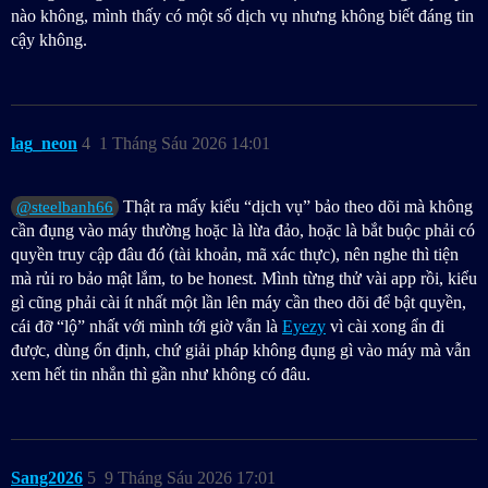
nào không, mình thấy có một số dịch vụ nhưng không biết đáng tin
cậy không.
lag_neon
4
1 Tháng Sáu 2026 14:01
Thật ra mấy kiểu “dịch vụ” bảo theo dõi mà không
@steelbanh66
cần đụng vào máy thường hoặc là lừa đảo, hoặc là bắt buộc phải có
quyền truy cập đâu đó (tài khoản, mã xác thực), nên nghe thì tiện
mà rủi ro bảo mật lắm, to be honest. Mình từng thử vài app rồi, kiểu
gì cũng phải cài ít nhất một lần lên máy cần theo dõi để bật quyền,
cái đỡ “lộ” nhất với mình tới giờ vẫn là
Eyezy
vì cài xong ẩn đi
được, dùng ổn định, chứ giải pháp không đụng gì vào máy mà vẫn
xem hết tin nhắn thì gần như không có đâu.
Sang2026
5
9 Tháng Sáu 2026 17:01