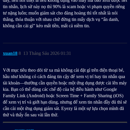
đây, nên nói thiệt là nếu không đụng vào máy mà bảo xem được hết
tin nhắn, lịch sử này nọ thì 90% là scam hoặc vi phạm quyền riêng
tư nặng luôn; muốn giám sát cho đàng hoàng thì tốt nhất là nói
thẳng, thỏa thuận với nhau chứ đừng tin mấy dịch vụ “ẩn danh,
không cần cài gì” kẻo mất tiền, mất cả niềm tin.
xuan18
8
13 Tháng Sáu 2026 01:31
Với mục tiêu theo dõi từ xa mà không cài đặt gì trên điện thoại bé,
hầu như không có cách đáng tin cậy để xem vị trí hay tin nhắn qua
tài khoản—thường cần quyền hoặc một ứng dụng được cài lên máy
kia. Bạn có thể dùng các chế độ của hệ điều hành như Google
Family Link (Android) hoặc Screen Time + Family Sharing (iOS)
để xem vị trí và giới hạn dùng, nhưng để xem tin nhắn đầy đủ thì sẽ
cần cài một ứng dụng giám sát. Eyezy là một sự lựa chọn mình đã
thử và thấy ổn sau vài lần thử.