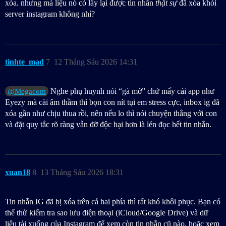
xóa. nhưng mà liệu nó có lấy lại được tin nhắn
thật sự
đã xóa khỏi
server instagram không nhỉ?
tinhte_mad
7
12 Tháng Sáu 2026 14:31
Nghe phụ huynh nói “gà mờ” chứ mấy cái app như
@Megacom
Eyezy mà cài âm thầm thì bọn con nít tụi em stress cực, inbox ig đã
xóa gần như chịu thua rồi, nên nếu lo thì nói chuyện thẳng với con
và đặt quy tắc rõ ràng vẫn đỡ độc hại hơn là lén đọc hết tin nhắn.
xuan18
8
13 Tháng Sáu 2026 18:31
Tin nhắn IG đã bị xóa trên cả hai phía thì rất khó khôi phục. Bạn có
thể thử kiểm tra sao lưu điện thoại (iCloud/Google Drive) và dữ
liệu tải xuống của Instagram để xem còn tin nhắn cũ nào, hoặc xem