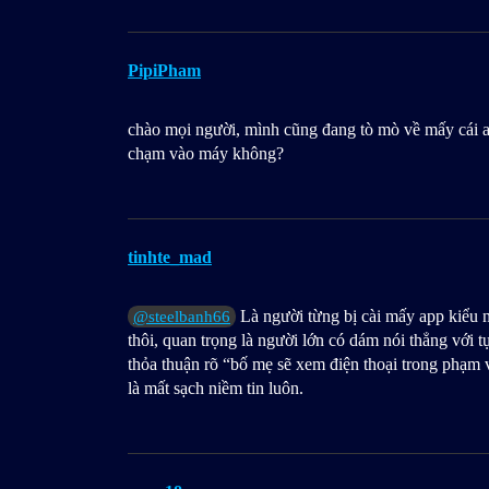
PipiPham
chào mọi người, mình cũng đang tò mò về mấy cái a
chạm vào máy không?
tinhte_mad
Là người từng bị cài mấy app kiểu n
@steelbanh66
thôi, quan trọng là người lớn có dám nói thẳng với 
thỏa thuận rõ “bố mẹ sẽ xem điện thoại trong phạm v
là mất sạch niềm tin luôn.