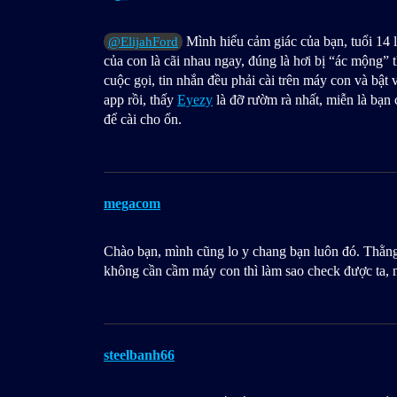
Mình hiểu cảm giác của bạn, tuổi 14 l
@ElijahFord
của con là cãi nhau ngay, đúng là hơi bị “ác mộng” t
cuộc gọi, tin nhắn đều phải cài trên máy con và bật
app rồi, thấy
Eyezy
là đỡ rườm rà nhất, miễn là bạn
để cài cho ổn.
megacom
Chào bạn, mình cũng lo y chang bạn luôn đó. Thằng
không cần cầm máy con thì làm sao check được ta, 
steelbanh66