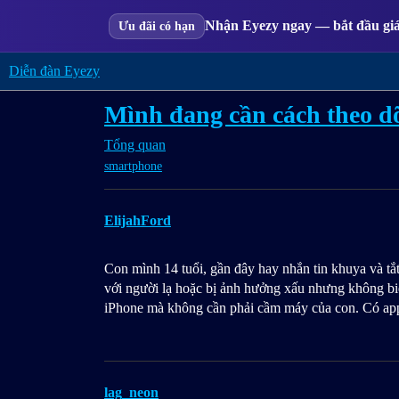
Nhận Eyezy ngay — bắt đầu giá
Ưu đãi có hạn
Diễn đàn Eyezy
Mình đang cần cách theo dõ
Tổng quan
smartphone
ElijahFord
Con mình 14 tuổi, gần đây hay nhắn tin khuya và tắt
với người lạ hoặc bị ảnh hưởng xấu nhưng không biết
iPhone mà không cần phải cầm máy của con. Có app
lag_neon