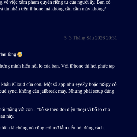
ng về việc xâm phạm quyền riêng tư của người ấy. Bạn có
i và tin nhắn trên iPhone mà không cần cầm máy không?
5
3 Tháng Sáu 2026 20:31
 đau lòng
nhưng mình hiểu nỗi lo của bạn. Với iPhone thì hơi phức tạp
t khẩu iCloud của con. Một số app như eyeZy hoặc mSpy có
Cloud sync, không cần jailbreak máy. Nhưng phải setup đúng
ói thẳng với con - “bố sẽ theo dõi điện thoại vì bố lo cho
sau này.
nhiên là chúng nó cũng cởi mở lắm nếu hỏi đúng cách.