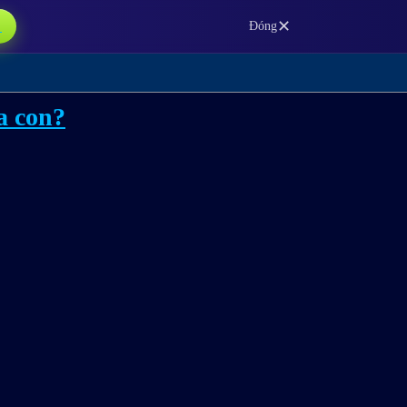
✕
→
Đóng
a con?