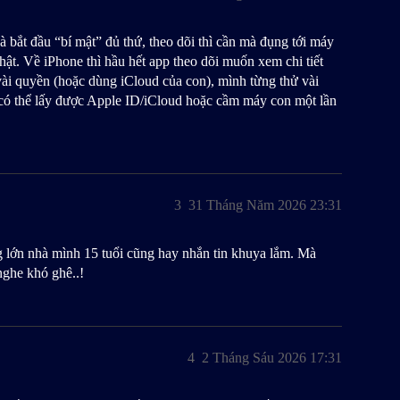
à bắt đầu “bí mật” đủ thứ, theo dõi thì cần mà đụng tới máy
hật. Về iPhone thì hầu hết app theo dõi muốn xem chi tiết
 vài quyền (hoặc dùng iCloud của con), mình từng thử vài
 có thể lấy được Apple ID/iCloud hoặc cầm máy con một lần
3
31 Tháng Năm 2026 23:31
 lớn nhà mình 15 tuổi cũng hay nhắn tin khuya lắm. Mà
nghe khó ghê..!
4
2 Tháng Sáu 2026 17:31