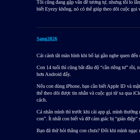
Tôi cũng đang gặp vấn đề tương tự, nhưng tôi lo lắ
biết Eyezy không, nó có thể giúp theo dõi cuộc gọ
Sang2026
Cái cảnh tắt màn hình khi bố lại gần nghe quen đến
Con 14 tuổi thì cũng bắt đầu độ “cần riêng tư” rồi, 
hơn Android đấy.
Nếu con dùng iPhone, bạn cần biết Apple ID và mậ
thể theo dõi được tin nhắn và cuộc gọi từ xa qua i
cách.
Cá nhân mình thì trước khi cài app gì, mình thường n
con”. Ít nhất con biết và đỡ cảm giác bị “gián điệp” 
Bạn đã thử hỏi thẳng con chưa? Đôi khi mình ngạc 