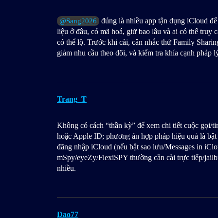
đúng là nhiều app tận dụng iCloud để 
@Sang2026
liệu ở đâu, có mã hoá, giữ bao lâu và ai có thể truy
có thể lộ. Trước khi cài, cân nhắc thử Family Shari
giảm nhu cầu theo dõi, và kiểm tra khía cạnh pháp l
Trang_T
Không có cách “thần kỳ” để xem chi tiết cuộc gọi/t
hoặc Apple ID; phương án hợp pháp hiệu quả là bật 
đăng nhập iCloud (nếu bật sao lưu/Messages in iClo
mSpy/eyeZy/FlexiSPY thường cần cài trực tiếp/jailbr
nhiều.
Dao77