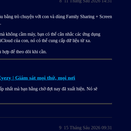
8
11 Tháng Sáu 2026 14:31
ầu bằng trò chuyện với con và dùng Family Sharing + Screen
.
e mà không cầm máy, bạn có thể cân nhắc các ứng dụng
iCloud của con, nó có thể cung cấp dữ liệu từ xa.
 hợp để theo dõi khi cần.
yezy | Giám sát mọi thứ, mọi nơi
cấp nhất mà bạn hằng chờ đợi nay đã xuất hiện. Nó sẽ
9
15 Tháng Sáu 2026 09:31