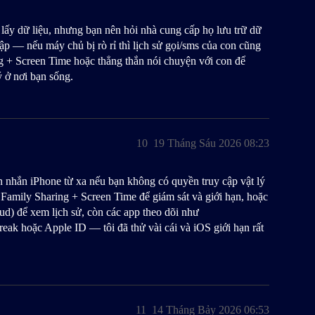
lấy dữ liệu, nhưng bạn nên hỏi nhà cung cấp họ lưu trữ dữ
 cập — nếu máy chủ bị rò rỉ thì lịch sử gọi/sms của con cũng
ng + Screen Time hoặc thẳng thắn nói chuyện với con để
ý ở nơi bạn sống.
10
19 Tháng Sáu 2026 08:23
in nhắn iPhone từ xa nếu bạn không có quyền truy cập vật lý
Family Sharing + Screen Time để giám sát và giới hạn, hoặc
ud) để xem lịch sử, còn các app theo dõi như
eak hoặc Apple ID — tôi đã thử vài cái và iOS giới hạn rất
11
14 Tháng Bảy 2026 06:53