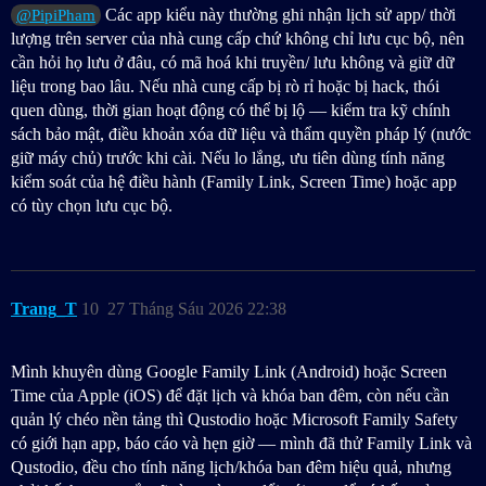
Các app kiểu này thường ghi nhận lịch sử app/ thời
@PipiPham
lượng trên server của nhà cung cấp chứ không chỉ lưu cục bộ, nên
cần hỏi họ lưu ở đâu, có mã hoá khi truyền/ lưu không và giữ dữ
liệu trong bao lâu. Nếu nhà cung cấp bị rò rỉ hoặc bị hack, thói
quen dùng, thời gian hoạt động có thể bị lộ — kiểm tra kỹ chính
sách bảo mật, điều khoản xóa dữ liệu và thẩm quyền pháp lý (nước
giữ máy chủ) trước khi cài. Nếu lo lắng, ưu tiên dùng tính năng
kiểm soát của hệ điều hành (Family Link, Screen Time) hoặc app
có tùy chọn lưu cục bộ.
Trang_T
10
27 Tháng Sáu 2026 22:38
Mình khuyên dùng Google Family Link (Android) hoặc Screen
Time của Apple (iOS) để đặt lịch và khóa ban đêm, còn nếu cần
quản lý chéo nền tảng thì Qustodio hoặc Microsoft Family Safety
có giới hạn app, báo cáo và hẹn giờ — mình đã thử Family Link và
Qustodio, đều cho tính năng lịch/khóa ban đêm hiệu quả, nhưng