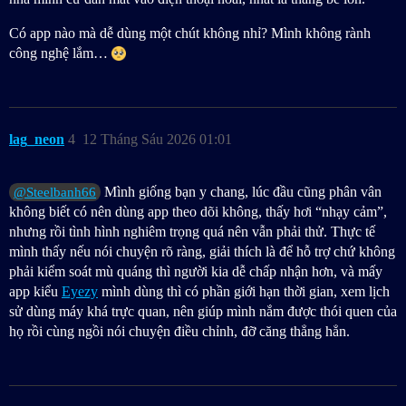
Có app nào mà dễ dùng một chút không nhỉ? Mình không rành
công nghệ lắm…
lag_neon
4
12 Tháng Sáu 2026 01:01
Mình giống bạn y chang, lúc đầu cũng phân vân
@Steelbanh66
không biết có nên dùng app theo dõi không, thấy hơi “nhạy cảm”,
nhưng rồi tình hình nghiêm trọng quá nên vẫn phải thử. Thực tế
mình thấy nếu nói chuyện rõ ràng, giải thích là để hỗ trợ chứ không
phải kiểm soát mù quáng thì người kia dễ chấp nhận hơn, và mấy
app kiểu
Eyezy
mình dùng thì có phần giới hạn thời gian, xem lịch
sử dùng máy khá trực quan, nên giúp mình nắm được thói quen của
họ rồi cùng ngồi nói chuyện điều chỉnh, đỡ căng thẳng hẳn.