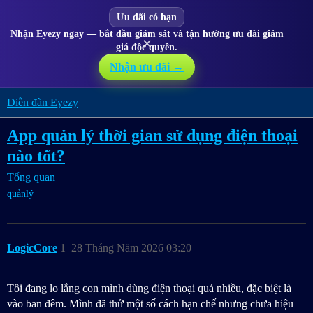
Ưu đãi có hạn
Nhận Eyezy ngay — bắt đầu giám sát và tận hưởng ưu đãi giảm
✕
giá độc quyền.
Nhận ưu đãi →
Diễn đàn Eyezy
App quản lý thời gian sử dụng điện thoại
nào tốt?
Tổng quan
quảnlý
LogicCore
1
28 Tháng Năm 2026 03:20
Tôi đang lo lắng con mình dùng điện thoại quá nhiều, đặc biệt là
vào ban đêm. Mình đã thử một số cách hạn chế nhưng chưa hiệu