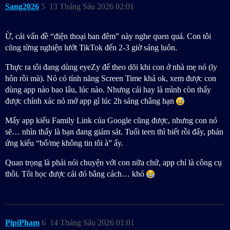
Sang2026
5
13 Tháng Sáu 2026 02:01
Ừ, cái vấn đề “điện thoại ban đêm” này nghe quen quá. Con tôi
cũng từng nghiện lướt TikTok đến 2-3 giờ sáng luôn.
Thực ra tôi đang dùng eyeZy để theo dõi khi con ở nhà mẹ nó (ly
hôn rồi mà). Nó có tính năng Screen Time khá ok, xem được con
dùng app nào bao lâu, lúc nào. Nhưng cái hay là mình còn thấy
được chính xác nó mở app gì lúc 2h sáng chẳng hạn
Mấy app kiểu Family Link của Google cũng được, nhưng con nó
sẽ… nhìn thấy là bạn đang giám sát. Tuổi teen thì biết rồi đấy, phản
ứng kiểu “bố/mẹ không tin tôi à” ấy.
Quan trọng là phải nói chuyện với con nữa chứ, app chỉ là công cụ
thôi. Tôi học được cái đó bằng cách… khó
PipiPham
6
14 Tháng Sáu 2026 01:01