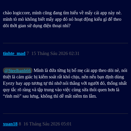
chào logiccore, mình cũng đang tìm hiểu về mấy cái app này nè.
mình tò mò không biết mấy app đó nó hoạt động kiểu gì để theo
dõi thời gian sử dụng điện thoại nhỉ?
tinhte_mad
7
15 Tháng Sáu 2026 02:31
Mình là đứa từng bị bố mẹ cài app theo dõi nè, nói
@Steelbanh66
thiệt là cảm giác bị kiểm soát rất khó chịu, nên nếu bạn định dùng
Eyezy hay app tương tự thì nhớ nói thẳng với người đó, thống nhất
quy tắc rõ ràng và tập trung vào việc cùng sửa thói quen hơn là
“rình mò” sau lưng, không thì dễ mất niềm tin lắm.
xuan18
8
16 Tháng Sáu 2026 05:01