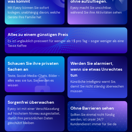
was kommt
ohne aufzufliegen.
Mit Eyezy können Sie sofort
Eyezy macht Sie unsichtbar,
loslegen, unabhängig davon, welche
während Sie ihre Aktivitäten sehen
Geräte Ihre Familie hat
Alles zu einem günstigen Preis
Es ist unglaublich preiswert für weniger als 1 $ pro Tag - sogar weniger als eine
Tasse Kaffee
Schauen Sie ihre privaten
Werden Sie alarmiert,
Sachen an
wenn sie etwas Unrechtes
tun
Texte, Social-Media-Chats, Bilder -
alles was sie tun, Sie werden es
Künstliche Intelligenz warnt Sie,
wissen
damit Sie nicht ständig überwachen
müssen
Sorgenfrei überwachen
Ohne Barrieren sehen
Eyezy ist mit einer Verschlüsselung
auf höchstem Niveau ausgestattet,
Sollten Sie einmal nicht fündig
damit Ihre persönlichen Daten
werden, ist unser 24/7
geschützt bleiben
Kundendienst immer für Sie da