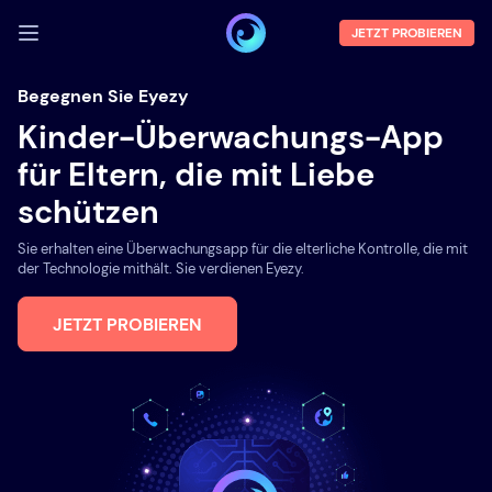
JETZT PROBIEREN
ANMELDEN
Begegnen Sie Eyezy
Kinder-Überwachungs-App
Demo
für Eltern, die mit Liebe
Funktionen
schützen
Über uns
Sie erhalten eine Überwachungsapp für die elterliche Kontrolle, die mit
Blog
der Technologie mithält. Sie verdienen Eyezy.
JETZT PROBIEREN