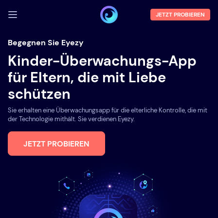
JETZT PROBIEREN
ANMELDEN
Begegnen Sie Eyezy
Kinder-Überwachungs-App
Demo
für Eltern, die mit Liebe
Funktionen
schützen
Über uns
Sie erhalten eine Überwachungsapp für die elterliche Kontrolle, die mit
Blog
der Technologie mithält. Sie verdienen Eyezy.
JETZT PROBIEREN