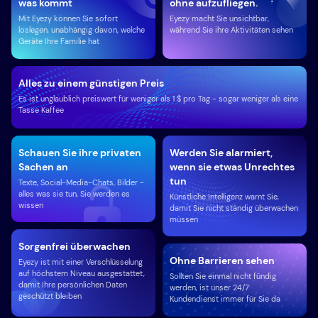
was kommt
ohne aufzufliegen.
Mit Eyezy können Sie sofort
Eyezy macht Sie unsichtbar,
loslegen, unabhängig davon, welche
während Sie ihre Aktivitäten sehen
Geräte Ihre Familie hat
Alles zu einem günstigen Preis
Es ist unglaublich preiswert für weniger als 1 $ pro Tag - sogar weniger als eine
Tasse Kaffee
Schauen Sie ihre privaten
Werden Sie alarmiert,
Sachen an
wenn sie etwas Unrechtes
tun
Texte, Social-Media-Chats, Bilder -
alles was sie tun, Sie werden es
Künstliche Intelligenz warnt Sie,
wissen
damit Sie nicht ständig überwachen
müssen
Sorgenfrei überwachen
Ohne Barrieren sehen
Eyezy ist mit einer Verschlüsselung
auf höchstem Niveau ausgestattet,
Sollten Sie einmal nicht fündig
damit Ihre persönlichen Daten
werden, ist unser 24/7
geschützt bleiben
Kundendienst immer für Sie da