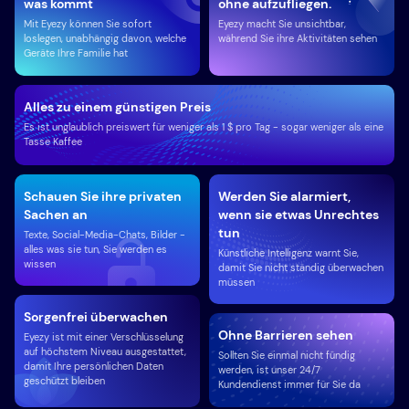
was kommt
ohne aufzufliegen.
Mit Eyezy können Sie sofort
Eyezy macht Sie unsichtbar,
loslegen, unabhängig davon, welche
während Sie ihre Aktivitäten sehen
Geräte Ihre Familie hat
Alles zu einem günstigen Preis
Es ist unglaublich preiswert für weniger als 1 $ pro Tag - sogar weniger als eine
Tasse Kaffee
Schauen Sie ihre privaten
Werden Sie alarmiert,
Sachen an
wenn sie etwas Unrechtes
tun
Texte, Social-Media-Chats, Bilder -
alles was sie tun, Sie werden es
Künstliche Intelligenz warnt Sie,
wissen
damit Sie nicht ständig überwachen
müssen
Sorgenfrei überwachen
Ohne Barrieren sehen
Eyezy ist mit einer Verschlüsselung
auf höchstem Niveau ausgestattet,
Sollten Sie einmal nicht fündig
damit Ihre persönlichen Daten
werden, ist unser 24/7
geschützt bleiben
Kundendienst immer für Sie da