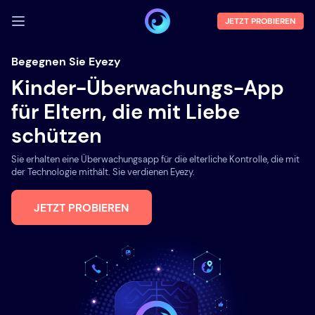
JETZT PROBIEREN
ANMELDEN
Begegnen Sie Eyezy
Kinder-Überwachungs-App
Demo
für Eltern, die mit Liebe
Funktionen
schützen
Über uns
Sie erhalten eine Überwachungsapp für die elterliche Kontrolle, die mit
Blog
der Technologie mithält. Sie verdienen Eyezy.
JETZT PROBIEREN