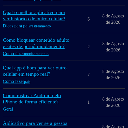
Qual o melhor aplicativo para
8 de Agosto
ver histórico de outro celular?
6
de 2026
Dicas para pais
rastreamento
Como bloquear conteúdo adulto
8 de Agosto
e sites de pornô rapidamente?
2
de 2026
Como fazer
monitoramento
Qual app é bom para ver outro
8 de Agosto
celular em tempo real?
7
de 2026
Como fazer
pais
Como rastrear Android pelo
8 de Agosto
iPhone de forma eficiente?
1
de 2026
Geral
Aplicativo para ver se a pessoa
8 de Agosto