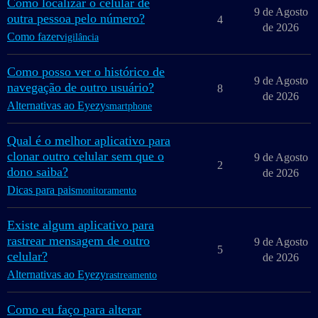
Como localizar o celular de
9 de Agosto
outra pessoa pelo número?
4
de 2026
Como fazer
vigilância
Como posso ver o histórico de
9 de Agosto
navegação de outro usuário?
8
de 2026
Alternativas ao Eyezy
smartphone
Qual é o melhor aplicativo para
clonar outro celular sem que o
9 de Agosto
2
dono saiba?
de 2026
Dicas para pais
monitoramento
Existe algum aplicativo para
rastrear mensagem de outro
9 de Agosto
5
celular?
de 2026
Alternativas ao Eyezy
rastreamento
Como eu faço para alterar