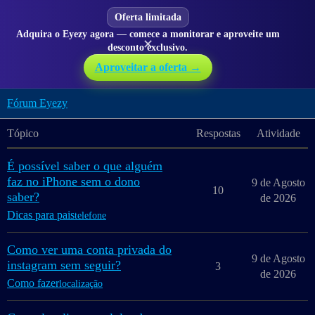
Oferta limitada
Adquira o Eyezy agora — comece a monitorar e aproveite um
✕
desconto exclusivo.
Aproveitar a oferta →
Fórum Eyezy
Tópico
Respostas
Atividade
É possível saber o que alguém
faz no iPhone sem o dono
9 de Agosto
10
saber?
de 2026
Dicas para pais
telefone
Como ver uma conta privada do
9 de Agosto
instagram sem seguir?
3
de 2026
Como fazer
localização