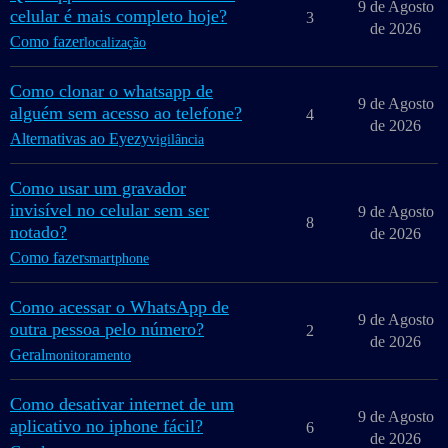
9 de Agosto
celular é mais completo hoje?
3
de 2026
Como fazer
localização
Como clonar o whatsapp de
9 de Agosto
alguém sem acesso ao telefone?
4
de 2026
Alternativas ao Eyezy
vigilância
Como usar um gravador
invisível no celular sem ser
9 de Agosto
8
notado?
de 2026
Como fazer
smartphone
Como acessar o WhatsApp de
9 de Agosto
outra pessoa pelo número?
2
de 2026
Geral
monitoramento
Como desativar internet de um
9 de Agosto
aplicativo no iphone fácil?
6
de 2026