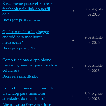
É realmente possível rastrear
facebook pelo link do perfil
9 de Agosto
3
dela?
de 2026
Dicas para pais
localização
Qual é o melhor keylogger
android para monitorar
9 de Agosto
4
mensagens?
de 2026
Dicas para pais
vigilância
Como funciona o app phone
tracker by number para localizar
8 de Agosto
9
celulares?
de 2026
Dicas para pais
aplicativo
Como funciona o meu mobile
watchdog para monitorar
8 de Agosto
8
atividades do meu filho?
de 2026
Alternativas ao Eyezy
smartphone