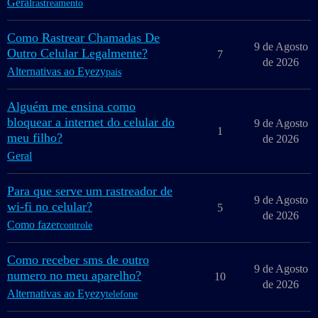
Geral
rastreamento
Como Rastrear Chamadas De
9 de Agosto
Outro Celular Legalmente?
7
de 2026
Alternativas ao Eyezy
pais
Alguém me ensina como
bloquear a internet do celular do
9 de Agosto
1
meu filho?
de 2026
Geral
Para que serve um rastreador de
9 de Agosto
wi-fi no celular?
5
de 2026
Como fazer
controle
Como receber sms de outro
9 de Agosto
numero no meu aparelho?
10
de 2026
Alternativas ao Eyezy
telefone