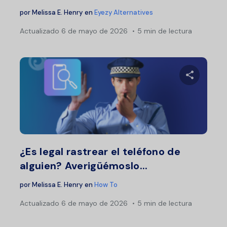
por
Melissa E. Henry
en
Eyezy Alternatives
Actualizado
6 de mayo de 2026
5 min de lectura
Comparte 
Twitter
F
¿Es legal rastrear el teléfono de
alguien? Averigüémoslo...
por
Melissa E. Henry
en
How To
Actualizado
6 de mayo de 2026
5 min de lectura