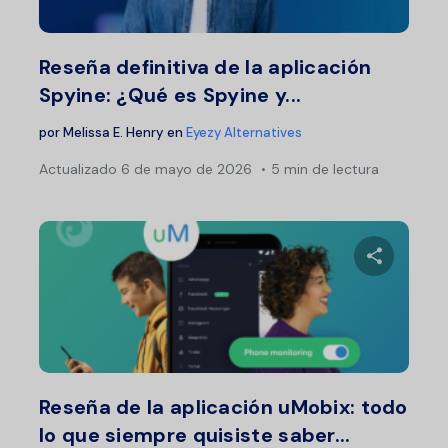
Twitter
F
Reseña definitiva de la aplicación
Spyine: ¿Qué es Spyine y...
por
Melissa E. Henry
en
Eyezy Alternatives
Actualizado
6 de mayo de 2026
5 min de lectura
Comparte 
Twitter
F
Reseña de la aplicación uMobix: todo
lo que siempre quisiste saber...