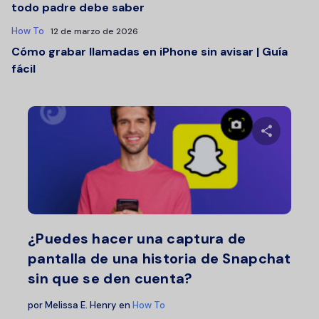
todo padre debe saber
How To
12 de marzo de 2026
Cómo grabar llamadas en iPhone sin avisar | Guía
fácil
Comparte 
Twitter
F
¿Puedes hacer una captura de
pantalla de una historia de Snapchat
sin que se den cuenta?
por
Melissa E. Henry
en
How To