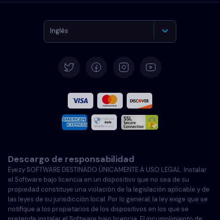
Inglés
Alemán
Español
Francés
Italiano
Descargo de responsabilidad
Portugués
Eyezy SOFTWARE DESTINADO ÚNICAMENTE A USO LEGAL. Instalar
el Software bajo licencia en un dispositivo que no sea de su
Türkçe
propiedad constituye una violación de la legislación aplicable y de
las leyes de su jurisdicción local. Por lo general, la ley exige que se
notifique a los propietarios de los dispositivos en los que se
Polski
pretende instalar el Software bajo licencia. El incumplimiento de