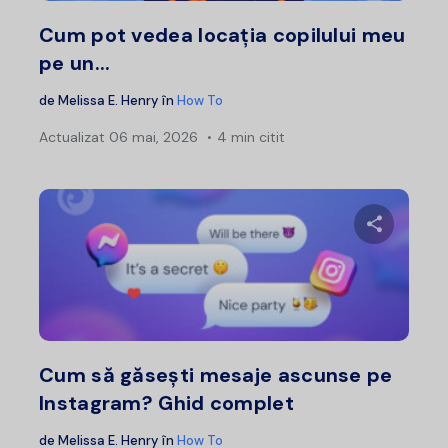
Twitter
F
Cum pot vedea locația copilului meu
pe un...
de
Melissa E. Henry
în
How To
Actualizat
06 mai, 2026
4 min citit
Distribui
Twitter
F
Cum să găsești mesaje ascunse pe
Instagram? Ghid complet
de
Melissa E. Henry
în
How To