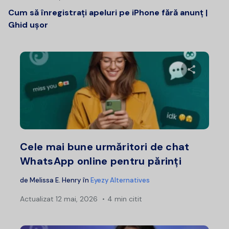
Cum să înregistrați apeluri pe iPhone fără anunț |
Ghid ușor
Distribui
Twitter
F
Cele mai bune urmăritori de chat
WhatsApp online pentru părinți
de
Melissa E. Henry
în
Eyezy Alternatives
Actualizat
12 mai, 2026
4 min citit