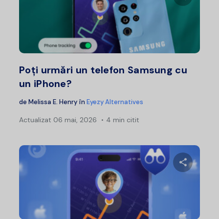
Distribui
Twitter
F
Poți urmări un telefon Samsung cu
un iPhone?
de
Melissa E. Henry
în
Eyezy Alternatives
Actualizat
06 mai, 2026
4 min citit
Distribui