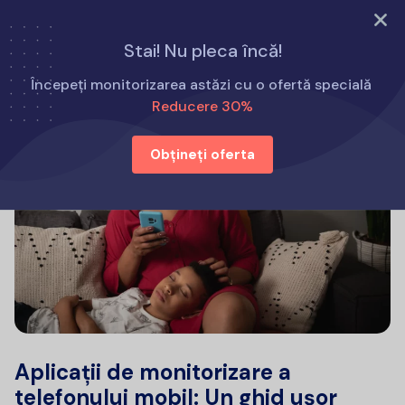
Încearcă acum
Stai! Nu pleca încă!
Începeți monitorizarea astăzi cu o ofertă specială
Reducere 30%
Obțineți oferta
Aplicații de monitorizare a
telefonului mobil: Un ghid ușor