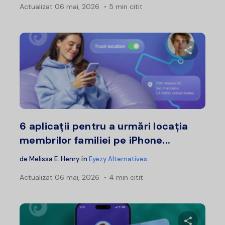
Actualizat
06 mai, 2026
5 min citit
Distribui
Twitter
F
6 aplicații pentru a urmări locația
membrilor familiei pe iPhone...
de
Melissa E. Henry
în
Eyezy Alternatives
Actualizat
06 mai, 2026
4 min citit