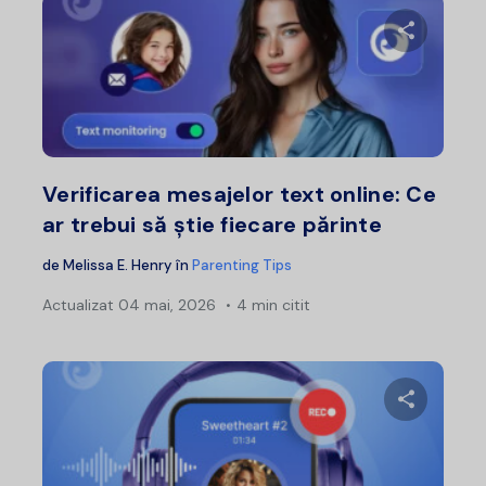
Distribui
Twitter
F
Verificarea mesajelor text online: Ce
ar trebui să știe fiecare părinte
de
Melissa E. Henry
în
Parenting Tips
Actualizat
04 mai, 2026
4 min citit
Distribui