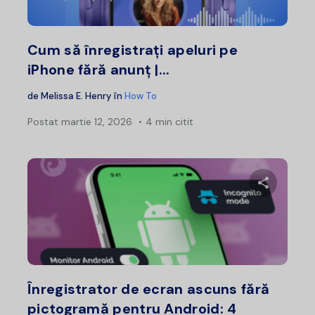
Twitter
F
Cum să înregistrați apeluri pe
iPhone fără anunț |...
de
Melissa E. Henry
în
How To
Postat
martie 12, 2026
4 min citit
Distribui
Twitter
F
Înregistrator de ecran ascuns fără
pictogramă pentru Android: 4