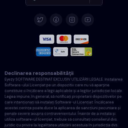
Germană
Español
Français
Italiană
Declinarea responsabilității
Portugheză
Eyezy SOFTWARE DESTINAT EXCLUSIV UTILIZĂRII LEGALE. Instalarea
Software-ului Licențiat pe un dispozitiv care nu vă aparține
Türkçe
constituie o încălcare a legii aplicabile și a legilor jurisdicției locale.
Legea impune, în general, să notificați proprietarii dispozitivelor pe
care intenționați să instalați Software-ul Licențiat. Încălcarea
Poloneză
acestei cerințe poate duce la aplicarea de sancțiuni pecuniare și
penale severe asupra contravenientului. Înainte de a instala și
utiliza software-ul licențiat, trebuie să consultați consilierul dvs.
juridic cu privire la legalitatea utilizării acestuia în jurisdicția dvs.