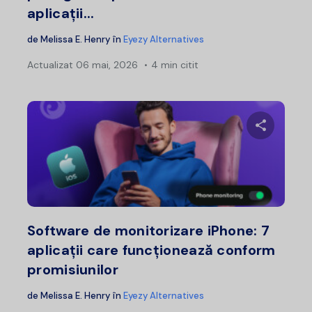
aplicații...
de
Melissa E. Henry
în
Eyezy Alternatives
Actualizat
06 mai, 2026
4 min citit
Distribui
Twitter
F
Software de monitorizare iPhone: 7
aplicații care funcționează conform
promisiunilor
de
Melissa E. Henry
în
Eyezy Alternatives