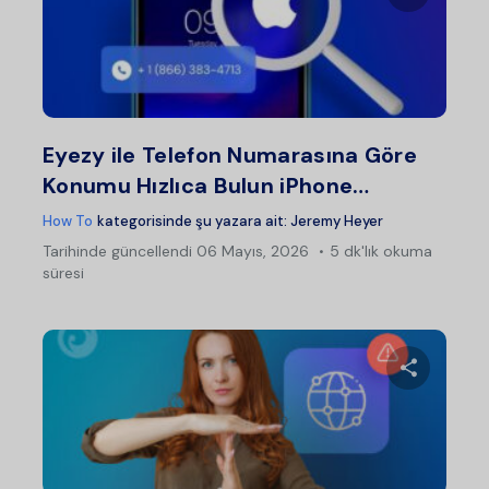
Bu maka
Twitter
Fac
Eyezy ile Telefon Numarasına Göre
Konumu Hızlıca Bulun iPhone…
How To
kategorisinde şu yazara ait:
Jeremy Heyer
Tarihinde güncellendi
06 Mayıs, 2026
5 dk'lık okuma
süresi
Bu maka