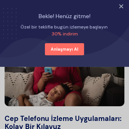
ŞİMDİ DENE
Bekle! Henüz gitme!
Özel bir teklifle bugün izlemeye başlayın
30% indirim
Anlaşmayı Al
Cep Telefonu İzleme Uygulamaları:
Kolay Bir Kılavuz