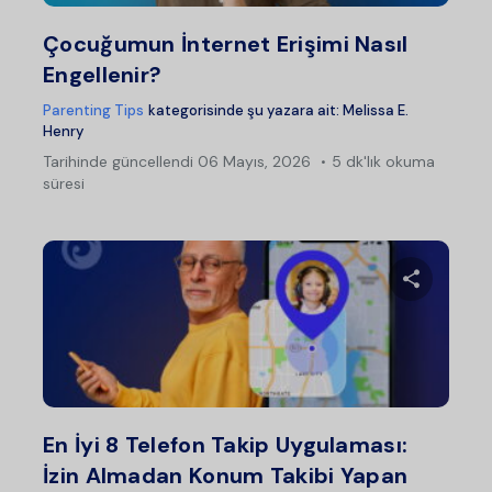
Twitter
Fac
Çocuğumun İnternet Erişimi Nasıl
Engellenir?
Parenting Tips
kategorisinde şu yazara ait:
Melissa E.
Henry
Tarihinde güncellendi
06 Mayıs, 2026
5 dk'lık okuma
süresi
Bu maka
Twitter
Fac
En İyi 8 Telefon Takip Uygulaması:
İzin Almadan Konum Takibi Yapan