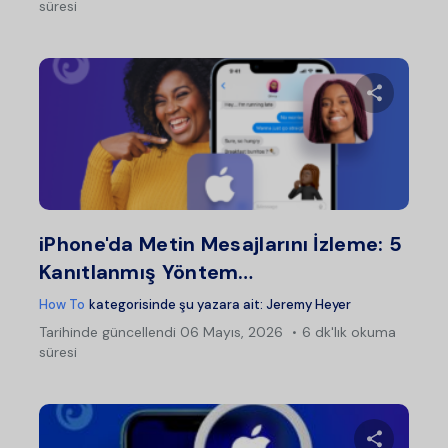
süresi
Bu maka
Twitter
Fac
iPhone'da Metin Mesajlarını İzleme: 5
Kanıtlanmış Yöntem…
How To
kategorisinde şu yazara ait:
Jeremy Heyer
Tarihinde güncellendi
06 Mayıs, 2026
6 dk'lık okuma
süresi