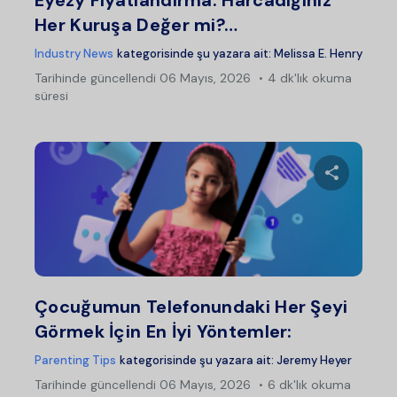
Eyezy Fiyatlandırma: Harcadığınız
Her Kuruşa Değer mi?…
Industry News
kategorisinde şu yazara ait:
Melissa E. Henry
Tarihinde güncellendi
06 Mayıs, 2026
4 dk'lık okuma
süresi
Bu maka
Twitter
Fac
Çocuğumun Telefonundaki Her Şeyi
Görmek İçin En İyi Yöntemler:
Parenting Tips
kategorisinde şu yazara ait:
Jeremy Heyer
Tarihinde güncellendi
06 Mayıs, 2026
6 dk'lık okuma