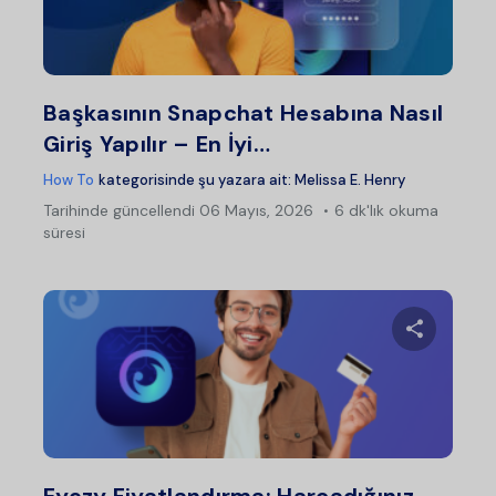
Twitter
Fac
Başkasının Snapchat Hesabına Nasıl
Giriş Yapılır – En İyi…
How To
kategorisinde şu yazara ait:
Melissa E. Henry
Tarihinde güncellendi
06 Mayıs, 2026
6 dk'lık okuma
süresi
Bu maka
Twitter
Fac