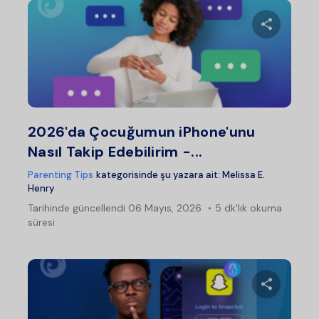
Bu maka
Twitter
Fac
2026'da Çocuğumun iPhone'unu
Nasıl Takip Edebilirim -...
Parenting Tips
kategorisinde şu yazara ait:
Melissa E.
Henry
Tarihinde güncellendi
06 Mayıs, 2026
5 dk'lık okuma
süresi
Bu maka