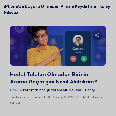
iPhone'da Duyuru Olmadan Arama Kaydetme | Kolay
Kılavuz
Bu maka
Twitter
Fac
Hedef Telefon Olmadan Birinin
Arama Geçmişini Nasıl Alabilirim?
How To
kategorisinde şu yazara ait:
Melissa E. Henry
Tarihinde güncellendi
06 Mayıs, 2026
5 dk'lık okuma
süresi