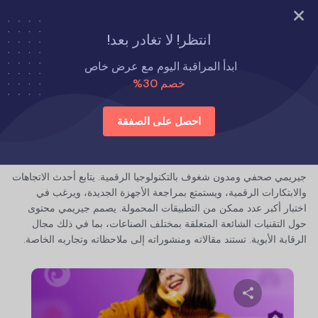
جرب الآن
انتظر! لا تغادر بعد!
الصفحة الرئيسية
ابدأ المراقبة اليوم مع عرض خاص
خصم 30%
احصل على الصفقة
جيريمي هاير
جيريمي صحفي ومدون شغوف بالتكنولوجيا الرقمية. يتابع أحدث الاتجاهات
والابتكارات الرقمية، ويستمتع بمراجعة الأجهزة الجديدة، ويرغب في
اختبار أكبر عدد ممكن من التطبيقات المحمولة. يصمم جيريمي محتوى
حول التقنيات الشائعة المتعلقة بمختلف الصناعات، بما في ذلك مجال
الرقابة الأبوية. تستند مقالاته ومنشوراته إلى ملاحظاته وتجاربه الخاصة.