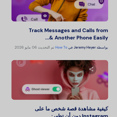
شارك هذا المقال
تويتر
فيسبوك
نسخ الرابط
Track Messages and Calls from
Another Phone Easily &...
تم التحديث
06 مايو 2026
بواسطة
Jeremy Heyer
في
How To
شارك هذا المقال
تويتر
فيسبوك
نسخ الرابط
كيفية مشاهدة قصة شخص ما على
Instagram دون أن تظهر:...