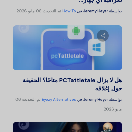
لمراقبة أي جهاز...
تم التحديث
06 مايو 2026
بواسطة
Jeremy Heyer
في
How To
شارك هذا المقال
تويتر
فيسبوك
نسخ الرابط
هل لا يزال PCTattletale متاحًا؟ الحقيقة
حول إغلاقه
تم التحديث
06
بواسطة
Jeremy Heyer
في
Eyezy Alternatives
مايو 2026