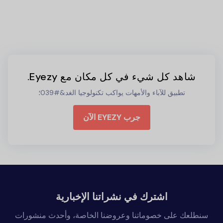
شاهد كل شيء في كل مكان مع Eyezy.
تطبيق للآباء والأمهات يواكب تكنولوجيا الغد&#039؛
جرب EYEZY الآن
اشترك في نشراتنا الإخبارية
سنطلعك على خصوماتنا وعروضنا الخاصة، وأحدث منشورات