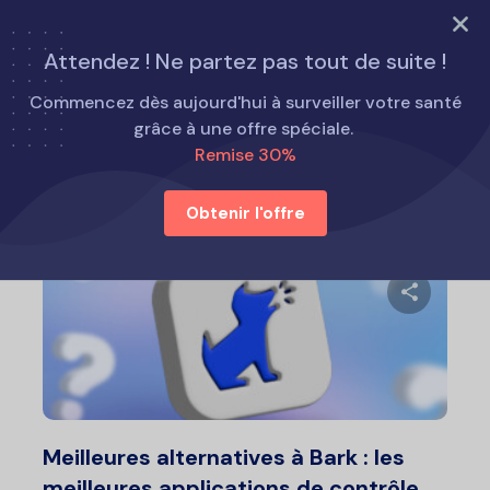
ESSAYEZ MAINTENANT
Attendez ! Ne partez pas tout de suite !
Accueil
Alternatives au Eyezy
Commencez dès aujourd'hui à surveiller votre santé
grâce à une offre spéciale.
Remise 30%
Alternatives au Eyezy
Obtenir l'offre
Partage
Twitter
F
Meilleures alternatives à Bark : les
meilleures applications de contrôle