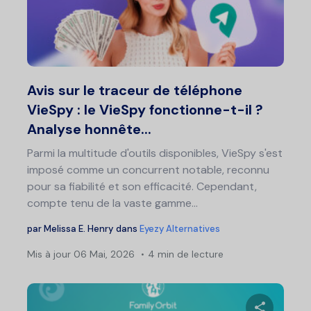
Partage
Twitter
F
Avis sur le traceur de téléphone
VieSpy : le VieSpy fonctionne-t-il ?
Analyse honnête...
Parmi la multitude d'outils disponibles, VieSpy s'est
imposé comme un concurrent notable, reconnu
pour sa fiabilité et son efficacité. Cependant,
compte tenu de la vaste gamme...
par
Melissa E. Henry
dans
Eyezy Alternatives
Mis à jour
06 Mai, 2026
4 min de lecture