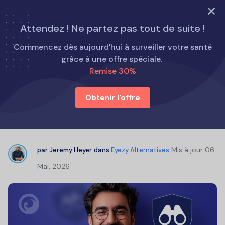
ESSAYEZ MAINTENANT
Attendez ! Ne partez pas tout de suite !
Accueil
Alternatives au Eyezy
Commencez dès aujourd'hui à surveiller votre santé
Avis sur SpyX : comment fonctionne SpyX et est-il
grâce à une offre spéciale.
efficace ?
Remise 30%
Obtenir l'offre
Avis sur SpyX : comment
fonctionne SpyX et est-il efficace ?
Mis à jour
06
par
Jeremy Heyer
dans
Eyezy Alternatives
Mai, 2026