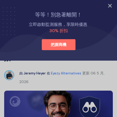
立即試用
等等！別急著離開！
首頁
Eyezy 替代方案
立即啟動監測服務，享限時優惠
SpyX 評論：SpyX 如何運作？是否有效？
30% 折扣
把握商機
SpyX 評論：SpyX 如何運作？是否有
效？
更新
06 5 月,
由
Jeremy Heyer
在
Eyezy Alternatives
2026