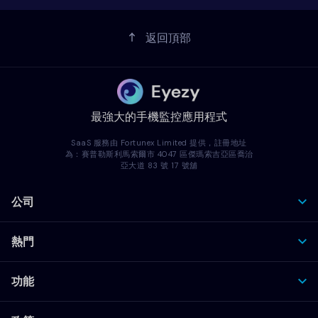
返回頂部
最強大的手機監控應用程式
SaaS 服務由 Fortunex Limited 提供，註冊地址
為：賽普勒斯利馬索爾市 4047 區傑瑪索吉亞區喬治
亞大道 83 號 17 號舖
公司
熱門
功能