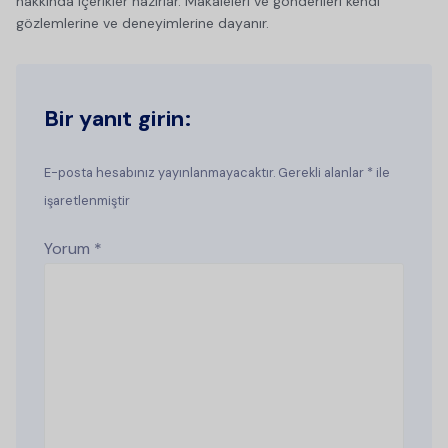
hakkında içerikler hazırlar. Makaleleri ve gönderileri kendi
gözlemlerine ve deneyimlerine dayanır.
Bir yanıt girin:
E-posta hesabınız yayınlanmayacaktır. Gerekli alanlar * ile
işaretlenmiştir
Yorum
*