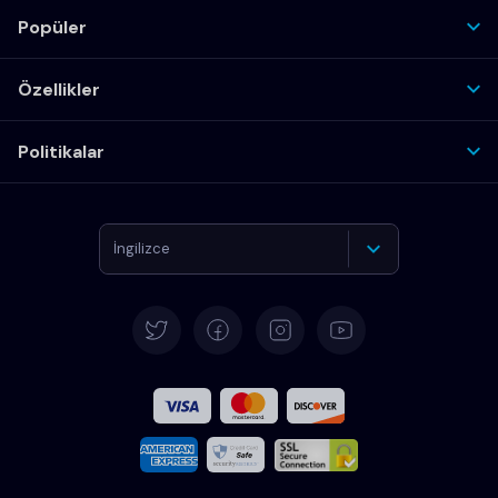
Popüler
Özellikler
Politikalar
İngilizce
Almanca
İspanyolca
Fransızca
İtalyanca