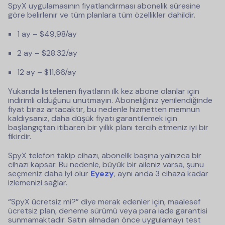
SpyX uygulamasının fiyatlandırması abonelik süresine
göre belirlenir ve tüm planlara tüm özellikler dahildir.
1 ay – $49,98/ay
2 ay – $28.32/ay
12 ay – $11,66/ay
Yukarıda listelenen fiyatların ilk kez abone olanlar için
indirimli olduğunu unutmayın. Aboneliğiniz yenilendiğinde
fiyat biraz artacaktır, bu nedenle hizmetten memnun
kaldıysanız, daha düşük fiyatı garantilemek için
başlangıçtan itibaren bir yıllık planı tercih etmeniz iyi bir
fikirdir.
SpyX telefon takip cihazı, abonelik başına yalnızca bir
cihazı kapsar. Bu nedenle, büyük bir aileniz varsa, şunu
seçmeniz daha iyi olur
Eyezy
, aynı anda 3 cihaza kadar
izlemenizi sağlar.
“SpyX ücretsiz mi?” diye merak edenler için, maalesef
ücretsiz plan, deneme sürümü veya para iade garantisi
sunmamaktadır. Satın almadan önce uygulamayı test