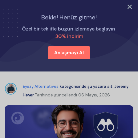
ŞİMDİ DENE
Bekle! Henüz gitme!
Ana Sayfa
Eyezy Alternatifleri
Özel bir teklifle bugün izlemeye başlayın
SpyX İncelemesi: SpyX Nasıl Çalışır ve Etkili midir?
30% indirim
Anlaşmayı Al
SpyX İncelemesi: SpyX Nasıl Çalışır
ve Etkili midir?
Eyezy Alternatives
kategorisinde şu yazara ait:
Jeremy
Tarihinde güncellendi
06 Mayıs, 2026
Heyer