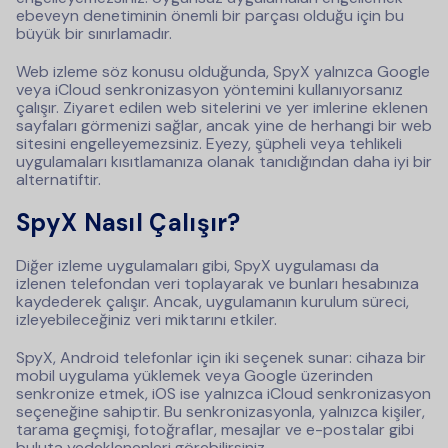
ebeveyn denetiminin önemli bir parçası olduğu için bu
büyük bir sınırlamadır.
Web izleme söz konusu olduğunda, SpyX yalnızca Google
veya iCloud senkronizasyon yöntemini kullanıyorsanız
çalışır. Ziyaret edilen web sitelerini ve yer imlerine eklenen
sayfaları görmenizi sağlar, ancak yine de herhangi bir web
sitesini engelleyemezsiniz. Eyezy, şüpheli veya tehlikeli
uygulamaları kısıtlamanıza olanak tanıdığından daha iyi bir
alternatiftir.
SpyX Nasıl Çalışır?
Diğer izleme uygulamaları gibi, SpyX uygulaması da
izlenen telefondan veri toplayarak ve bunları hesabınıza
kaydederek çalışır. Ancak, uygulamanın kurulum süreci,
izleyebileceğiniz veri miktarını etkiler.
SpyX, Android telefonlar için iki seçenek sunar: cihaza bir
mobil uygulama yüklemek veya Google üzerinden
senkronize etmek, iOS ise yalnızca iCloud senkronizasyon
seçeneğine sahiptir. Bu senkronizasyonla, yalnızca kişiler,
tarama geçmişi, fotoğraflar, mesajlar ve e-postalar gibi
buluta yedeklenenleri görebilirsiniz.