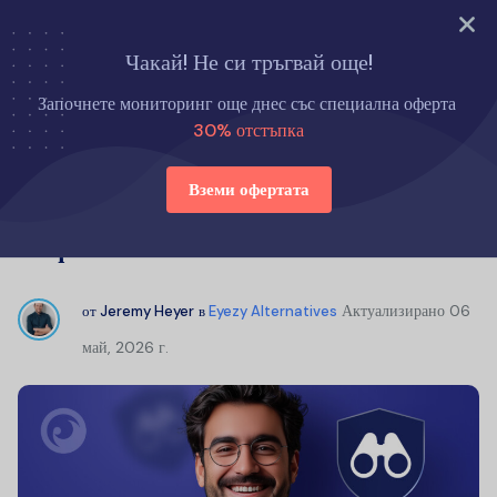
Опитайте сега
Чакай! Не си тръгвай още!
Начало
Eyezy Алтернативи
Започнете мониторинг още днес със специална оферта
Преглед на SpyX: Как действа SpyX и ефективен ли е?
30% отстъпка
Вземи офертата
Преглед на SpyX: Как действа SpyX
и ефективен ли е?
Актуализирано
06
от
Jeremy Heyer
в
Eyezy Alternatives
май, 2026 г.