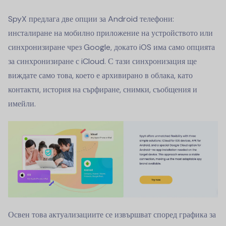
SpyX предлага две опции за Android телефони:
инсталиране на мобилно приложение на устройството или
синхронизиране чрез Google, докато iOS има само опцията
за синхронизиране с iCloud. С тази синхронизация ще
виждате само това, което е архивирано в облака, като
контакти, история на сърфиране, снимки, съобщения и
имейли.
Освен това актуализациите се извършват според графика за