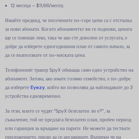
12 месеца – $11,66/месец
Имайте предвид, че посочените по-горе цени са с отстъпка
за нови абонати. Когато абонаментът ви се поднови, цената
ще се повиши леко, така че ако сте доволни от услугата, е
добре да изберете едногодишния план от самото начало, за
да се възползвате от по-ниската цена.
Телефонният тракер SpyX обхваща само едно устройство на
абонамент. Затова, ако имате голямо семейство, е по-добре
да изберете
Eyezy
, който ви позволява да наблюдавате до 3
устройства едновременно.
За тези, които се чудят “SpyX безплатен ли е?”, за
съжаление, той не предлага безплатен план, пробен период
или гаранция за връщане на парите. Не можете да тествате
приложението, преди да се ангажирате. Въпреки че на