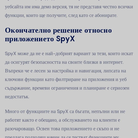
уебсайта им има демо версия, тя не представя честно всички
функции, които ще получите, след като се абонирате.
Окончателно решение относно
приложението SpyX
SpyX може да не е най-добрият вариант за тези, които искат
да осигурят безопасността на своите близки в интернет.
Въпреки че е лесен за настройка и навигация, липсата на
ключови функции като филтриране на приложения и уеб
съдържание, времеви ограничения и планиране е сериозен
недостатък.
Много от функциите на SpyX са бъгати, непълни или не
работят както е обещано, а обслужването на клиенти е
разочароващо. Освен това приложението е скъпо и не
предлага подходящ начин да се тестват функциите му,