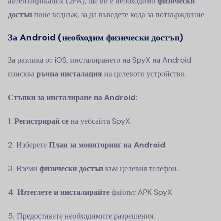
автентификация (2FA), ще ви е необходимо
физически
достъп
поне веднъж, за да въведете кода за потвърждение.
За Android (необходим физически достъп)
За разлика от iOS, инсталирането на SpyX на Android
изисква
ръчна инсталация
на целевото устройство.
Стъпки за инсталиране на Android:
Регистрирай се
на уебсайта SpyX.
Изберете
План за мониторинг на Android
.
Вземи
физически достъп
към целевия телефон.
Изтеглете и инсталирайте
файлът APK SpyX.
Предоставете необходимите разрешения.