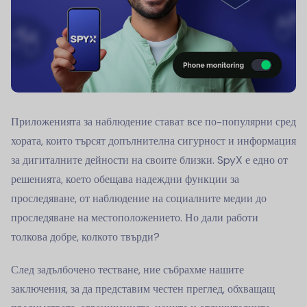
Приложенията за наблюдение стават все по-популярни сред
хората, които търсят допълнителна сигурност и информация
за дигиталните дейности на своите близки. SpyX е едно от
решенията, което обещава надеждни функции за
проследяване, от наблюдение на социалните медии до
проследяване на местоположението. Но дали работи
толкова добре, колкото твърди?
След задълбочено тестване, ние събрахме нашите
заключения, за да представим честен преглед, обхващащ