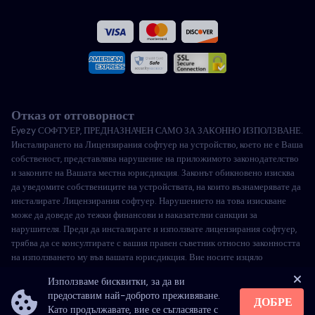
Испански
Француски
Италиански
Отказ от отговорност
Португалски
Eyezy СОФТУЕР, ПРЕДНАЗНАЧЕН САМО ЗА ЗАКОННО ИЗПОЛЗВАНЕ.
Инсталирането на Лицензирания софтуер на устройство, което не е Ваша
Турски
собственост, представлява нарушение на приложимото законодателство
и законите на Вашата местна юрисдикция. Законът обикновено изисква
да уведомите собствениците на устройствата, на които възнамерявате да
Полски
инсталирате Лицензирания софтуер. Нарушението на това изискване
може да доведе до тежки финансови и наказателни санкции за
нарушителя. Преди да инсталирате и използвате лицензирания софтуер,
трябва да се консултирате с вашия правен съветник относно законността
на използването му във вашата юрисдикция. Вие носите изцяло
отговорността за инсталирането на лицензирания софтуер на такова
Използваме бисквитки, за да ви
устройство и сте наясно, че Eyezy не може да бъде държано отговорно.
предоставим най-доброто преживяване.
ДОБРЕ
Като продължавате, вие се съгласявате с