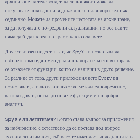
архивиране на телефона, така че понякога може да
получавате нови данни веднъж дневно или дори веднъж
седмично. Можете да промените честотата на архивиране,
за да получавате по-редовни актуализации, но все пак те
няма да бъдат в реално време, както очаквате.
Друг сериозен недостатък е, че SpyX ви позволява да
изберете само един метод на инсталиране, което ви кара да
се откажете от функции, които са налични в друго решение.
За разлика от това, други приложения като Eyezy ви
позволяват да използвате няколко метода едновременно,
като ви дават достъп до повече функции и по-добри
анализи.
SpyX е ли легитимен?
Когато става въпрос за приложения
за наблюдение, е естествено да се поставя под въпрос
тяхната легитимност, тъй като те имат достъп до данните на