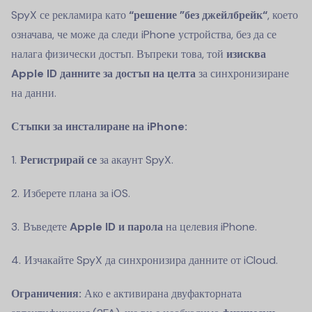
SpyX се рекламира като
“решение ”без джейлбрейк“
, което
означава, че може да следи iPhone устройства, без да се
налага физически достъп. Въпреки това, той
изисква
Apple ID данните за достъп на целта
за синхронизиране
на данни.
Стъпки за инсталиране на iPhone:
Регистрирай се
за акаунт SpyX.
Изберете плана за iOS.
Въведете
Apple ID и парола
на целевия iPhone.
Изчакайте SpyX да синхронизира данните от iCloud.
Ограничения:
Ако е активирана двуфакторната