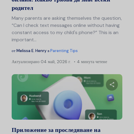
родител
Many parents are asking themselves the question,
“Can I check text messages online without having
constant access to my child's phone?” This is an
important…
от
Melissa E. Henry
в
Parenting Tips
Актуализирано
04 май, 2026 г.
4 минута четене
Сподели
Туитър
Ф
Приложение за проследяване на