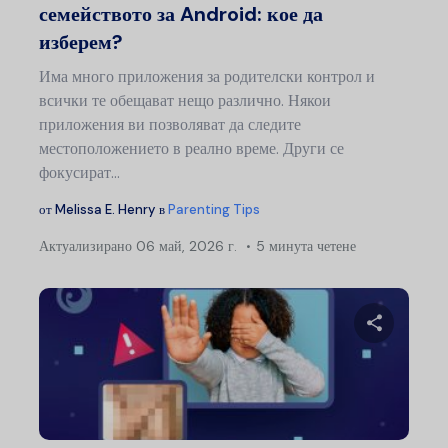
семейството за Android: кое да
изберем?
Има много приложения за родителски контрол и
всички те обещават нещо различно. Някои
приложения ви позволяват да следите
местоположението в реално време. Други се
фокусират...
от
Melissa E. Henry
в
Parenting Tips
Актуализирано
06 май, 2026 г.
5 минута четене
Сподели