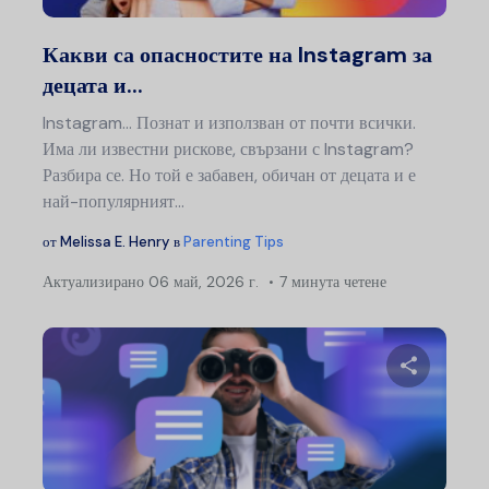
Туитър
Ф
Какви са опасностите на Instagram за
децата и...
Instagram... Познат и използван от почти всички.
Има ли известни рискове, свързани с Instagram?
Разбира се. Но той е забавен, обичан от децата и е
най-популярният...
от
Melissa E. Henry
в
Parenting Tips
Актуализирано
06 май, 2026 г.
7 минута четене
Сподели