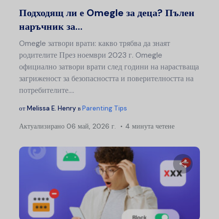
Туитър
Ф
Подходящ ли е Omegle за деца? Пълен
наръчник за...
Omegle затвори врати: какво трябва да знаят
родителите През ноември 2023 г. Omegle
официално затвори врати след години на нарастваща
загриженост за безопасността и поверителността на
потребителите.…
от
Melissa E. Henry
в
Parenting Tips
Актуализирано
06 май, 2026 г.
4 минута четене
Сподели