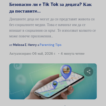
Безопасно ли е Tik Tok за децата? Как
да поставите...
Днешните деца не могат да си представят живота си
без социалните медии. Това е начинът им да се
впишат в социалния си кръг. Те използват колкото се
може повече приложения...
от
Melissa E. Henry
в
Parenting Tips
Актуализирано
06 май, 2026 г.
4 минута четене
На
Сподели
Туитър
Ф