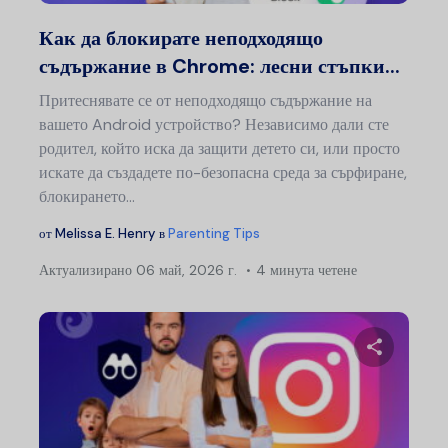
Туитър
Ф
Как да блокирате неподходящо
съдържание в Chrome: лесни стъпки...
Притеснявате се от неподходящо съдържание на
вашето Android устройство? Независимо дали сте
родител, който иска да защити детето си, или просто
искате да създадете по-безопасна среда за сърфиране,
блокирането...
от
Melissa E. Henry
в
Parenting Tips
Актуализирано
06 май, 2026 г.
4 минута четене
Сподели