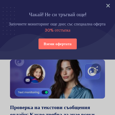
Опитайте сега
Чакай! Не си тръгвай още!
Начало
Съвети за отглеждането на деца
Започнете мониторинг още днес със специална оферта
30% отстъпка
Съвети за отглеждането на деца
Вземи офертата
Сподели
Туитър
Ф
Проверка на текстови съобщения
онлайн: Какво трябва да знае всеки