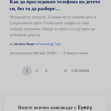
Как да проследявам телефона на детето
си, без то да разбере:…
Четиридесет секунди. Толкова често изчезва дете в
Съединените щати. Глобалните цифри са също
толкова тревожни. Макар че много от случаите на
изчезнали деца са...
от
Jeremy Heyer
в
Parenting Tips
Актуализирано
06 май, 2026 г.
5 минута четене
1
2
3
…
6
СЛЕДВАЩ
Вижте всичко навсякъде с Eyezy.