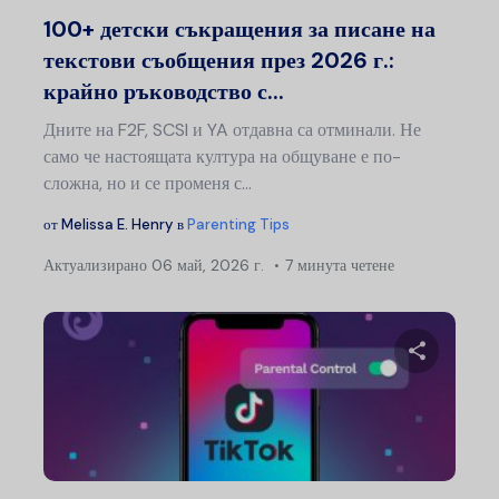
Туитър
Ф
100+ детски съкращения за писане на
текстови съобщения през 2026 г.:
крайно ръководство с...
Дните на F2F, SCSI и YA отдавна са отминали. Не
само че настоящата култура на общуване е по-
сложна, но и се променя с...
от
Melissa E. Henry
в
Parenting Tips
Актуализирано
06 май, 2026 г.
7 минута четене
Сподели
Туитър
Ф