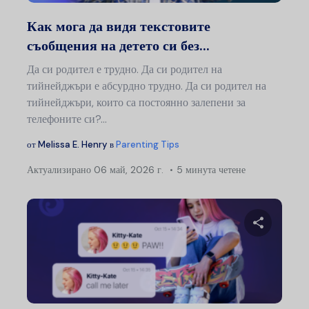
Туитър
Ф
Как мога да видя текстовите
съобщения на детето си без...
Да си родител е трудно. Да си родител на
тийнейджъри е абсурдно трудно. Да си родител на
тийнейджъри, които са постоянно залепени за
телефоните си?…
от
Melissa E. Henry
в
Parenting Tips
Актуализирано
06 май, 2026 г.
5 минута четене
Сподели