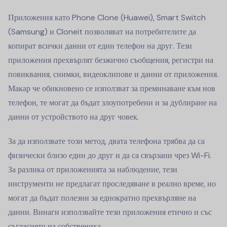
Приложения като Phone Clone (Huawei), Smart Switch
(Samsung) и Cloneit позволяват на потребителите да
копират всички данни от един телефон на друг. Тези
приложения прехвърлят безжично съобщения, регистри на
повиквания, снимки, видеоклипове и данни от приложения.
Макар че обикновено се използват за преминаване към нов
телефон, те могат да бъдат злоупотребени и за дублиране на
данни от устройството на друг човек.
За да използвате този метод, двата телефона трябва да са
физически близо един до друг и да са свързани чрез Wi-Fi.
За разлика от приложенията за наблюдение, тези
инструменти не предлагат проследяване в реално време, но
могат да бъдат полезни за еднократно прехвърляне на
данни. Винаги използвайте тези приложения етично и със
съгласието на собственика.