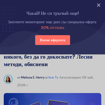
Опитайте сега
Чакай! Не си тръгвай още!
Начало
Как да
Започнете мониторинг още днес със специална оферта
Как да клонирате телефона на някого, без да го докосвате? Лесни
30% отстъпка
методи, обяснени
Вземи офертата
Как да клонирате телефона на
някого, без да го докосвате? Лесни
методи, обяснени
Актуализирано
06 май,
от
Melissa E. Henry
в
How To
2026 г.