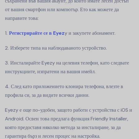
съхранени във вашия акаунт, до който имате лесен достъп
от вашия смартфон или компютър. Ето как можете да
направите това:
Регистрирайте се в Eyez
y и закупете абонамент.
Изберете типа на наблюдаваното устройство.
Инсталирайте Eyezy на целевия телефон, като следвате
инструкциите, изпратени на вашия имейл.
След като приложението клонира телефона, влезте в
профила си, за да видите всички данни.
Eyezy е още по-удобен, защото работи с устройства с iOS и
Android. Освен това предлага функция Friendly Installer,
която предоставя няколко метода за инсталиране, за да
гарантира бърз и лесен процес на настройка.