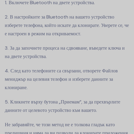
Включете Bluetooth на двете устройства.
В настройките за Bluetooth на вашето устройство
изберете телефона, който искате да клонирате. Уверете се, че
е настроен в режим на откриваемост.
За да започнете процеса на сдвояване, въведете ключа и
на двете устройства.
След като телефоните са свързани, отворете Файлов
мениджър на целевия телефон и изберете данните за
клониране.
Кликнете върху бутона „Приемам“, за да прехвърлите
данните от целевото устройство към вашето.
Не забравяйте, че този метод не е толкова гладък като
предишния и няма да ви позволи да клонирате приложения