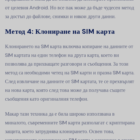
от целевия Android. Но все пак може да бъде чудесен метод
за достъп до файлове, снимки и някои други данни.
Метод 4:
Клониране на SIM карта
Клонирането на SIM карта включва копиране на данните от
SIM картата на един телефон на друга карта, което ви
позволява да прихващате разговори и съобщения. За този
метод са необходими четец на SIM карти и празна SIM карта.
След извличане на данните от SIM картата, те се прехвърлят
на нова карта, която след това може да получава същите
съобщения като оригиналния телефон.
Макар тази техника да е била широко използвана в
миналото, съвременните SIM карти разполагат с криптирана
защита, което затруднява клонирането. Освен това,