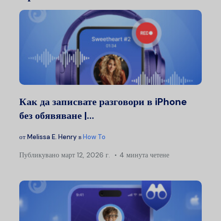
Как да записвате разговори в iPhone
без обявяване |...
от
Melissa E. Henry
в
How To
Публикувано
март 12, 2026 г.
4 минута четене