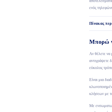
αποτελεσματικ
ενός τηλεφών
Πίνακας περ
Μπορώ ν
Αν θέλετε να 
αντιγράψετε δ
εύκολος τρόπο
Είναι μια δια
κλωνοποιημένο
κλήσεων με τ
Με ενσωματωμ