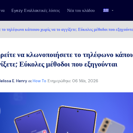
 να
Eyezy Εναλλακτικές λύσεις
Νέα του κλάδου
το τηλέφωνο κάποιου χωρίς να το αγγίξετε; Εύκολες μέθοδοι που εξηγούντ
είτε να κλωνοποιήσετε το τηλέφωνο κάποι
γίξετε; Εύκολες μέθοδοι που εξηγούνται
Ενημερώθηκε
06 Μάι, 2026
elissa E. Henry
σε
How To