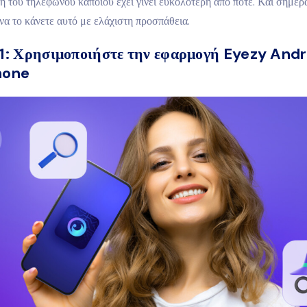
 του τηλεφώνου κάποιου έχει γίνει ευκολότερη από ποτέ. Και σήμερα
να το κάνετε αυτό με ελάχιστη προσπάθεια.
1: Χρησιμοποιήστε την εφαρμογή Eyezy And
hone