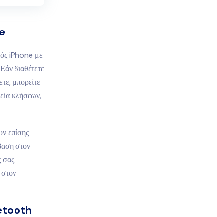
le
νός iPhone με
 Εάν διαθέτετε
τε, μπορείτε
χεία κλήσεων,
υν επίσης
βαση στον
ς σας
 στον
etooth