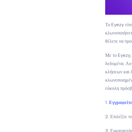
Το Eyezy είν
κλωνοποιήσετε
θέλετε να προ
Με το Eyezy,
δεδομένα. Αυ
κλήσεων και λ
κλωνοποιημέν
εύκολη πρόσβ
Εγγραφείτε
Επιλέξτε τ
Εγκαταστήσ