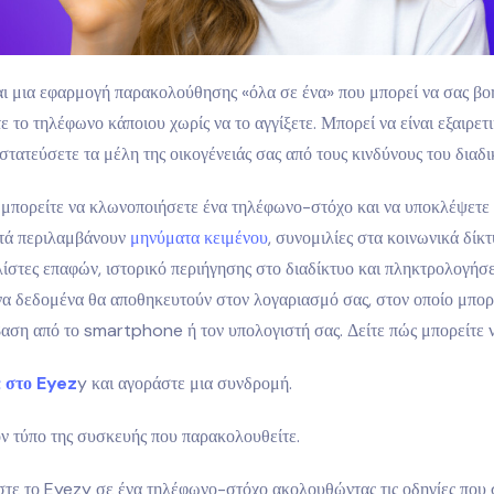
αι μια εφαρμογή παρακολούθησης «όλα σε ένα» που μπορεί να σας βο
 το τηλέφωνο κάποιου χωρίς να το αγγίξετε. Μπορεί να είναι εξαιρετ
στατεύσετε τα μέλη της οικογένειάς σας από τους κινδύνους του διαδι
 μπορείτε να κλωνοποιήσετε ένα τηλέφωνο-στόχο και να υποκλέψετε
τά περιλαμβάνουν
μηνύματα κειμένου
, συνομιλίες στα κοινωνικά δίκτ
ίστες επαφών, ιστορικό περιήγησης στο διαδίκτυο και πληκτρολογήσε
α δεδομένα θα αποθηκευτούν στον λογαριασμό σας, στον οποίο μπορε
αση από το smartphone ή τον υπολογιστή σας. Δείτε πώς μπορείτε ν
 στο Eyez
y και αγοράστε μια συνδρομή.
ον τύπο της συσκευής που παρακολουθείτε.
τε το Eyezy σε ένα τηλέφωνο-στόχο ακολουθώντας τις οδηγίες που 