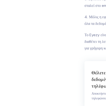
σταλεί στο em
Μόλις η εφ
όλα τα δεδομέ
Το Eyezy είνα
διαθέτει τη λ
για γρήγορη κ
Θέλετε
δεδομέ
τηλέφω
Αποκτήστε
τηλεφώνου