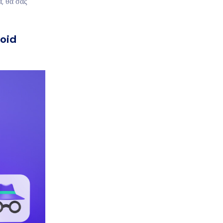
, θα σας
roid