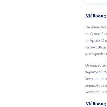
Μέθοδος
Για όσους θέ
το iCloud ή ε
το Apple ID ή
να συνδεθείτ
φωτογραφίες κ
Οι υπηρεσίες
παρακολούθησ
λογαριασμό cl
παρακολουθεί
λογαριασμό σ
Μέθοδος 