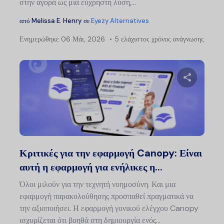
στην αγορά ως μια εύχρηστη λύση,…
από
Melissa E. Henry
σε
Eyezy Alternatives
Ενημερώθηκε
06 Μάι, 2026
5 ελάχιστος χρόνος ανάγνωσης
Πλ
άρ
Μοιραστείτ
Twitter
Faceb
Κριτικές για την εφαρμογή Canopy: Είναι
αυτή η εφαρμογή για ενήλικες η...
Όλοι μιλούν για την τεχνητή νοημοσύνη. Και μια
εφαρμογή παρακολούθησης προσπαθεί πραγματικά να
την αξιοποιήσει. Η εφαρμογή γονικού ελέγχου Canopy
ισχυρίζεται ότι βοηθά στη δημιουργία ενός...