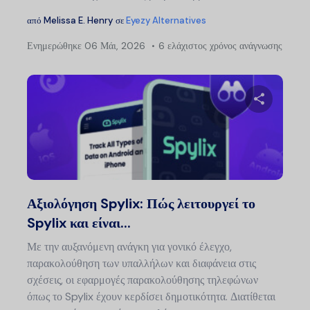
από
Melissa E. Henry
σε
Eyezy Alternatives
Ενημερώθηκε
06 Μάι, 2026
6 ελάχιστος χρόνος ανάγνωσης
Μοιραστείτ
Twitter
Faceb
Αξιολόγηση Spylix: Πώς λειτουργεί το
Spylix και είναι...
Με την αυξανόμενη ανάγκη για γονικό έλεγχο,
παρακολούθηση των υπαλλήλων και διαφάνεια στις
σχέσεις, οι εφαρμογές παρακολούθησης τηλεφώνων
όπως το Spylix έχουν κερδίσει δημοτικότητα. Διατίθεται