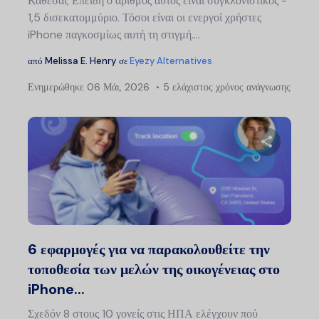
Κάθεσαι; Επειδή ο αριθμός αυτός είναι συγκλονιστικός -
1,5 δισεκατομμύριο. Τόσοι είναι οι ενεργοί χρήστες
iPhone παγκοσμίως αυτή τη στιγμή....
από
Melissa E. Henry
σε
Eyezy Alternatives
Ενημερώθηκε
06 Μάι, 2026
5 ελάχιστος χρόνος ανάγνωσης
Μοιραστείτ
Twitter
Faceb
6 εφαρμογές για να παρακολουθείτε την
τοποθεσία των μελών της οικογένειας στο
iPhone...
Σχεδόν 8 στους 10 γονείς στις ΗΠΑ ελέγχουν πού