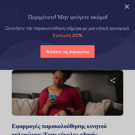
ΔΟΚΙΜΑΣΤΕ ΤΩΡΑ
Περιμένετε! Μην φεύγετε ακόμα!
Αρχική σελίδα
Eyezy Εναλλακτικές λύσεις
Ξεκινήστε την παρακολούθηση σήμερα με μια ειδική προσφορά
Έκπτωση 30%
Eyezy Εναλλακτικές λύσεις
Κλείστε τη συμφωνία
Μοιραστείτ
Twitter
Faceb
Εφαρμογές παρακολούθησης κινητού
τηλεφώνου: Ένας εύκολος οδηγός