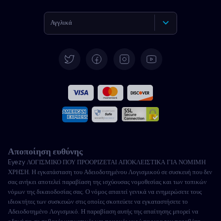
Αγγλικά
Γερμανικά
Español
Γαλλικά
Ιταλικά
Αποποίηση ευθύνης
Πορτογαλικά
Eyezy ΛΟΓΙΣΜΙΚΟ ΠΟΥ ΠΡΟΟΡΙΖΕΤΑΙ ΑΠΟΚΛΕΙΣΤΙΚΑ ΓΙΑ ΝΟΜΙΜΗ
ΧΡΗΣΗ. Η εγκατάσταση του Αδειοδοτημένου Λογισμικού σε συσκευή που δεν
Türkçe
σας ανήκει αποτελεί παραβίαση της ισχύουσας νομοθεσίας και των τοπικών
νόμων της δικαιοδοσίας σας. Ο νόμος απαιτεί γενικά να ενημερώσετε τους
ιδιοκτήτες των συσκευών στις οποίες σκοπεύετε να εγκαταστήσετε το
Πολωνικά
Αδειοδοτημένο Λογισμικό. Η παραβίαση αυτής της απαίτησης μπορεί να