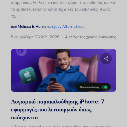
ισορροπίας. Θέλετε να δώσετε χώρο στο παιδί σας και να
το εμπιστευτείτε να κάνει τις δικές του επιλογές. Αλλά
το...
από
Melissa E. Henry
σε
Eyezy Alternatives
Ενημερώθηκε
06 Μάι, 2026
4 ελάχιστος χρόνος ανάγνωσης
Μοιραστείτ
Twitter
Faceb
Λογισμικό παρακολούθησης iPhone: 7
εφαρμογές που λειτουργούν όπως
υπόσχονται