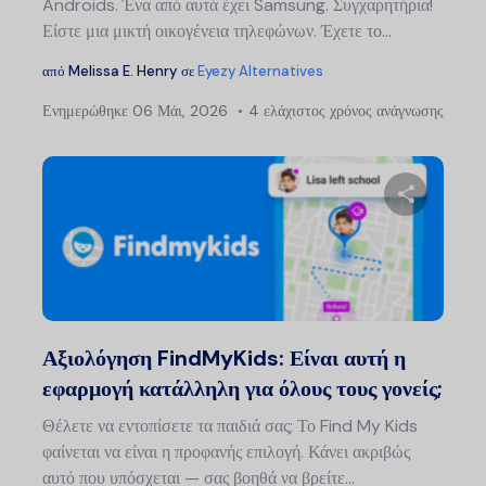
Androids. Ένα από αυτά έχει Samsung. Συγχαρητήρια!
Είστε μια μικτή οικογένεια τηλεφώνων. Έχετε το...
από
Melissa E. Henry
σε
Eyezy Alternatives
Ενημερώθηκε
06 Μάι, 2026
4 ελάχιστος χρόνος ανάγνωσης
Μοιραστείτ
Twitter
Faceb
Αξιολόγηση FindMyKids: Είναι αυτή η
εφαρμογή κατάλληλη για όλους τους γονείς;
Θέλετε να εντοπίσετε τα παιδιά σας; Το Find My Kids
φαίνεται να είναι η προφανής επιλογή. Κάνει ακριβώς
αυτό που υπόσχεται — σας βοηθά να βρείτε...