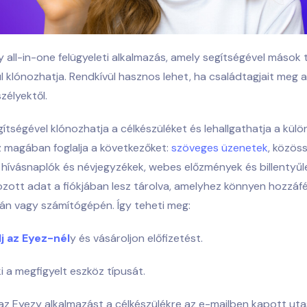
 all-in-one felügyeleti alkalmazás, amely segítségével mások 
ül klónozhatja. Rendkívül hasznos lehet, ha családtagjait meg 
zélyektől.
ítségével klónozhatja a célkészüléket és lehallgathatja a kül
 magában foglalja a következőket:
szöveges üzenetek
, közös
hívásnaplók és névjegyzékek, webes előzmények és billentyűl
zott adat a fiókjában lesz tárolva, amelyhez könnyen hozzáf
án vagy számítógépén. Így teheti meg:
lj az Eyez-nél
y és vásároljon előfizetést.
i a megfigyelt eszköz típusát.
 az Eyezy alkalmazást a célkészülékre az e-mailben kapott uta