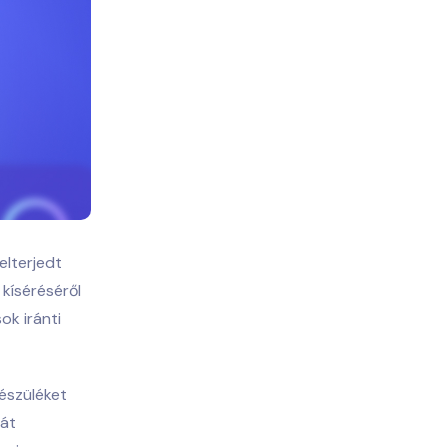
elterjedt
kíséréséről
ok iránti
észüléket
kát