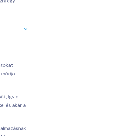
zni egy
atokat
ű módja
át, így a
el és akár a
lkalmazásnak