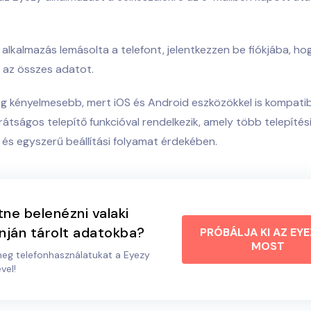
 alkalmazás lemásolta a telefont, jelentkezzen be fiókjába, ho
 az összes adatot.
 kényelmesebb, mert iOS és Android eszközökkel is kompatibi
rátságos telepítő funkcióval rendelkezik, amely több telepíté
s és egyszerű beállítási folyamat érdekében.
ne belenézni valaki
nján tárolt adatokba?
PRÓBÁLJA KI AZ EYE
MOST
meg telefonhasználatukat a Eyezy
vel!