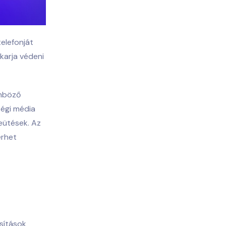
telefonját
akarja védeni
önböző
ségi média
eütések. Az
érhet
sítások