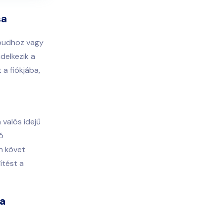
sa
loudhoz vagy
delkezik a
 a fiókjába,
valós idejű
ó
on követ
ítést a
sa