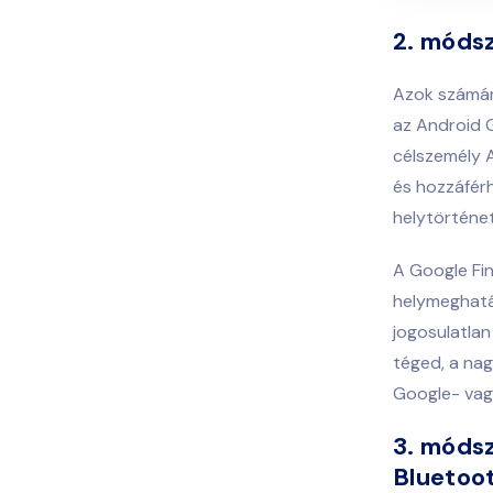
2. móds
Azok számára
az Android G
célszemély A
és hozzáfér
helytörténe
A Google Fin
helymeghatá
jogosulatlan
téged, a na
Google- vag
3. módsz
Bluetoot