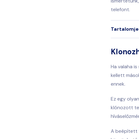
ismertetünk,
telefont.
Tartalomj
Klonozh
Ha valaha is
kellett máso
ennek.
Ez egy olyan
klónozott te
híváselőzmén
A beépített