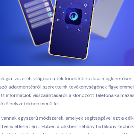
lógia-vezérelt világban a telefonok klónozása meglehetősen 
 szó adatmentésről, szeretteink tevékenységének figyelemmel 
tt információk visszaállításáról, a klónozott telefonalkalmazás
öző helyzetekben merül fel.
 vannak egyszerű módszerek, amelyek segítségével ezt a célk
tve is el lehet érni. Ebben a cikkben néhány hatékony techni