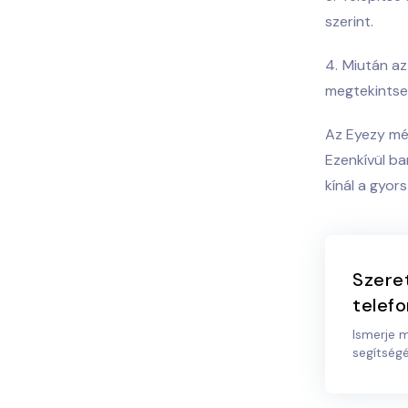
szerint.
Miután az
megtekintse
Az Eyezy még
Ezenkívül ba
kínál a gyor
Szeret
telefo
Ismerje 
segítségé