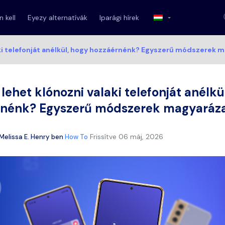
 kell
Eyezy alternatívák
Iparági hírek
ki telefonját anélkül, hogy hozzáérnénk? Egyszerű módszerek 
lehet klónozni valaki telefonját anélkü
rnénk? Egyszerű módszerek magyaráz
Frissítve
06 máj, 2026
Melissa E. Henry
ben
How To