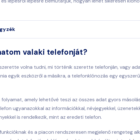
 és lépésről lépésre bemutatjuk, hogyan lehet sikeresen klóno
egyzék
atom valaki telefonját?
 szerette volna tudni, mi történik szerette telefonján, vagy ad
lnia egyik eszközről a másikra, a telefonklónozás egy egyszer
 folyamat, amely lehetővé teszi az összes adat gyors másolás
lefon ugyanazokkal az információkkal, névjegyekkel, üzenetekk
yekkel is rendelkezik, mint az eredeti telefon.
 funkcióknak és a piacon rendszeresen megjelenő rengeteg a