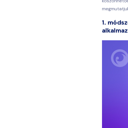
köszönhetőe
megmutatjuk,
1. módsz
alkalmaz