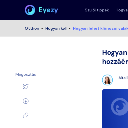
Eyezy
Szülői tippek
Hogyan
Otthon
Hogyan kell
Hogyan lehet klónozni vala
Hogyan 
hozzáé
Megosztás
által