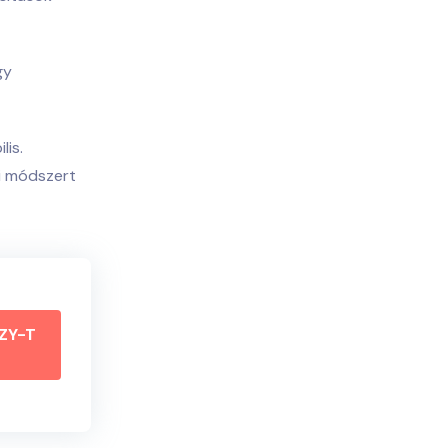
gy
lis.
si módszert
ZY-T