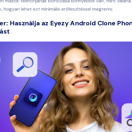
n mások telefonjának klónozása könnyebbé vált, mint valaha
 hogyan lehet ezt minimális erőfeszítéssel megtenni.
er: Használja az Eyezy Android Clone Pho
ást