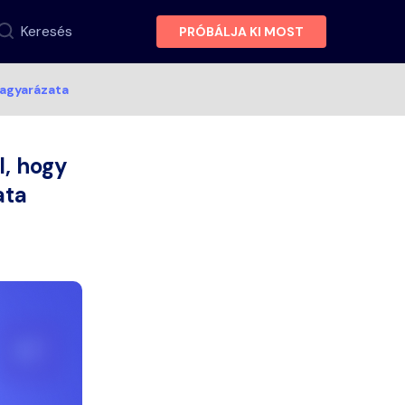
Keresés
PRÓBÁLJA KI MOST
magyarázata
l, hogy
ata