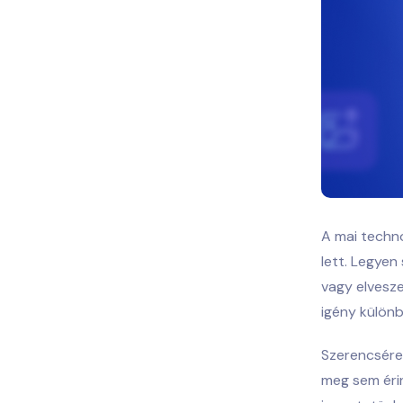
A mai techno
lett. Legyen
vagy elvesze
igény különb
Szerencsére
meg sem érin