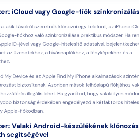
zer:
iCloud vagy Google-fiók szinkronizálá
, akik távolról szeretnék klónozni egy telefont, az iPhone iC
oogle-fiókhoz való szinkronizálása praktikus módszer. Ha ren
pple ID-jével vagy Google-hitelesítő adataival, bejelentkezhet
het az üzenetekhez, a hívásnaplókhoz, a fényképekhez és a
thez.
d My Device és az Apple Find My iPhone alkalmazások szintén 
rozást biztosítanak. Azonban mások felhőalapú fiókjához val
 hozzáférés illegális lehet. Ha gyanítod, hogy valaki ilyen mód
gyobb biztonság érdekében engedélyezd a kétfaktoros hiteles
y Apple-fiókodban.
er: Valaki Android-készülékének klónozá
h segítségével