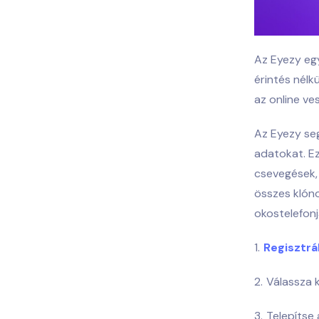
Az Eyezy egy
érintés nélk
az online ves
Az Eyezy seg
adatokat. Ez
csevegések, 
összes klóno
okostelefonj
Regisztrá
Válassza k
Telepítse