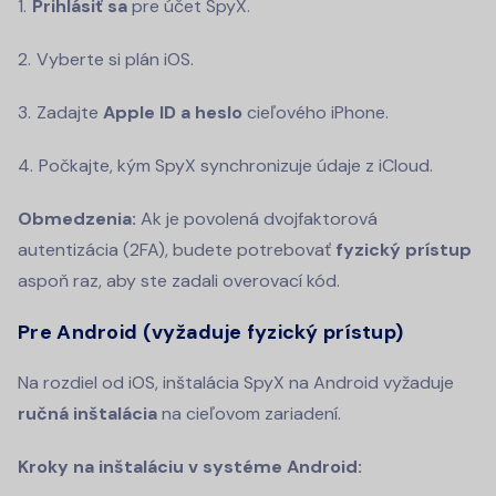
Prihlásiť sa
pre účet SpyX.
Vyberte si plán iOS.
Zadajte
Apple ID a heslo
cieľového iPhone.
Počkajte, kým SpyX synchronizuje údaje z iCloud.
Obmedzenia:
Ak je povolená dvojfaktorová
autentizácia (2FA), budete potrebovať
fyzický prístup
aspoň raz, aby ste zadali overovací kód.
Pre Android (vyžaduje fyzický prístup)
Na rozdiel od iOS, inštalácia SpyX na Android vyžaduje
ručná inštalácia
na cieľovom zariadení.
Kroky na inštaláciu v systéme Android: