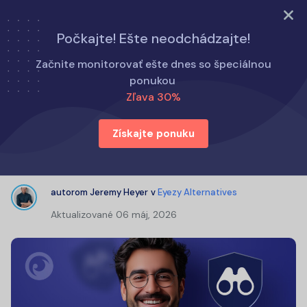
Vyskúšajte teraz
Počkajte! Ešte neodchádzajte!
Domov
Alternatívy k Eyezy
Začnite monitorovať ešte dnes so špeciálnou
Recenzia SpyX: Ako funguje SpyX a je účinný?
ponukou
Zľava 30%
Recenzia SpyX: Ako funguje SpyX a
Získajte ponuku
je účinný?
autorom
Jeremy Heyer
v
Eyezy Alternatives
Aktualizované
06 máj, 2026