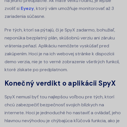
na jedno predplatné. Ak máte veľkú rodinu, je lepšie
zvoliť si
Eyezy
, ktorý vám umožňuje monitorovať až 3
zariadenia súčasne.
Pre tých, ktorí sa pýtajú, či je SpyX zadarmo, bohužiaľ,
neponúka bezplatný plán, skúšobnú verziu ani záruku
vrátenia peňazí. Aplikáciu nemôžete vyskúšať pred
zakúpením. Hoci je na ich webovej stránke k dispozícii
demo verzia, nie je to verné zobrazenie všetkých funkcií,
ktoré získate po predplatnom.
Konečný verdikt o aplikácii SpyX
SpyX nemusí byť tou najlepšou voľbou pre tých, ktorí
chcú zabezpečiť bezpečnosť svojich blízkych na
internete. Hoci je jednoduché ho nastaviť a ovládať, jeho
hlavnou nevýhodou je chýbajúca kľúčová funkcia, ako je