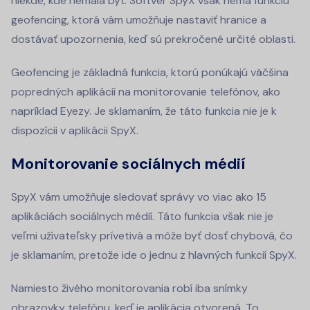
niekde, kde nemala byť. Softvér SpyX však nemá funkciu
geofencing, ktorá vám umožňuje nastaviť hranice a
dostávať upozornenia, keď sú prekročené určité oblasti.
Geofencing je základná funkcia, ktorú ponúkajú väčšina
popredných aplikácií na monitorovanie telefónov, ako
napríklad Eyezy. Je sklamaním, že táto funkcia nie je k
dispozícii v aplikácii SpyX.
Monitorovanie sociálnych médií
SpyX vám umožňuje sledovať správy vo viac ako 15
aplikáciách sociálnych médií. Táto funkcia však nie je
veľmi užívateľsky prívetivá a môže byť dosť chybová, čo
je sklamaním, pretože ide o jednu z hlavných funkcií SpyX.
Namiesto živého monitorovania robí iba snímky
obrazovky telefónu, keď je aplikácia otvorená. To