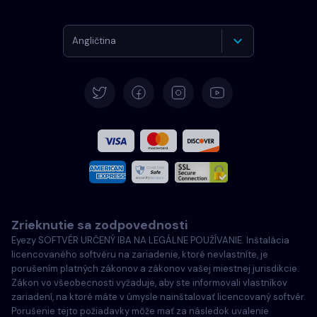
Angličtina
Nemčina
Španielčina
Francúzština
Taliansky
Zrieknutie sa zodpovednosti
Português
Eyezy SOFTVÉR URČENÝ IBA NA LEGÁLNE POUŽÍVANIE. Inštalácia
licencovaného softvéru na zariadenie, ktoré nevlastníte, je
Türkçe
porušením platných zákonov a zákonov vašej miestnej jurisdikcie.
Zákon vo všeobecnosti vyžaduje, aby ste informovali vlastníkov
zariadení, na ktoré máte v úmysle nainštalovať licencovaný softvér.
Poľský
Porušenie tejto požiadavky môže mať za následok uvalenie