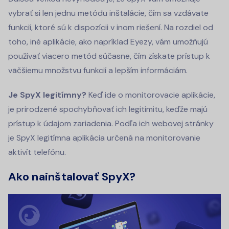
vybrať si len jednu metódu inštalácie, čím sa vzdávate
funkcií, ktoré sú k dispozícii v inom riešení. Na rozdiel od
toho, iné aplikácie, ako napríklad Eyezy, vám umožňujú
používať viacero metód súčasne, čím získate prístup k
väčšiemu množstvu funkcií a lepším informáciám.
Je SpyX legitímny?
Keď ide o monitorovacie aplikácie,
je prirodzené spochybňovať ich legitimitu, keďže majú
prístup k údajom zariadenia. Podľa ich webovej stránky
je SpyX legitímna aplikácia určená na monitorovanie
aktivít telefónu.
Ako nainštalovať SpyX?