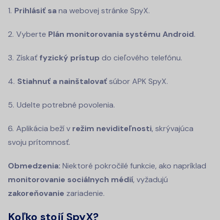
Prihlásiť sa
na webovej stránke SpyX.
Vyberte
Plán monitorovania systému Android
.
Získať
fyzický prístup
do cieľového telefónu.
Stiahnuť a nainštalovať
súbor APK SpyX.
Udelte potrebné povolenia.
Aplikácia beží v
režim neviditeľnosti
, skrývajúca
svoju prítomnosť.
Obmedzenia:
Niektoré pokročilé funkcie, ako napríklad
monitorovanie sociálnych médií
, vyžadujú
zakoreňovanie
zariadenie.
Koľko stojí SpyX?