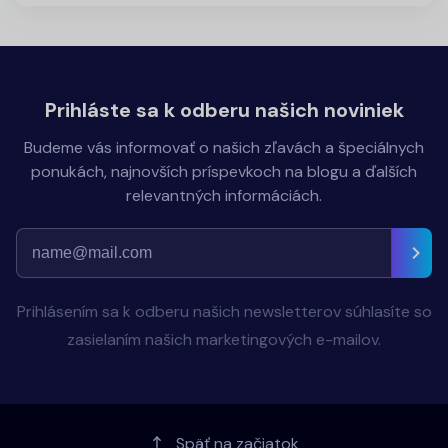
Prihláste sa k odberu našich noviniek
Budeme vás informovať o našich zľavách a špeciálnych
ponukách, najnovších príspevkoch na blogu a ďalších
relevantných informáciách.
Prihlásením sa k odberu našich newsletterov súhlasíte so
zasielaním našich marketingových e-mailov.
Späť na začiatok