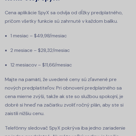
Cena aplikácie SpyX sa odvíja od dĺžky predplatného,
pričom všetky funkcie sú zahrnuté v každom balíku.
1 mesiac – $49,98/mesiac
2 mesiace – $28,32/mesiac
12 mesiacov – $11,66/mesiac
Majte na pamäti, že uvedené ceny sú zľavnené pre
nových predplatiteľov. Pri obnovení predplatného sa
cena mierne zvýši, takže ak ste so službou spokojní, je
dobré si hneď na začiatku zvoliť ročný plán, aby ste si
zaistili nižšiu cenu.
Telefónny sledovač SpyX pokrýva iba jedno zariadenie