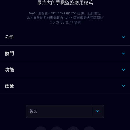
最強大的手機監控應用程式
SaaS 服務由 Fortunex Limited 提供，註冊地址
為：賽普勒斯利馬索爾市 4047 區傑瑪索吉亞區喬治
亞大道 83 號 17 號舖
公司
熱門
功能
政策
英文
德語