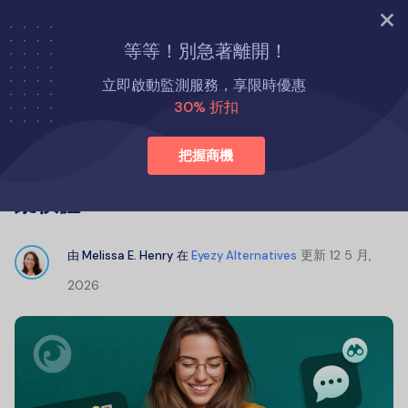
立即試用
等等！別急著離開！
首頁
Eyezy 替代方案
立即啟動監測服務，享限時優惠
最適合父母的線上 WhatsApp 聊天追蹤軟體
30% 折扣
把握商機
最適合父母的線上 WhatsApp 聊天追
蹤軟體
更新
12 5 月,
由
Melissa E. Henry
在
Eyezy Alternatives
2026