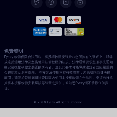
西班牙語
法文
義大利語
免責聲明
葡萄牙語
Eyezy 軟體僅限合法用途。將授權軟體安裝於非您所擁有的裝置上，即構
成違反適用法律及您當地司法管轄區的法規。法律通常要求您須事先通知
土耳其語
擬安裝授權軟體之裝置的所有者。違反此要求可能導致違規者面臨嚴重的
金錢罰款及刑事處罰。 在安裝及使用本授權軟體前，您應諮詢自身法律
顧問，確認於您所屬司法管轄區內使用本授權軟體之合法性。您須自行承
波蘭語
擔將本授權軟體安裝至該等裝置之責任，並知悉Eyezy概不承擔任何責
任。.
©
2026
Eyezy. All rights reserved.