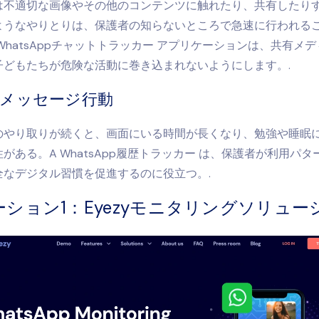
は不適切な画像やその他のコンテンツに触れたり、共有したり
ようなやりとりは、保護者の知らないところで急速に行われる
WhatsAppチャットトラッカー
アプリケーションは、共有メデ
子どもたちが危険な活動に巻き込まれないようにします。.
なメッセージ行動
のやり取りが続くと、画面にいる時間が長くなり、勉強や睡眠
性がある。A
WhatsApp履歴トラッカー
は、保護者が利用パタ
全なデジタル習慣を促進するのに役立つ。.
ション1：Eyezyモニタリングソリュー