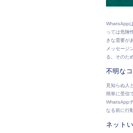
WhatsA
っては危険性
きな需要が
メッセージ
る。そのため
不明なコ
見知らぬ人
簡単に受信
WhatsA
なる前に行
ネット