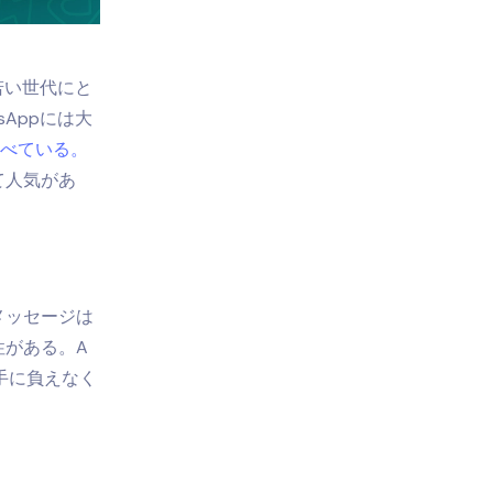
若い世代にと
Appには大
べている。
て人気があ
メッセージは
性がある。A
手に負えなく