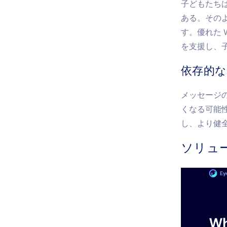
子どもたち
ある。その
す。優れた
を支援し、
依存的
メッセージ
くなる可能
し、より健
ソリュー