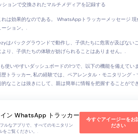
ッションで交換されたマルチメディアを記録する
これは効果的なのである。
WhatsAppトラッカーメッセージ
現
ーション。.
yezyはバックグラウンドで動作し、子供たちに危害が及ばない
により、子供たちの体験が妨げられることはありません。.
、最も使いやすいダッシュボードの1つで、以下の機能を備えてい
p履歴トラッカー
, 私の経験では、ペアレンタル・モニタリング
術的なことは抜きにして、親は簡単に情報を把握することができ
イン WhatsApp トラッカー
今すぐアイージーをお
ワフルなアプリで、すべてのモニタリン
ださい
ルをご覧ください。.