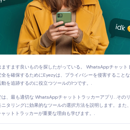
はますます良いものを探したがっている。
WhatsAppチャッ
全を確保するためにEyezyは、プライバシーを侵害すること
活動を追跡するのに役立つツールの1つです。.
では、最も適切な
WhatsAppチャットトラッカーアプリ
. .そ
モニタリングに効果的なツールの選択方法を説明します。また
ppチャットトラッカーが重要な理由も学びます。.