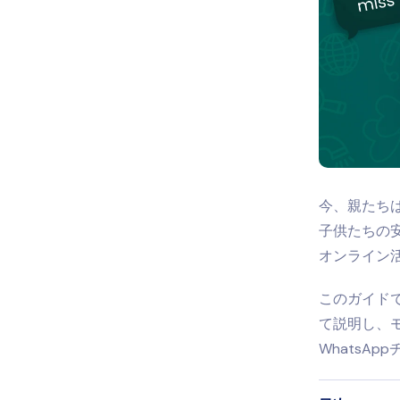
今、親たち
子供たちの安
オンライン
このガイド
て説明し、
WhatsA