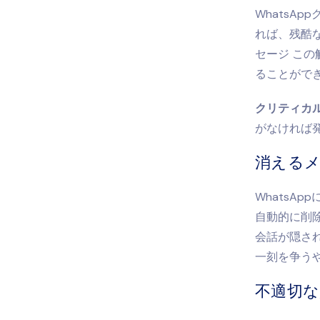
WhatsA
れば、残酷
セージ
この
ることができ
クリティカ
がなければ発
消える
WhatsA
自動的に削
会話が隠さ
一刻を争う
不適切な