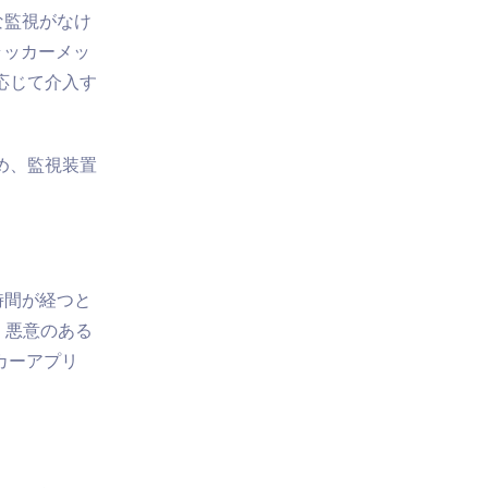
な監視がなけ
トラッカーメッ
応じて介入す
め、監視装置
時間が経つと
、悪意のある
ッカーアプリ