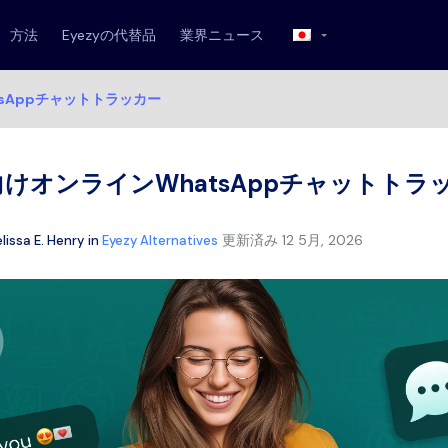
方法
Eyezyの代替品
業界ニュース
sAppチャットトラッカー
けオンラインWhatsAppチャットトラ
更新済み
12 5月, 2026
lissa E. Henry
in
Eyezy Alternatives