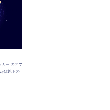
ッカー
のアプ
zyは以下の