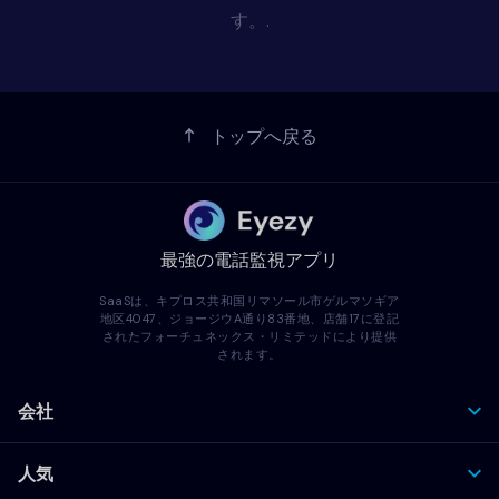
す。.
トップへ戻る
最強の電話監視アプリ
SaaSは、キプロス共和国リマソール市ゲルマソギア
地区4047、ジョージウA通り83番地、店舗17に登記
されたフォーチュネックス・リミテッドにより提供
されます。
会社
人気