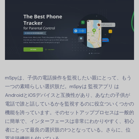
mSpyは、子供の電話操作を監視したい親にとって、もう
一つの素晴らしい選択肢だ。mSpyは
監視アプリ
は
AndroidとiOSデバイスと互換性があり、あなたの子供が
電話で誰と話しているかを監視するのに役立ついくつかの
機能を誇っています。そのセットアッププロセスは一般的
に簡単で、インターフェースは非常にわかりやすく、初心
者にとって最良の選択肢の1つとなっている。さらに、位
置追跡機能も付いている。.