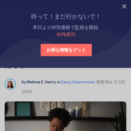
今すぐ試す
待って！まだ行かないで！
ホーム
Eyezyの代替品
本日より特別価格で監視を開始
携帯電話モニタリングアプリ：簡単ガイド
30%割引
お得な情報をゲット
携帯電話モニタリングアプリ：簡単
ガイド
更新済み
12 5月,
by
Melissa E. Henry
in
Eyezy Alternatives
2026