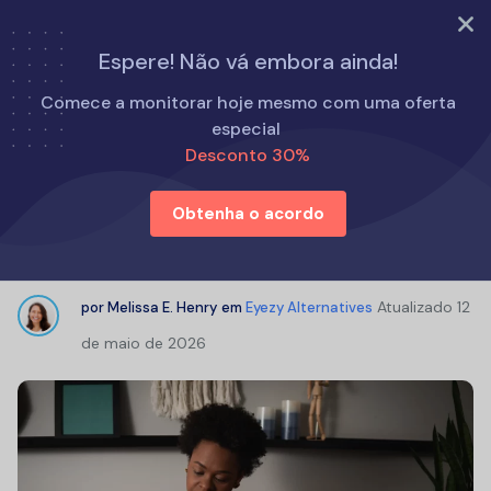
EXPERIMENTE AGORA
Espere! Não vá embora ainda!
Início
Alternativas ao Eyezy
Comece a monitorar hoje mesmo com uma oferta
Aplicativos de monitoramento de celular: Um guia fácil
especial
Desconto 30%
Aplicativos de monitoramento de
Obtenha o acordo
celular: Um guia fácil
Atualizado
12
por
Melissa E. Henry
em
Eyezy Alternatives
de maio de 2026