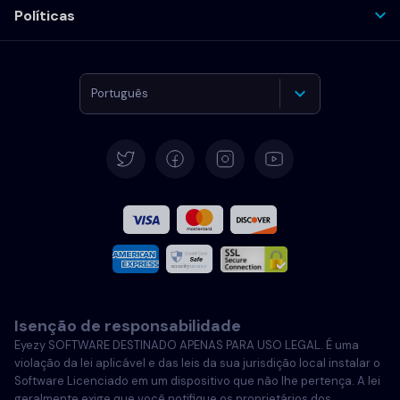
Políticas
Português
Alemão
Español
Francês
Italiano
Isenção de responsabilidade
Português
Eyezy SOFTWARE DESTINADO APENAS PARA USO LEGAL. É uma
violação da lei aplicável e das leis da sua jurisdição local instalar o
Português
Software Licenciado em um dispositivo que não lhe pertença. A lei
geralmente exige que você notifique os proprietários dos