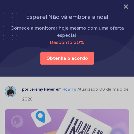
EXPERIMENTE AGORA
Espere! Não vá embora ainda!
Início
Como fazer
Comece a monitorar hoje mesmo com uma oferta
IMEI Trackers That Do Not Work: Avoid Scams & Find Legit
especial
Solutions
Desconto 30%
Obtenha o acordo
IMEI Trackers That Do Not Work:
Avoid Scams & Find Legit Solutions
Atualizado
06 de maio de
por
Jeremy Heyer
em
How To
2026