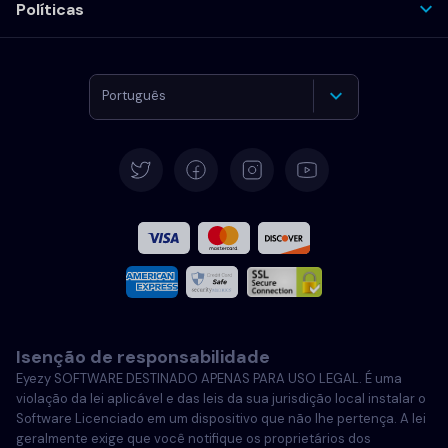
Políticas
Português
Alemão
Español
Francês
Italiano
Isenção de responsabilidade
Português
Eyezy SOFTWARE DESTINADO APENAS PARA USO LEGAL. É uma
violação da lei aplicável e das leis da sua jurisdição local instalar o
Português
Software Licenciado em um dispositivo que não lhe pertença. A lei
geralmente exige que você notifique os proprietários dos