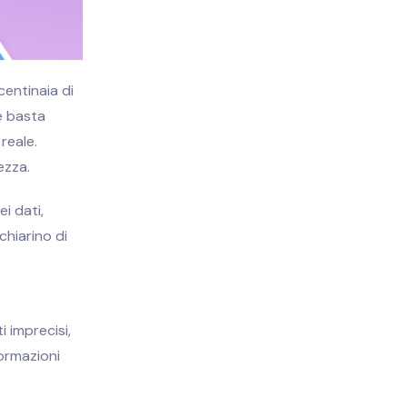
centinaia di
e basta
reale.
ezza.
i dati,
chiarino di
 imprecisi,
formazioni