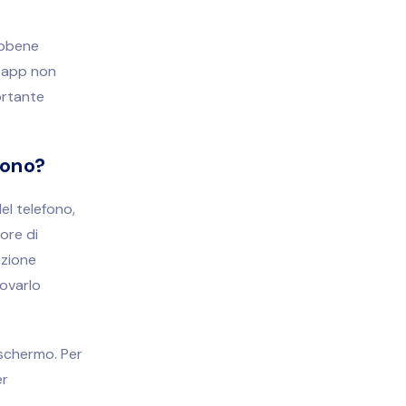
Sebbene
e app non
ortante
fono?
el telefono,
ore di
ezione
rovarlo
 schermo. Per
er