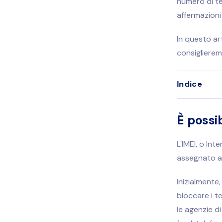
numero di te
affermazioni
In questo art
consiglierem
Indice
È possi
L'IMEI, o Int
assegnato a 
Inizialmente,
bloccare i t
le agenzie di