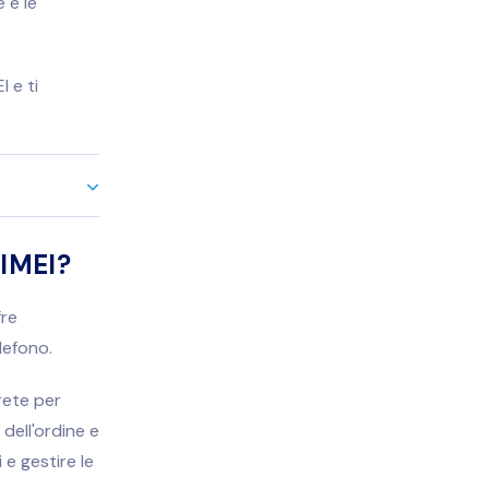
 e le
 e ti
'IMEI?
fre
lefono.
 rete per
dell'ordine e
 e gestire le