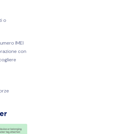
i o
 numero IMEI
borazione con
cogliere
forze
er