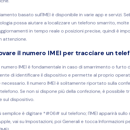
iche.
ciamento basato sull'IMEI è disponibile in varie app e servizi. 
logia possa aiutare a localizzare un telefono smarrito, molt
ggiornamenti in tempo reale o posizioni precise, quindi è imp
n attenzione.
vare il numero IMEI per tracciare un tele
 numero IMEI è fondamentale in caso di smarrimento o furto d
nte di identificare il dispositivo e permette al proprio operat
e necessario. Il numero IMEI è solitamente riportato sulla conf
 telefono. Se non si dispone più della confezione, è possibile t
 sul dispositivo.
ù semplice è digitare *#06# sul telefono; l'IMEI apparirà sullo
 Apple, vai su Impostazioni, poi Generali e tocca Informazioni p
'IMEI.