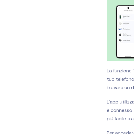
La funzione 
tuo telefono
trovare un di
L'app utilizz
è connesso a
più facile tra
Per accedere 