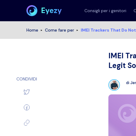
Eyezy
Consigli per i genitori
C
Home
Come fare per
IMEI Trackers That Do Not
IMEI Tr
Legit So
CONDIVIDI
di
Je