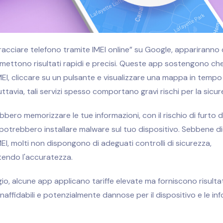
racciare telefono tramite IMEI online” su Google, appariranno 
ettono risultati rapidi e precisi. Queste app sostengono ch
IMEI, cliccare su un pulsante e visualizzare una mappa in tempo 
uttavia, tali servizi spesso comportano gravi rischi per la sicur
bero memorizzare le tue informazioni, con il rischio di furto de
 potrebbero installare malware sul tuo dispositivo. Sebbene di
IMEI, molti non dispongono di adeguati controlli di sicurezza,
ndo l'accuratezza.
o, alcune app applicano tariffe elevate ma forniscono risultati
naffidabili e potenzialmente dannose per il dispositivo e le in