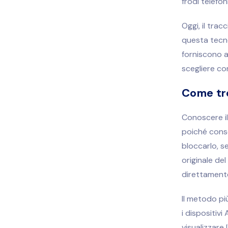
frodi telefon
Oggi, il trac
questa tecno
forniscono a
scegliere co
Come tro
Conoscere il
poiché conse
bloccarlo, s
originale del
direttamente
Il metodo pi
i dispositivi
visualizzare l