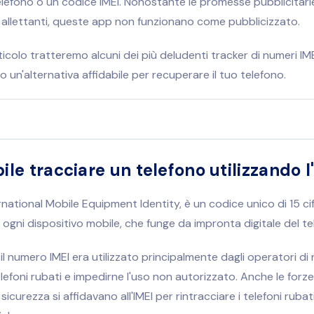
lefono o un codice IMEI. Nonostante le promesse pubblicitarie
 allettanti, queste app non funzionano come pubblicizzato.
icolo tratteremo alcuni dei più deludenti tracker di numeri IMEI
o un'alternativa affidabile per recuperare il tuo telefono.
bile tracciare un telefono utilizzando l
ernational Mobile Equipment Identity, è un codice unico di 15 ci
ogni dispositivo mobile, che funge da impronta digitale del te
 il numero IMEI era utilizzato principalmente dagli operatori di
elefoni rubati e impedirne l'uso non autorizzato. Anche le forze 
 sicurezza si affidavano all'IMEI per rintracciare i telefoni rubati