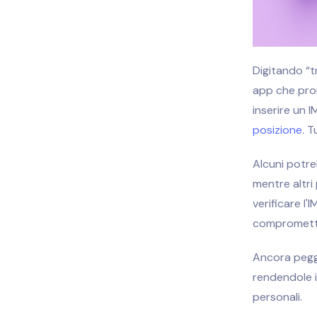
Digitando “t
app che prom
inserire un 
posizione
. T
Alcuni potreb
mentre altri
verificare l'
compromette
Ancora peggi
rendendole i
personali.