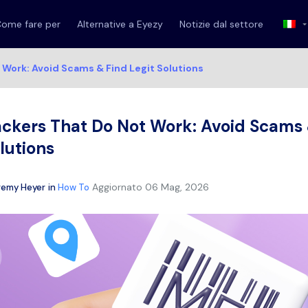
ome fare per
Alternative a Eyezy
Notizie dal settore
 Work: Avoid Scams & Find Legit Solutions
ackers That Do Not Work: Avoid Scams
lutions
Aggiornato
06 Mag, 2026
remy Heyer
in
How To