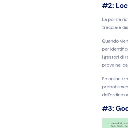
#2: Loc
La polizia ri
tracciare dis
Quando viene 
per identific
i gestori di 
prove nei cas
Se online tro
probabilmente
dell'ordine n
#3: Goo