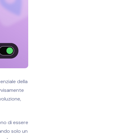
enziale della
ovvisamente
voluzione,
ono di essere
zando solo un