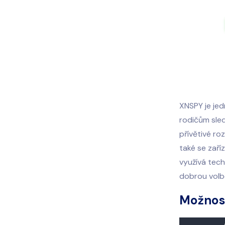
XNSPY je jed
rodičům sled
přívětivé ro
také se zaří
využívá tech
dobrou volbou
Možnos