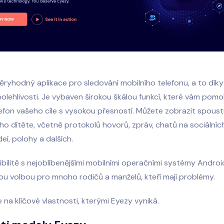
věryhodný
aplikace pro sledování mobilního telefonu
, a to dík
olehlivosti. Je vybaven širokou škálou funkcí, které vám pom
efon vašeho cíle s vysokou přesností. Můžete zobrazit spoustu
ho dítěte, včetně protokolů hovorů, zpráv, chatů na sociálních 
ideí, polohy a dalších.
bilitě s nejoblíbenějšími mobilními operačními systémy Android
ou volbou pro mnoho rodičů a manželů, kteří mají problémy.
 na klíčové vlastnosti, kterými Eyezy vyniká.