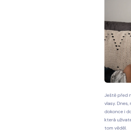
Ještě před n
vlasy. Dnes,
dokonce i do
která uživat
tom věděl.