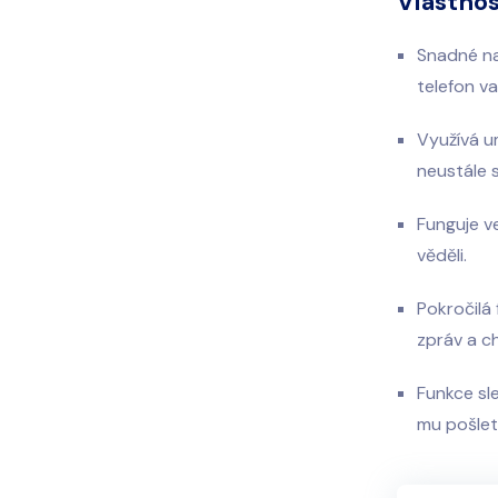
Vlastno
Snadné na
telefon v
Využívá um
neustále s
Funguje ve
věděli.
Pokročilá
zpráv a c
Funkce sle
mu pošlet