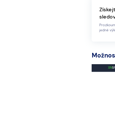
Získej
sledov
Prozkoum
jedné výk
Možnos