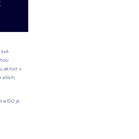
y své
ohou
 aktivit v
sítích,
 a ISO je