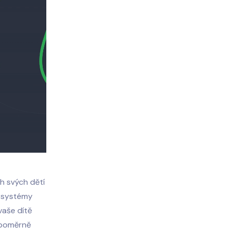
ch svých dětí
e systémy
vaše dítě
e poměrně