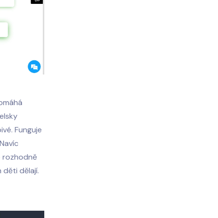
 pomáhá
telsky
ivé. Funguje
 Navíc
je rozhodně
děti dělají.