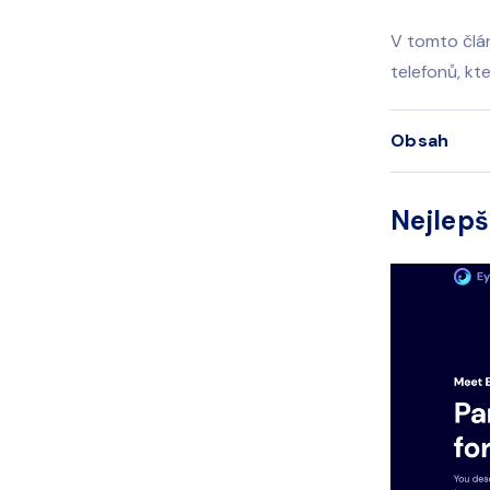
V tomto člán
telefonů, kt
Obsah
Nejlepš