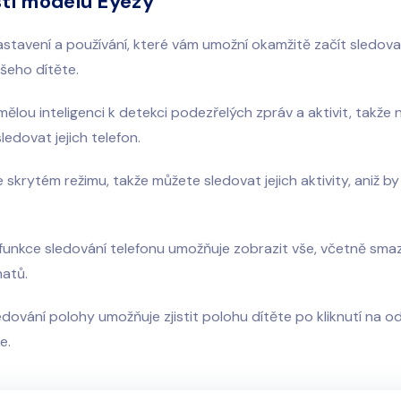
sti modelu Eyezy
stavení a používání, které vám umožní okamžitě začít sledova
ašeho dítěte.
ělou inteligenci k detekci podezřelých zpráv a aktivit, takže
ledovat jejich telefon.
 skrytém režimu, takže můžete sledovat jejich aktivity, aniž b
 funkce sledování telefonu umožňuje zobrazit vše, včetně sm
hatů.
dování polohy umožňuje zjistit polohu dítěte po kliknutí na o
e.