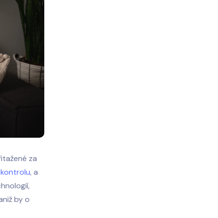
řitažené za
 kontrolu
, a
hnologií,
aniž by o