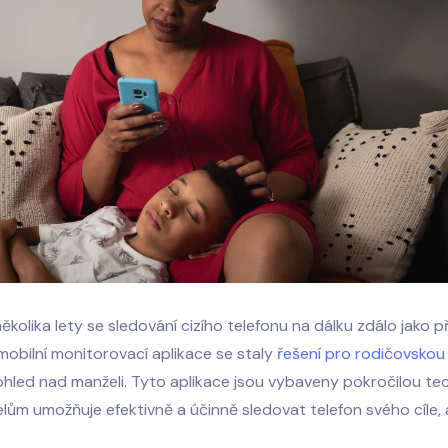
ěkolika lety se sledování cizího telefonu na dálku zdálo jako p
mobilní monitorovací aplikace
se staly
řešení pro rodičovskou
hled nad manželi. Tyto aplikace jsou vybaveny pokročilou tec
elům umožňuje efektivně a účinně sledovat telefon svého cíle, 