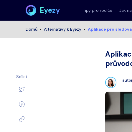
Eyezy
Tipy pro rodiče
Jak na
Domů
Alternativy k Eyezy
Aplikace pro sledová
Aplikac
průvod
Sdílet
auto