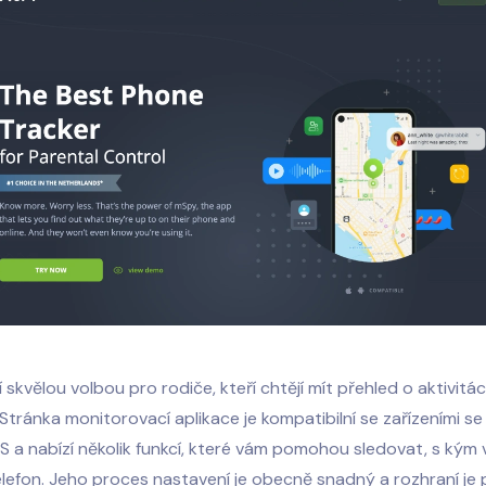
í skvělou volbou pro rodiče, kteří chtějí mít přehled o aktivitá
 Stránka
monitorovací aplikace
je kompatibilní se zařízeními s
S a nabízí několik funkcí, které vám pomohou sledovat, s kým 
elefon. Jeho proces nastavení je obecně snadný a rozhraní j