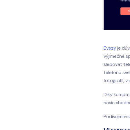
Eyezy
je dů
výjimečné sp
sledovat tel
telefonu své
fotografií, v
Díky kompati
navíc vhodn
Podívejme se