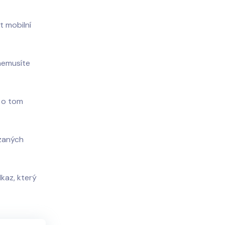
t mobilní
 nemusíte
y o tom
azaných
dkaz, který