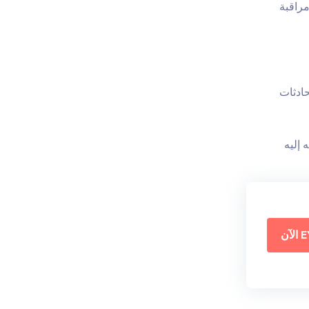
راقبة
حادثات
 إليه