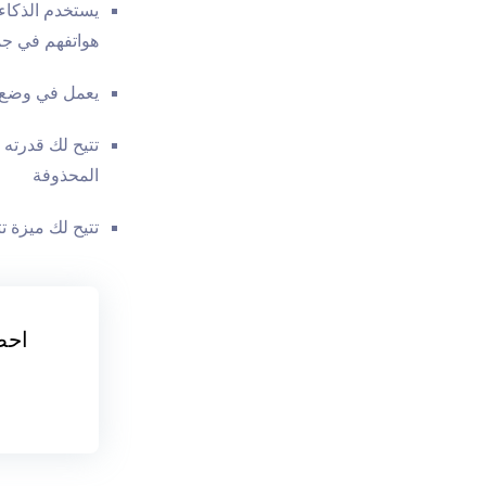
يستخدم الذكاء
هواتفهم في جم
يعمل في وضع ا
تتيح لك قدرته
المحذوفة
تتيح لك ميزة ت
احص