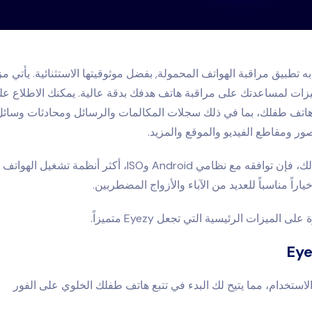
به
تطبيق مراقبة الهواتف المحمولة
, بفضل موثوقيتها الاستثنائية. يأتي م
زات لمساعدتك على مراقبة هاتف هدفك بدقة عالية. يمكنك الاطلاع عل
اتف طفلك، بما في ذلك سجلات المكالمات والرسائل ومحادثات وسائل
ور ومقاطع الفيديو والموقع والمزيد.
بالإضافة إلى ذلك، فإن توافقه مع نظامي Android وISO، أكثر أنظمة تش
ياراً مناسباً للعديد من الآباء والأزواج المضطربين.
 الميزات الرئيسية التي تجعل Eyezy متميزاً.
لاستخدام، مما يتيح لك البدء في تتبع هاتف طفلك الخلوي على الفور