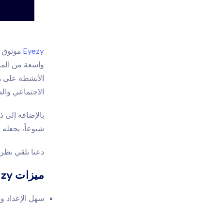
Eyezy
موثوق 
واسعة من المي
الأنشطة على ه
الاجتماعي والص
شيوعاً، يجعله خ
دعنا نلقي نظرة على
ميزات Eyezy
سهل الإعداد وا