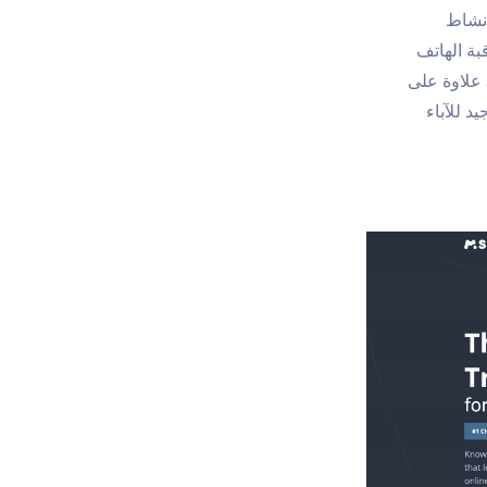
 نشاط
بة الهاتف
من الميزات. علاوة على
XN هو بالتأكيد خيار جيد للآباء