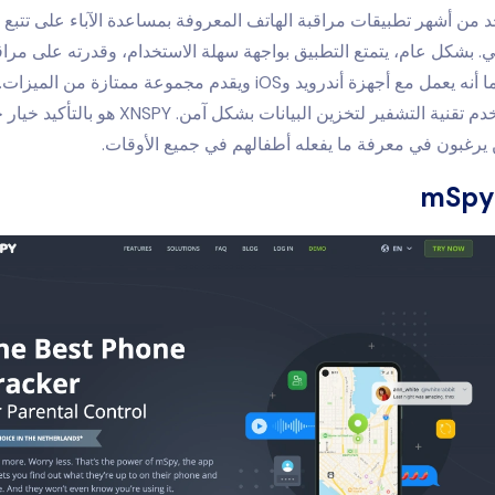
و واحد من أشهر تطبيقات مراقبة الهاتف المعروفة بمساعدة الآباء على تتبع
ي. بشكل عام، يتمتع التطبيق بواجهة سهلة الاستخدام، وقدرته على مراق
رائعة للغاية. كما أنه يعمل مع أجهزة أندرويد وiOS ويقدم مجموعة ممتازة 
ذلك، فإنه يستخدم تقنية التشفير لتخزين البيانات بشكل آمن. SPY
 يرغبون في معرفة ما يفعله أطفالهم في جميع الأوقات.