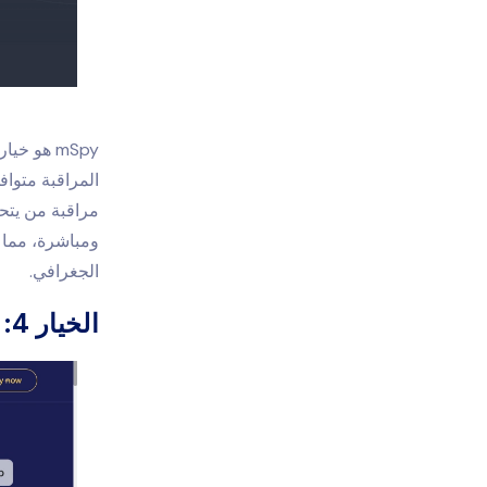
mSpy هو خيار رائع آخر للآباء والأمهات الذين يرغبون في مراقبة أنشطة أطفالهم الهاتفية. إن
المراقبة
مراقبة من يتح
ومباشرة، مما ي
الجغرافي.
الخيار 4: SpyX