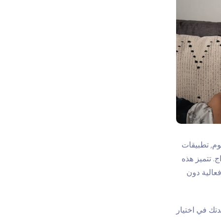
وم,
تطبيقات
ج. تتميز هذه
عالية دون
تك في اختيار