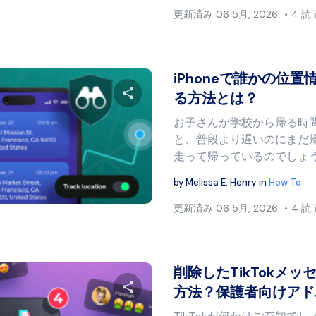
更新済み
06 5月, 2026
4 
iPhoneで誰かの位
る方法とは？
お子さんが学校から帰る時
この記事を共有する
と、普段より遅いのにまだ
走って帰っているのでしょ
by
Melissa E. Henry
in
How To
Twitter
フェイスブック
リンクをコピー
更新済み
06 5月, 2026
4 
削除したTikTokメ
方法？保護者向けアド