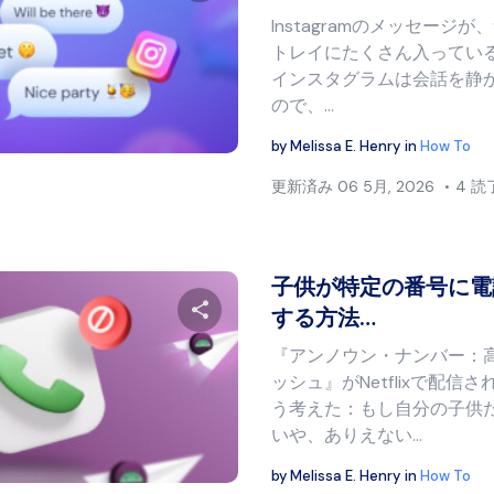
Instagramのメッセージ
この記事を共有する
トレイにたくさん入ってい
インスタグラムは会話を静
ので、...
Twitter
フェイスブック
リンクをコピー
by
Melissa E. Henry
in
How To
更新済み
06 5月, 2026
4 
子供が特定の番号に電
する方法…
『アンノウン・ナンバー：
この記事を共有する
ッシュ』がNetflixで配
う考えた：もし自分の子供
いや、ありえない…
Twitter
フェイスブック
リンクをコピー
by
Melissa E. Henry
in
How To