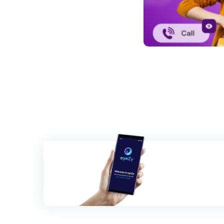
投
稿
ナ
ビ
ゲ
ー
シ
ョ
ン