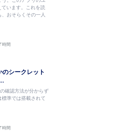
しょう。このアプリのユ
えています。これを読
も、おそらくその一人
読了時間
で誰かのシークレット
…
履歴の確認方法が分からず
は標準では搭載されて
読了時間