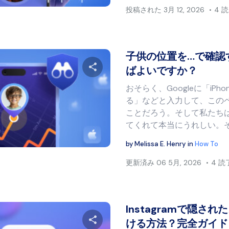
投稿された
3月 12, 2026
4 
子供の位置を…で確認
ばよいですか？
おそらく、Googleに「iP
この記事を共有する
る」などと入力して、この
ことだろう。そして私たち
てくれて本当にうれしい。それ
Twitter
フェイスブック
リンクをコピー
by
Melissa E. Henry
in
How To
更新済み
06 5月, 2026
4 
Instagramで隠さ
ける方法？完全ガイド