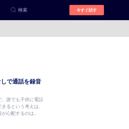
検索
今すぐ試す
スなしで通話を録音
で、誰でも子供に電話
できるという考えは、
心配するのは...