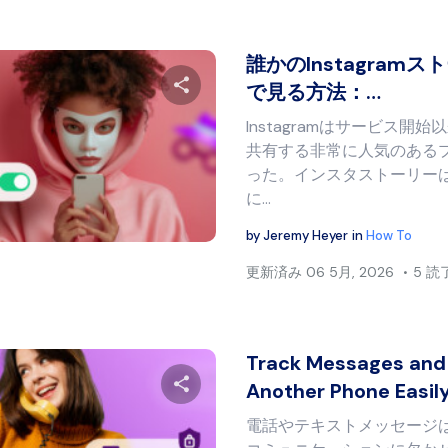
誰かのInstagram
で見る方法：…
Instagramはサービス開
この記事を共有する
共有する非常に人気のある
った。インスタストーリー
に…
Twitter
フェイスブック
リンクをコピー
by
Jeremy Heyer
in
How To
更新済み
06 5月, 2026
5 読
Track Messages and 
Another Phone Easil
電話やテキストメッセージ
この記事を共有する