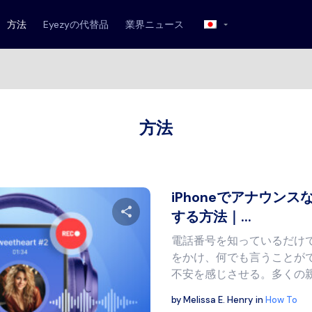
方法
Eyezyの代替品
業界ニュース
方法
iPhoneでアナウン
する方法｜...
電話番号を知っているだけ
この記事を共有する
をかけ、何でも言うことが
不安を感じさせる。多くの親が
by
Melissa E. Henry
in
How To
Twitter
フェイスブック
リンクをコピー