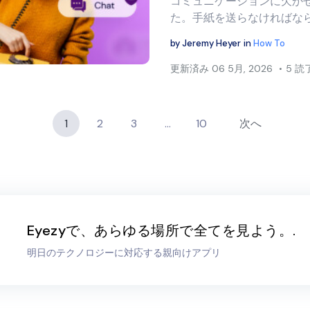
コミュニケーションに欠か
た。手紙を送らなければな
by
Jeremy Heyer
in
How To
Twitter
フェイスブック
リンクをコピー
更新済み
06 5月, 2026
5 読
1
2
3
…
10
次へ
Eyezyで、あらゆる場所で全てを見よう。.
明日のテクノロジーに対応する親向けアプリ